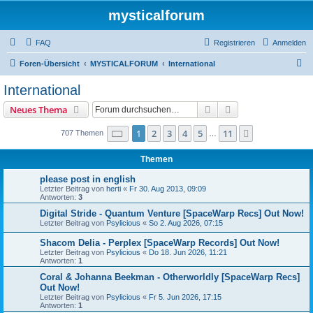
mysticalforum
FAQ
Registrieren
Anmelden
S
Foren-Übersicht
MYSTICALFORUM
International
u
International
c
Suche
Erweiterte Suche
Neues Thema
h
e
Seite
1
von
11
1
2
3
4
5
11
Nächste
707 Themen
…
Themen
please post in english
Letzter Beitrag von
herti
«
Fr 30. Aug 2013, 09:09
Antworten:
3
Digital Stride - Quantum Venture [SpaceWarp Recs] Out Now!
Letzter Beitrag von
Psylicious
«
So 2. Aug 2026, 07:15
Shacom Delia - Perplex [SpaceWarp Records] Out Now!
Letzter Beitrag von
Psylicious
«
Do 18. Jun 2026, 11:21
Antworten:
1
Coral & Johanna Beekman - Otherworldly [SpaceWarp Recs]
Out Now!
Letzter Beitrag von
Psylicious
«
Fr 5. Jun 2026, 17:15
Antworten:
1