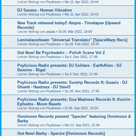
Letzter Beitrag von
Psylicious
«
Mo 11. Apr 2022, 16:44
DJ Sarana - Human Vibration
Letzter Beitrag von
Psylicious
«
Mo 11. Apr 2022, 16:43
New Track released today!! Atopia - Timelapse (Upward
Records)
Letzter Beitrag von
atopia
«
Di 29. Mär 2022, 18:59
Lennielazerbeam "Universal Translator" [SpaceWarp Recs]
Letzter Beitrag von
Psylicious
«
Sa 26. Feb 2022, 19:34
Out Now! Be Psychedelic – Polish Scene Vol 2
Letzter Beitrag von
Psylicious
«
Sa 4. Dez 2021, 17:49
Psylicious Radio presents: DJ Solitare - EarthAlien - DJ
Domino - Rigel
Letzter Beitrag von
Psylicious
«
Sa 4. Dez 2021, 17:49
Psylicious Radio presents: Suntrip Records ft; Goasis - DJ
Ghantt - Haxtraxx - DJ StevO
Letzter Beitrag von
Psylicious
«
So 28. Nov 2021, 17:45
Psylicious Radio presents: Goa Madness Records ft: Kuririn -
Ephedra - Moon Beasts
Letzter Beitrag von
Psylicious
«
Di 28. Sep 2021, 19:54
Ovnimoon Records present "Spectre" featuring Ovnimoon &
Barby
Letzter Beitrag von
Psylicious
«
Mo 13. Sep 2021, 22:40
Out Now! Barby - Spectre [Ovnimoon Records]