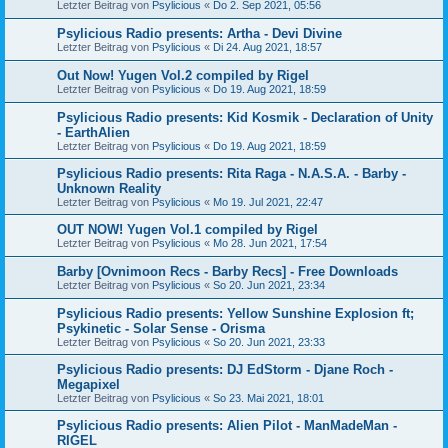
Letzter Beitrag von
Psylicious
«
Do 2. Sep 2021, 05:56
Psylicious Radio presents: Artha - Devi Divine
Letzter Beitrag von
Psylicious
«
Di 24. Aug 2021, 18:57
Out Now! Yugen Vol.2 compiled by Rigel
Letzter Beitrag von
Psylicious
«
Do 19. Aug 2021, 18:59
Psylicious Radio presents: Kid Kosmik - Declaration of Unity
- EarthAlien
Letzter Beitrag von
Psylicious
«
Do 19. Aug 2021, 18:59
Psylicious Radio presents: Rita Raga - N.A.S.A. - Barby -
Unknown Reality
Letzter Beitrag von
Psylicious
«
Mo 19. Jul 2021, 22:47
OUT NOW! Yugen Vol.1 compiled by Rigel
Letzter Beitrag von
Psylicious
«
Mo 28. Jun 2021, 17:54
Barby [Ovnimoon Recs - Barby Recs] - Free Downloads
Letzter Beitrag von
Psylicious
«
So 20. Jun 2021, 23:34
Psylicious Radio presents: Yellow Sunshine Explosion ft;
Psykinetic - Solar Sense - Orisma
Letzter Beitrag von
Psylicious
«
So 20. Jun 2021, 23:33
Psylicious Radio presents: DJ EdStorm - Djane Roch -
Megapixel
Letzter Beitrag von
Psylicious
«
So 23. Mai 2021, 18:01
Psylicious Radio presents: Alien Pilot - ManMadeMan -
RIGEL