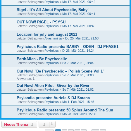
Letzter Beitrag von
Psylicious
«
Mo 17. Mai 2021, 00:42
Rigel - It's All About Psychedelic, Baby!
Letzter Beitrag von
Psylicious
«
Mo 17. Mai 2021, 00:41
OUT NOW! RIGEL - PSYSU
Letzter Beitrag von
Psylicious
«
Mo 17. Mai 2021, 00:40
Location for july and august 2021
Letzter Beitrag von
Akashaninja
«
Do 25. Mär 2021, 21:53
Psylicious Radio presents: BARBY - ODEN - DJ PHASE1
Letzter Beitrag von
Psylicious
«
Di 23. Mär 2021, 14:24
EarthAlien - Be Psychedelic
Letzter Beitrag von
Psylicious
«
So 7. Mär 2021, 01:04
Out Now! "Be Psychedelic – Polish Scene Vol 1"
Letzter Beitrag von
Psylicious
«
So 7. Mär 2021, 01:03
Antworten:
1
Out Now! Alien Pilot - Giver by the River
Letzter Beitrag von
Psylicious
«
So 7. Mär 2021, 01:02
Psylandia presents: Auricle & DJ Sarana
Letzter Beitrag von
Psylicious
«
Mo 1. Feb 2021, 15:45
Psylicious Radio presents: 50 Spins Around The Sun
Letzter Beitrag von
Psylicious
«
Mo 28. Dez 2020, 15:00
Neues Thema