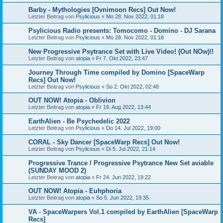
Barby - Mythologies [Ovnimoon Recs] Out Now!
Letzter Beitrag von
Psylicious
«
Mo 28. Nov 2022, 01:18
Psylicious Radio presents: Tomocomo - Domino - DJ Sarana
Letzter Beitrag von
Psylicious
«
Mo 28. Nov 2022, 01:18
New Progressive Psytrance Set with Live Video! (Out NOw)!!
Letzter Beitrag von
atopia
«
Fr 7. Okt 2022, 23:47
Journey Through Time compiled by Domino [SpaceWarp
Recs] Out Now!
Letzter Beitrag von
Psylicious
«
So 2. Okt 2022, 02:48
OUT NOW! Atopia - Oblivion
Letzter Beitrag von
atopia
«
Fr 19. Aug 2022, 13:44
EarthAlien - Be Psychedelic 2022
Letzter Beitrag von
Psylicious
«
Do 14. Jul 2022, 19:00
CORAL - Sky Dancer [SpaceWarp Recs] Out Now!
Letzter Beitrag von
Psylicious
«
Di 5. Jul 2022, 21:14
Progressive Trance / Progressive Psytrance New Set aviable
(SUNDAY MOOD 2)
Letzter Beitrag von
atopia
«
Fr 24. Jun 2022, 19:22
OUT NOW! Atopia - Euhphoria
Letzter Beitrag von
atopia
«
So 5. Jun 2022, 19:35
VA - SpaceWarpers Vol.1 compiled by EarthAlien [SpaceWarp
Recs]