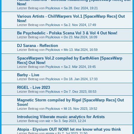
Now!
Letzter Beitrag von
Psylicious
«
Sa 28. Dez 2024, 19:21
Various Artists - ChillWarpers Vol.1 [SpaceWarp Recs] Out
Now!
Letzter Beitrag von
Psylicious
«
Sa 2. Nov 2024, 17:49
Be Psychedelic - Polska Scena Vol 3 & Vol 4 Out Now!
Letzter Beitrag von
Psylicious
«
Do 23. Mai 2024, 16:09
DJ Sarana - Reflection
Letzter Beitrag von
Psylicious
«
Mo 13. Mai 2024, 16:59
SpaceWarpers Vol.2 compiled by EarthAlien [SpaceWarp
Recs] Out Now!
Letzter Beitrag von
Psylicious
«
Sa 2. Mär 2024, 19:45
Barby - Live
Letzter Beitrag von
Psylicious
«
Do 18. Jan 2024, 17:33
RIGEL - Live 2023
Letzter Beitrag von
Psylicious
«
Do 7. Dez 2023, 00:53
Magnetic Storm compiled by Rigel [SpaceWarp Recs] Out
Soon!
Letzter Beitrag von
Psylicious
«
Mi 15. Nov 2023, 19:52
Introducing Viberate music analytics for Artists
Letzter Beitrag von
wiz
«
So 3. Sep 2023, 12:24
Atopia - Elysium OUT NOW! let me know what you think
Letzter Beitrag von
atopia
«
Fr 7. Jul 2023, 11:50