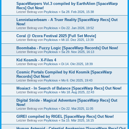
SpaceWarpers Vol.3 compiled by EarthAlien [SpaceWarp
Recs] Out Now!
Letzter Beitrag von
Psylicious
«
Sa 28. Feb 2026, 15:38
Lennielazerbeam - A Truer Reality [SpaceWarp Recs] Out
Now!
Letzter Beitrag von
Psylicious
«
Do 22. Jan 2026, 19:52
Coral @ Ozora Festival 2025 [Full Set Movie]
Letzter Beitrag von
Psylicious
«
Mi 10. Dez 2025, 13:39
Boombaba - Fuzzy Logic [SpaceWarp Records] Out Now!
Letzter Beitrag von
Psylicious
«
Sa 29. Nov 2025, 16:13
Kid Kosmik - X-Files 4
Letzter Beitrag von
Psylicious
«
Di 14. Okt 2025, 18:39
Cosmic Portals Compiled by Kid Kosmik [SpaceWarp
Records] Out Now!
Letzter Beitrag von
Psylicious
«
Mo 6. Okt 2025, 19:43
Moaiact - In Search of Balance [SpaceWarp Recs] Out Now!
Letzter Beitrag von
Psylicious
«
Mo 18. Aug 2025, 22:43
Digital Stride - Magical Adventure [SpaceWarp Recs] Out
Now!
Letzter Beitrag von
Psylicious
«
Do 22. Mai 2025, 11:05
GIREI compiled by RIGEL [SpaceWarp Recs] Out Now!
Letzter Beitrag von
Psylicious
«
Sa 15. Mär 2025, 16:15
Human Asteroid - Celestial Awakening [SpaceWarp Recs] Out