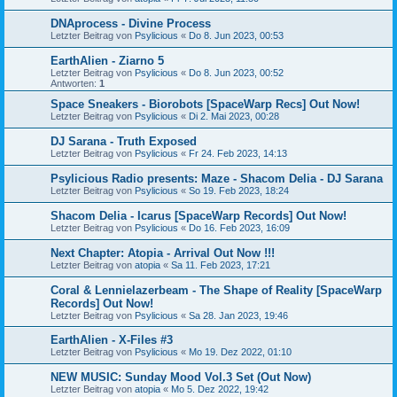
DNAprocess - Divine Process
Letzter Beitrag von
Psylicious
«
Do 8. Jun 2023, 00:53
EarthAlien - Ziarno 5
Letzter Beitrag von
Psylicious
«
Do 8. Jun 2023, 00:52
Antworten:
1
Space Sneakers - Biorobots [SpaceWarp Recs] Out Now!
Letzter Beitrag von
Psylicious
«
Di 2. Mai 2023, 00:28
DJ Sarana - Truth Exposed
Letzter Beitrag von
Psylicious
«
Fr 24. Feb 2023, 14:13
Psylicious Radio presents: Maze - Shacom Delia - DJ Sarana
Letzter Beitrag von
Psylicious
«
So 19. Feb 2023, 18:24
Shacom Delia - Icarus [SpaceWarp Records] Out Now!
Letzter Beitrag von
Psylicious
«
Do 16. Feb 2023, 16:09
Next Chapter: Atopia - Arrival Out Now !!!
Letzter Beitrag von
atopia
«
Sa 11. Feb 2023, 17:21
Coral & Lennielazerbeam - The Shape of Reality [SpaceWarp
Records] Out Now!
Letzter Beitrag von
Psylicious
«
Sa 28. Jan 2023, 19:46
EarthAlien - X-Files #3
Letzter Beitrag von
Psylicious
«
Mo 19. Dez 2022, 01:10
NEW MUSIC: Sunday Mood Vol.3 Set (Out Now)
Letzter Beitrag von
atopia
«
Mo 5. Dez 2022, 19:42