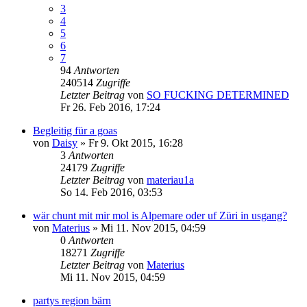
3
4
5
6
7
94
Antworten
240514
Zugriffe
Letzter Beitrag
von
SO FUCKING DETERMINED
Fr 26. Feb 2016, 17:24
Begleitig für a goas
von
Daisy
»
Fr 9. Okt 2015, 16:28
3
Antworten
24179
Zugriffe
Letzter Beitrag
von
materiau1a
So 14. Feb 2016, 03:53
wär chunt mit mir mol is Alpemare oder uf Züri in usgang?
von
Materius
»
Mi 11. Nov 2015, 04:59
0
Antworten
18271
Zugriffe
Letzter Beitrag
von
Materius
Mi 11. Nov 2015, 04:59
partys region bärn