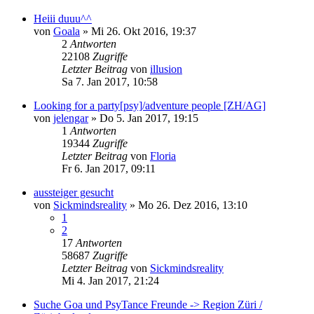
Heiii duuu^^
von
Goala
»
Mi 26. Okt 2016, 19:37
2
Antworten
22108
Zugriffe
Letzter Beitrag
von
illusion
Sa 7. Jan 2017, 10:58
Looking for a party[psy]/adventure people [ZH/AG]
von
jelengar
»
Do 5. Jan 2017, 19:15
1
Antworten
19344
Zugriffe
Letzter Beitrag
von
Floria
Fr 6. Jan 2017, 09:11
aussteiger gesucht
von
Sickmindsreality
»
Mo 26. Dez 2016, 13:10
1
2
17
Antworten
58687
Zugriffe
Letzter Beitrag
von
Sickmindsreality
Mi 4. Jan 2017, 21:24
Suche Goa und PsyTance Freunde -> Region Züri /