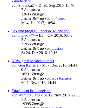
Zürioberland
von
SnowKat7
»
Di 20. Sep 2016, 10:40
7
Antworten
32635
Zugriffe
Letzter Beitrag
von
oli4weed
Mi 4. Jan 2017, 10:54
Sex und progi au under de wuche ^*^
von
Indigo ^*^
»
Di 4. Okt 2016, 03:48
2
Antworten
21955
Zugriffe
Letzter Beitrag
von
illusion
Sa 24. Dez 2016, 10:16
NRW girls! Melden bitte :D
von
Goa Karriere
»
Mi 7. Dez 2016, 14:44
0
Antworten
18231
Zugriffe
Letzter Beitrag
von
Goa Karriere
Mi 7. Dez 2016, 14:44
Eifach neui lüt kennelerne
von
WarningSigns
»
Sa 12. Nov 2016, 22:55
1
Antworten
19395
Zugriffe