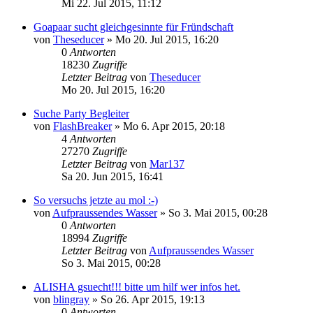
Mi 22. Jul 2015, 11:12
Goapaar sucht gleichgesinnte für Fründschaft
von
Theseducer
»
Mo 20. Jul 2015, 16:20
0
Antworten
18230
Zugriffe
Letzter Beitrag
von
Theseducer
Mo 20. Jul 2015, 16:20
Suche Party Begleiter
von
FlashBreaker
»
Mo 6. Apr 2015, 20:18
4
Antworten
27270
Zugriffe
Letzter Beitrag
von
Mar137
Sa 20. Jun 2015, 16:41
So versuchs jetzte au mol :-)
von
Aufpraussendes Wasser
»
So 3. Mai 2015, 00:28
0
Antworten
18994
Zugriffe
Letzter Beitrag
von
Aufpraussendes Wasser
So 3. Mai 2015, 00:28
ALISHA gsuecht!!! bitte um hilf wer infos het.
von
blingray
»
So 26. Apr 2015, 19:13
0
Antworten