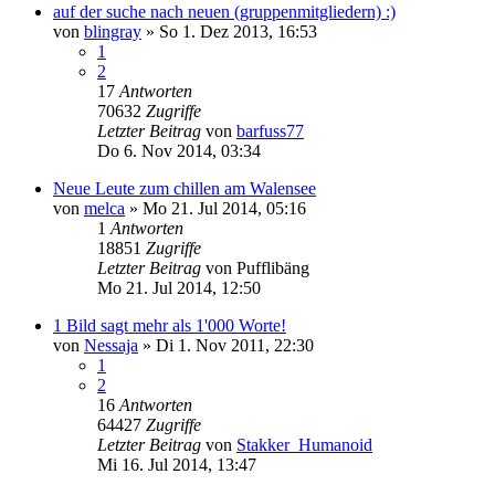
auf der suche nach neuen (gruppenmitgliedern) :)
von
blingray
»
So 1. Dez 2013, 16:53
1
2
17
Antworten
70632
Zugriffe
Letzter Beitrag
von
barfuss77
Do 6. Nov 2014, 03:34
Neue Leute zum chillen am Walensee
von
melca
»
Mo 21. Jul 2014, 05:16
1
Antworten
18851
Zugriffe
Letzter Beitrag
von
Pufflibäng
Mo 21. Jul 2014, 12:50
1 Bild sagt mehr als 1'000 Worte!
von
Nessaja
»
Di 1. Nov 2011, 22:30
1
2
16
Antworten
64427
Zugriffe
Letzter Beitrag
von
Stakker_Humanoid
Mi 16. Jul 2014, 13:47