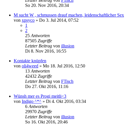
Letzter Beitrag
von
FTisch
So 20. Nov 2016, 20:34
M sucht W , schmussen drauf machen, leidenschaftlicher Sex
von
xpsyco
»
Do 3. Jul 2014, 07:52
1
2
25
Antworten
87505
Zugriffe
Letzter Beitrag
von
illusion
Di 8. Nov 2016, 16:55
Kontakte knüpfen
von
oli4weed
»
Mo 18. Jul 2016, 12:50
13
Antworten
42432
Zugriffe
Letzter Beitrag
von
FTisch
Do 27. Okt 2016, 11:16
Wünsh mer es Progi meitli<3
von
Indigo ^*^
»
Di 4. Okt 2016, 03:34
6
Antworten
29970
Zugriffe
Letzter Beitrag
von
illusion
So 16. Okt 2016, 20:46