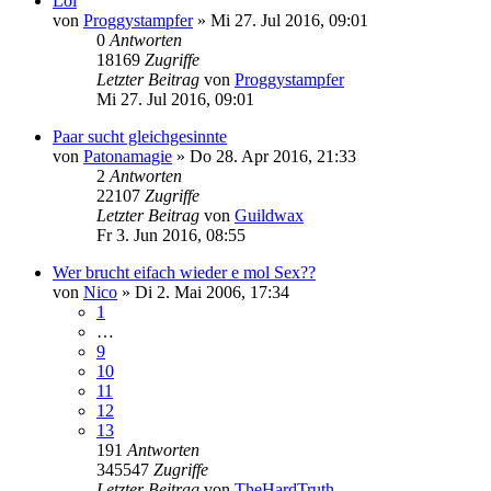
Lol
von
Proggystampfer
»
Mi 27. Jul 2016, 09:01
0
Antworten
18169
Zugriffe
Letzter Beitrag
von
Proggystampfer
Mi 27. Jul 2016, 09:01
Paar sucht gleichgesinnte
von
Patonamagie
»
Do 28. Apr 2016, 21:33
2
Antworten
22107
Zugriffe
Letzter Beitrag
von
Guildwax
Fr 3. Jun 2016, 08:55
Wer brucht eifach wieder e mol Sex??
von
Nico
»
Di 2. Mai 2006, 17:34
1
…
9
10
11
12
13
191
Antworten
345547
Zugriffe
Letzter Beitrag
von
TheHardTruth