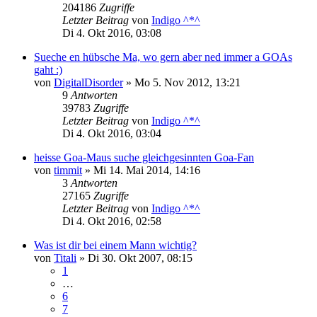
204186
Zugriffe
Letzter Beitrag
von
Indigo ^*^
Di 4. Okt 2016, 03:08
Sueche en hübsche Ma, wo gern aber ned immer a GOAs
gaht :)
von
DigitalDisorder
»
Mo 5. Nov 2012, 13:21
9
Antworten
39783
Zugriffe
Letzter Beitrag
von
Indigo ^*^
Di 4. Okt 2016, 03:04
heisse Goa-Maus suche gleichgesinnten Goa-Fan
von
timmit
»
Mi 14. Mai 2014, 14:16
3
Antworten
27165
Zugriffe
Letzter Beitrag
von
Indigo ^*^
Di 4. Okt 2016, 02:58
Was ist dir bei einem Mann wichtig?
von
Titali
»
Di 30. Okt 2007, 08:15
1
…
6
7