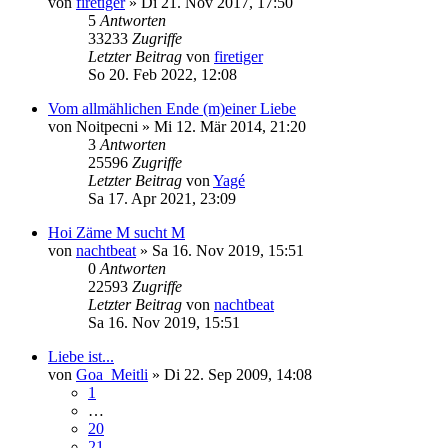
von
firetiger
»
Di 21. Nov 2017, 17:50
5
Antworten
33233
Zugriffe
Letzter Beitrag
von
firetiger
So 20. Feb 2022, 12:08
Vom allmählichen Ende (m)einer Liebe
von
Noitpecni
»
Mi 12. Mär 2014, 21:20
3
Antworten
25596
Zugriffe
Letzter Beitrag
von
Yagé
Sa 17. Apr 2021, 23:09
Hoi Zäme M sucht M
von
nachtbeat
»
Sa 16. Nov 2019, 15:51
0
Antworten
22593
Zugriffe
Letzter Beitrag
von
nachtbeat
Sa 16. Nov 2019, 15:51
Liebe ist...
von
Goa_Meitli
»
Di 22. Sep 2009, 14:08
1
…
20
21