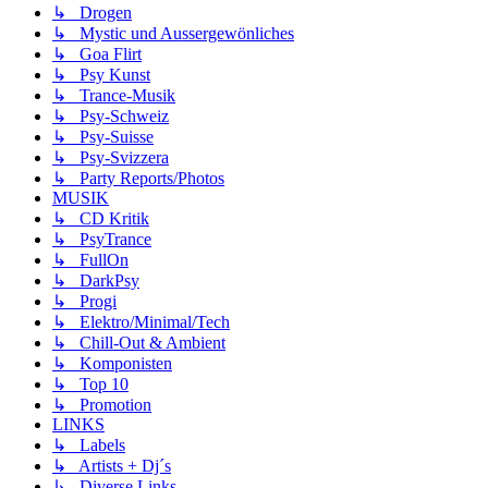
↳ Drogen
↳ Mystic und Aussergewönliches
↳ Goa Flirt
↳ Psy Kunst
↳ Trance-Musik
↳ Psy-Schweiz
↳ Psy-Suisse
↳ Psy-Svizzera
↳ Party Reports/Photos
MUSIK
↳ CD Kritik
↳ PsyTrance
↳ FullOn
↳ DarkPsy
↳ Progi
↳ Elektro/Minimal/Tech
↳ Chill-Out & Ambient
↳ Komponisten
↳ Top 10
↳ Promotion
LINKS
↳ Labels
↳ Artists + Dj´s
↳ Diverse Links