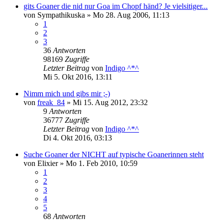
gits Goaner die nid nur Goa im Chopf händ? Je vielsitiger...
von
Sympathikuska
»
Mo 28. Aug 2006, 11:13
1
2
3
36
Antworten
98169
Zugriffe
Letzter Beitrag
von
Indigo ^*^
Mi 5. Okt 2016, 13:11
Nimm mich und gibs mir ;-)
von
freak_84
»
Mi 15. Aug 2012, 23:32
9
Antworten
36777
Zugriffe
Letzter Beitrag
von
Indigo ^*^
Di 4. Okt 2016, 03:13
Suche Goaner der NICHT auf typische Goanerinnen steht
von
Elixier
»
Mo 1. Feb 2010, 10:59
1
2
3
4
5
68
Antworten