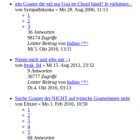
gits Goaner die nid nur Goa im Chopf händ? Je vielsitiger...
von
Sympathikuska
»
Mo 28. Aug 2006, 11:13
1
2
3
36
Antworten
98174
Zugriffe
Letzter Beitrag
von
Indigo ^*^
Mi 5. Okt 2016, 13:11
Nimm mich und gibs mir ;-)
von
freak_84
»
Mi 15. Aug 2012, 23:32
9
Antworten
36777
Zugriffe
Letzter Beitrag
von
Indigo ^*^
Di 4. Okt 2016, 03:13
Suche Goaner der NICHT auf typische Goanerinnen steht
von
Elixier
»
Mo 1. Feb 2010, 10:59
1
2
3
4
5
68
Antworten