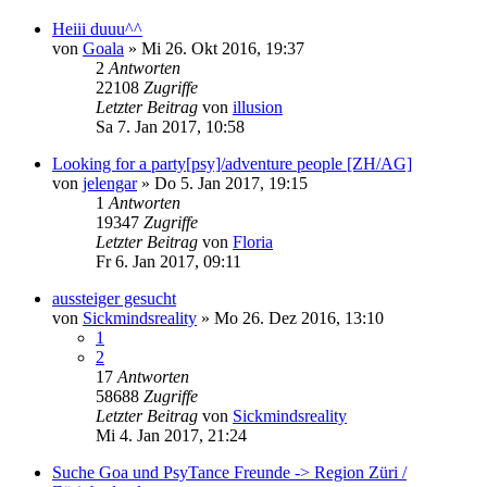
Heiii duuu^^
von
Goala
»
Mi 26. Okt 2016, 19:37
2
Antworten
22108
Zugriffe
Letzter Beitrag
von
illusion
Sa 7. Jan 2017, 10:58
Looking for a party[psy]/adventure people [ZH/AG]
von
jelengar
»
Do 5. Jan 2017, 19:15
1
Antworten
19347
Zugriffe
Letzter Beitrag
von
Floria
Fr 6. Jan 2017, 09:11
aussteiger gesucht
von
Sickmindsreality
»
Mo 26. Dez 2016, 13:10
1
2
17
Antworten
58688
Zugriffe
Letzter Beitrag
von
Sickmindsreality
Mi 4. Jan 2017, 21:24
Suche Goa und PsyTance Freunde -> Region Züri /