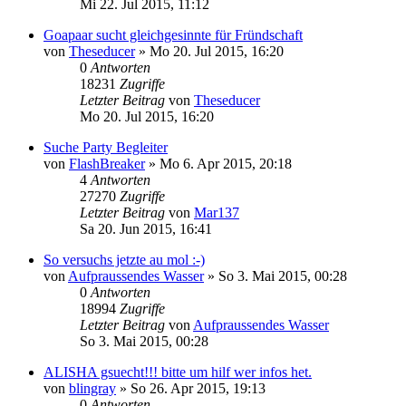
Mi 22. Jul 2015, 11:12
Goapaar sucht gleichgesinnte für Fründschaft
von
Theseducer
»
Mo 20. Jul 2015, 16:20
0
Antworten
18231
Zugriffe
Letzter Beitrag
von
Theseducer
Mo 20. Jul 2015, 16:20
Suche Party Begleiter
von
FlashBreaker
»
Mo 6. Apr 2015, 20:18
4
Antworten
27270
Zugriffe
Letzter Beitrag
von
Mar137
Sa 20. Jun 2015, 16:41
So versuchs jetzte au mol :-)
von
Aufpraussendes Wasser
»
So 3. Mai 2015, 00:28
0
Antworten
18994
Zugriffe
Letzter Beitrag
von
Aufpraussendes Wasser
So 3. Mai 2015, 00:28
ALISHA gsuecht!!! bitte um hilf wer infos het.
von
blingray
»
So 26. Apr 2015, 19:13
0
Antworten