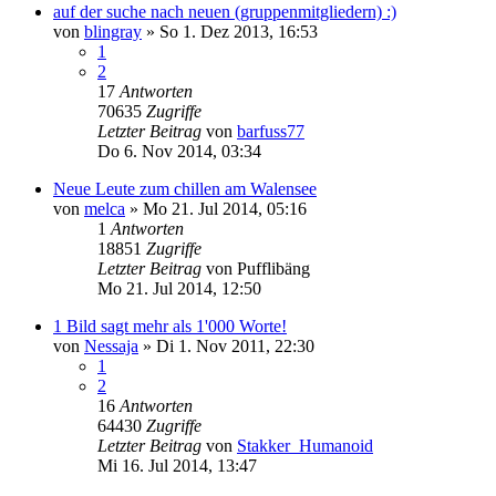
auf der suche nach neuen (gruppenmitgliedern) :)
von
blingray
»
So 1. Dez 2013, 16:53
1
2
17
Antworten
70635
Zugriffe
Letzter Beitrag
von
barfuss77
Do 6. Nov 2014, 03:34
Neue Leute zum chillen am Walensee
von
melca
»
Mo 21. Jul 2014, 05:16
1
Antworten
18851
Zugriffe
Letzter Beitrag
von
Pufflibäng
Mo 21. Jul 2014, 12:50
1 Bild sagt mehr als 1'000 Worte!
von
Nessaja
»
Di 1. Nov 2011, 22:30
1
2
16
Antworten
64430
Zugriffe
Letzter Beitrag
von
Stakker_Humanoid
Mi 16. Jul 2014, 13:47