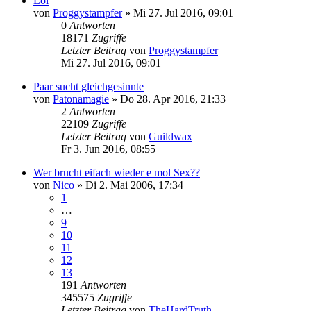
Lol
von
Proggystampfer
»
Mi 27. Jul 2016, 09:01
0
Antworten
18171
Zugriffe
Letzter Beitrag
von
Proggystampfer
Mi 27. Jul 2016, 09:01
Paar sucht gleichgesinnte
von
Patonamagie
»
Do 28. Apr 2016, 21:33
2
Antworten
22109
Zugriffe
Letzter Beitrag
von
Guildwax
Fr 3. Jun 2016, 08:55
Wer brucht eifach wieder e mol Sex??
von
Nico
»
Di 2. Mai 2006, 17:34
1
…
9
10
11
12
13
191
Antworten
345575
Zugriffe
Letzter Beitrag
von
TheHardTruth