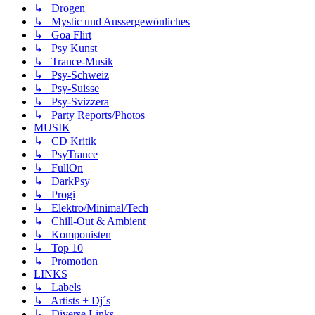
↳ Drogen
↳ Mystic und Aussergewönliches
↳ Goa Flirt
↳ Psy Kunst
↳ Trance-Musik
↳ Psy-Schweiz
↳ Psy-Suisse
↳ Psy-Svizzera
↳ Party Reports/Photos
MUSIK
↳ CD Kritik
↳ PsyTrance
↳ FullOn
↳ DarkPsy
↳ Progi
↳ Elektro/Minimal/Tech
↳ Chill-Out & Ambient
↳ Komponisten
↳ Top 10
↳ Promotion
LINKS
↳ Labels
↳ Artists + Dj´s
↳ Diverse Links