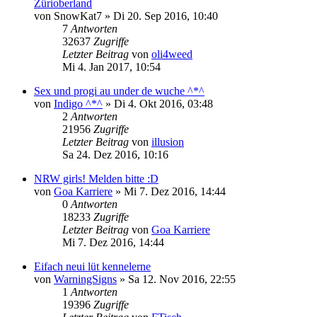
Zürioberland
von
SnowKat7
»
Di 20. Sep 2016, 10:40
7
Antworten
32637
Zugriffe
Letzter Beitrag
von
oli4weed
Mi 4. Jan 2017, 10:54
Sex und progi au under de wuche ^*^
von
Indigo ^*^
»
Di 4. Okt 2016, 03:48
2
Antworten
21956
Zugriffe
Letzter Beitrag
von
illusion
Sa 24. Dez 2016, 10:16
NRW girls! Melden bitte :D
von
Goa Karriere
»
Mi 7. Dez 2016, 14:44
0
Antworten
18233
Zugriffe
Letzter Beitrag
von
Goa Karriere
Mi 7. Dez 2016, 14:44
Eifach neui lüt kennelerne
von
WarningSigns
»
Sa 12. Nov 2016, 22:55
1
Antworten
19396
Zugriffe