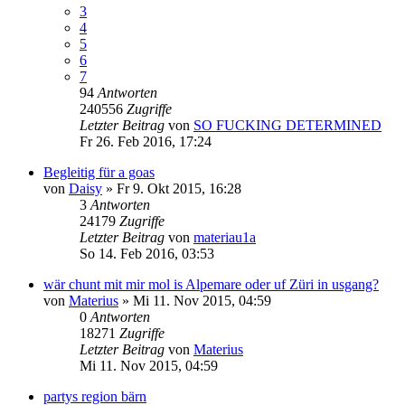
3
4
5
6
7
94
Antworten
240556
Zugriffe
Letzter Beitrag
von
SO FUCKING DETERMINED
Fr 26. Feb 2016, 17:24
Begleitig für a goas
von
Daisy
»
Fr 9. Okt 2015, 16:28
3
Antworten
24179
Zugriffe
Letzter Beitrag
von
materiau1a
So 14. Feb 2016, 03:53
wär chunt mit mir mol is Alpemare oder uf Züri in usgang?
von
Materius
»
Mi 11. Nov 2015, 04:59
0
Antworten
18271
Zugriffe
Letzter Beitrag
von
Materius
Mi 11. Nov 2015, 04:59
partys region bärn