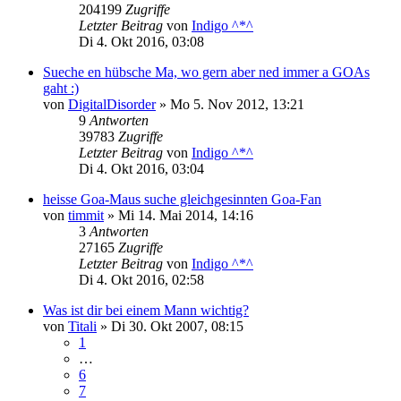
204199
Zugriffe
Letzter Beitrag
von
Indigo ^*^
Di 4. Okt 2016, 03:08
Sueche en hübsche Ma, wo gern aber ned immer a GOAs
gaht :)
von
DigitalDisorder
»
Mo 5. Nov 2012, 13:21
9
Antworten
39783
Zugriffe
Letzter Beitrag
von
Indigo ^*^
Di 4. Okt 2016, 03:04
heisse Goa-Maus suche gleichgesinnten Goa-Fan
von
timmit
»
Mi 14. Mai 2014, 14:16
3
Antworten
27165
Zugriffe
Letzter Beitrag
von
Indigo ^*^
Di 4. Okt 2016, 02:58
Was ist dir bei einem Mann wichtig?
von
Titali
»
Di 30. Okt 2007, 08:15
1
…
6
7