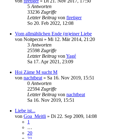
von
firetiger
»
Di 21. Nov 2017, 17:50
5
Antworten
33236
Zugriffe
Letzter Beitrag
von
firetiger
So 20. Feb 2022, 12:08
Vom allmählichen Ende (m)einer Liebe
von
Noitpecni
»
Mi 12. Mär 2014, 21:20
3
Antworten
25598
Zugriffe
Letzter Beitrag
von
Yagé
Sa 17. Apr 2021, 23:09
Hoi Zäme M sucht M
von
nachtbeat
»
Sa 16. Nov 2019, 15:51
0
Antworten
22594
Zugriffe
Letzter Beitrag
von
nachtbeat
Sa 16. Nov 2019, 15:51
Liebe ist...
von
Goa_Meitli
»
Di 22. Sep 2009, 14:08
1
…
20
21