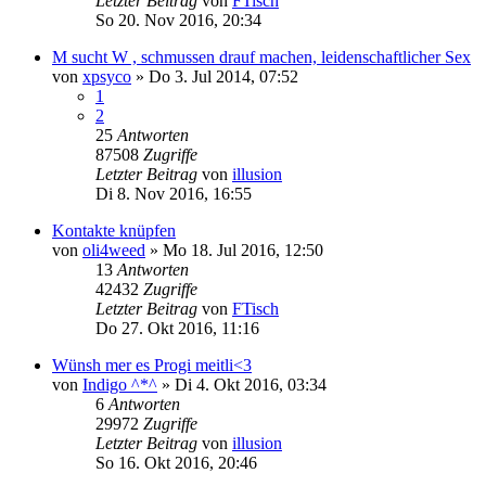
Letzter Beitrag
von
FTisch
So 20. Nov 2016, 20:34
M sucht W , schmussen drauf machen, leidenschaftlicher Sex
von
xpsyco
»
Do 3. Jul 2014, 07:52
1
2
25
Antworten
87508
Zugriffe
Letzter Beitrag
von
illusion
Di 8. Nov 2016, 16:55
Kontakte knüpfen
von
oli4weed
»
Mo 18. Jul 2016, 12:50
13
Antworten
42432
Zugriffe
Letzter Beitrag
von
FTisch
Do 27. Okt 2016, 11:16
Wünsh mer es Progi meitli<3
von
Indigo ^*^
»
Di 4. Okt 2016, 03:34
6
Antworten
29972
Zugriffe
Letzter Beitrag
von
illusion
So 16. Okt 2016, 20:46