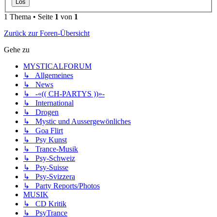
1 Thema • Seite
1
von
1
Zurück zur Foren-Übersicht
Gehe zu
MYSTICALFORUM
↳ Allgemeines
↳ News
↳ -«(( CH-PARTYS ))»-
↳ International
↳ Drogen
↳ Mystic und Aussergewönliches
↳ Goa Flirt
↳ Psy Kunst
↳ Trance-Musik
↳ Psy-Schweiz
↳ Psy-Suisse
↳ Psy-Svizzera
↳ Party Reports/Photos
MUSIK
↳ CD Kritik
↳ PsyTrance