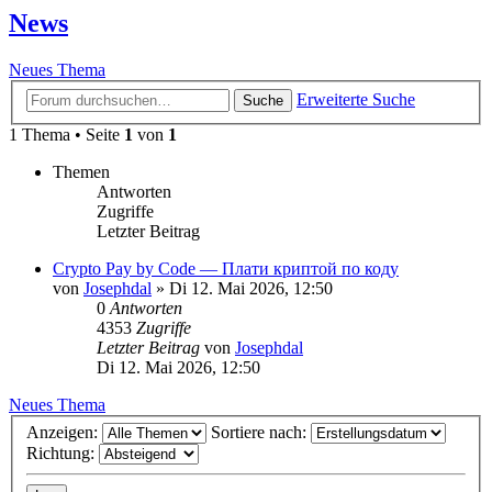
News
Neues Thema
Erweiterte Suche
Suche
1 Thema • Seite
1
von
1
Themen
Antworten
Zugriffe
Letzter Beitrag
Crypto Pay by Code — Плати криптой по коду
von
Josephdal
»
Di 12. Mai 2026, 12:50
0
Antworten
4353
Zugriffe
Letzter Beitrag
von
Josephdal
Di 12. Mai 2026, 12:50
Neues Thema
Anzeigen:
Sortiere nach:
Richtung: