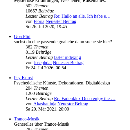
Mysteriöse Erfahrungen, Weisheiten, Rätselhaftes.
502
Themen
10657
Beiträge
Letzter Beitrag
Re: Hallo an alle. Ich habe e…
von
Floria
Neuester Beitrag
So 26. Jul 2020, 19:45
Goa Flirt
suchst du eine passende goaliebe dann suche sie hier?
362
Themen
8119
Beiträge
Letzter Beitrag
faster indexing
von
Josephdal
Neuester Beitrag
Fr 24. Jul 2026, 00:54
Psy Kunst
Psychedelische Künste, Dekorationen, Digitaldesign
204
Themen
1260
Beiträge
Letzter Beitrag
Re: Fadenklex Deco enjoy the …
von
Akashaninja
Neuester Beitrag
Sa 20. Mär 2021, 20:00
Trance-Musik
Generelles über Trance-Musik
283
Themen