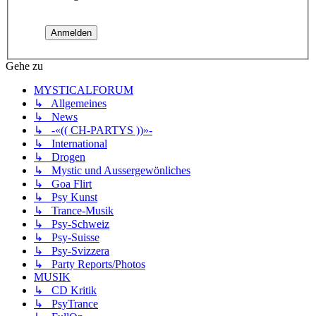
Gehe zu
MYSTICALFORUM
↳ Allgemeines
↳ News
↳ -«(( CH-PARTYS ))»-
↳ International
↳ Drogen
↳ Mystic und Aussergewönliches
↳ Goa Flirt
↳ Psy Kunst
↳ Trance-Musik
↳ Psy-Schweiz
↳ Psy-Suisse
↳ Psy-Svizzera
↳ Party Reports/Photos
MUSIK
↳ CD Kritik
↳ PsyTrance