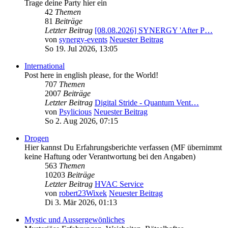
Trage deine Party hier ein
42
Themen
81
Beiträge
Letzter Beitrag
[08.08.2026] SYNERGY 'After P…
von
synergy-events
Neuester Beitrag
So 19. Jul 2026, 13:05
International
Post here in english please, for the World!
707
Themen
2007
Beiträge
Letzter Beitrag
Digital Stride - Quantum Vent…
von
Psylicious
Neuester Beitrag
So 2. Aug 2026, 07:15
Drogen
Hier kannst Du Erfahrungsberichte verfassen (MF übernimmt
keine Haftung oder Verantwortung bei den Angaben)
563
Themen
10203
Beiträge
Letzter Beitrag
HVAC Service
von
robert23Wixek
Neuester Beitrag
Di 3. Mär 2026, 01:13
Mystic und Aussergewönliches