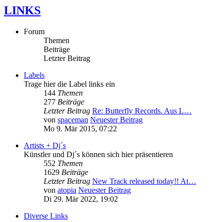
LINKS
Forum
Themen
Beiträge
Letzter Beitrag
Labels
Trage hier die Label links ein
144
Themen
277
Beiträge
Letzter Beitrag
Re: Butterfly Records. Aus L…
von
spaceman
Neuester Beitrag
Mo 9. Mär 2015, 07:22
Artists + Dj´s
Künstler und Dj´s können sich hier präsentieren
552
Themen
1629
Beiträge
Letzter Beitrag
New Track released today!! At…
von
atopia
Neuester Beitrag
Di 29. Mär 2022, 19:02
Diverse Links