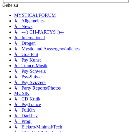
Gehe zu
MYSTICALFORUM
↳ Allgemeines
↳ News
↳ -«(( CH-PARTYS ))»-
↳ International
↳ Drogen
↳ Mystic und Aussergewönliches
↳ Goa Flirt
↳ Psy Kunst
↳ Trance-Musik
↳ Psy-Schweiz
↳ Psy-Suisse
↳ Psy-Svizzera
↳ Party Reports/Photos
MUSIK
↳ CD Kritik
↳ PsyTrance
↳ FullOn
↳ DarkPsy
↳ Progi
↳ Elektro/Minimal/Tech