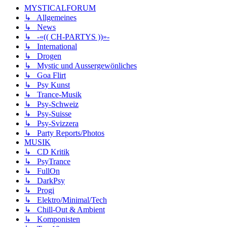
MYSTICALFORUM
↳ Allgemeines
↳ News
↳ -«(( CH-PARTYS ))»-
↳ International
↳ Drogen
↳ Mystic und Aussergewönliches
↳ Goa Flirt
↳ Psy Kunst
↳ Trance-Musik
↳ Psy-Schweiz
↳ Psy-Suisse
↳ Psy-Svizzera
↳ Party Reports/Photos
MUSIK
↳ CD Kritik
↳ PsyTrance
↳ FullOn
↳ DarkPsy
↳ Progi
↳ Elektro/Minimal/Tech
↳ Chill-Out & Ambient
↳ Komponisten