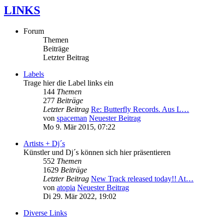
LINKS
Forum
Themen
Beiträge
Letzter Beitrag
Labels
Trage hier die Label links ein
144
Themen
277
Beiträge
Letzter Beitrag
Re: Butterfly Records. Aus L…
von
spaceman
Neuester Beitrag
Mo 9. Mär 2015, 07:22
Artists + Dj´s
Künstler und Dj´s können sich hier präsentieren
552
Themen
1629
Beiträge
Letzter Beitrag
New Track released today!! At…
von
atopia
Neuester Beitrag
Di 29. Mär 2022, 19:02
Diverse Links