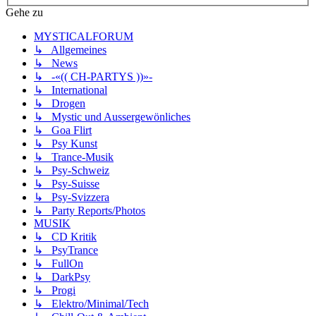
Gehe zu
MYSTICALFORUM
↳ Allgemeines
↳ News
↳ -«(( CH-PARTYS ))»-
↳ International
↳ Drogen
↳ Mystic und Aussergewönliches
↳ Goa Flirt
↳ Psy Kunst
↳ Trance-Musik
↳ Psy-Schweiz
↳ Psy-Suisse
↳ Psy-Svizzera
↳ Party Reports/Photos
MUSIK
↳ CD Kritik
↳ PsyTrance
↳ FullOn
↳ DarkPsy
↳ Progi
↳ Elektro/Minimal/Tech