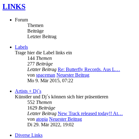
LINKS
Forum
Themen
Beiträge
Letzter Beitrag
Labels
Trage hier die Label links ein
144
Themen
277
Beiträge
Letzter Beitrag
Re: Butterfly Records. Aus L…
von
spaceman
Neuester Beitrag
Mo 9. Mär 2015, 07:22
Artists + Dj´s
Künstler und Dj´s können sich hier präsentieren
552
Themen
1629
Beiträge
Letzter Beitrag
New Track released today!! At…
von
atopia
Neuester Beitrag
Di 29. Mär 2022, 19:02
Diverse Links