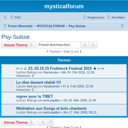
mysticalforum
FAQ
Registrieren
Anmelden
S
Foren-Übersicht
MYSTICALFORUM
Psy-Suisse
u
Psy-Suisse
c
Suche
Erweiterte Suche
Neues Thema
h
4 Themen • Seite
1
von
1
e
Themen
•○☼☺ 23.-25.10.15 Fruttstock Festival 2015 ☻☼○•
Letzter Beitrag von
Namasuke
«
Mo 24. Okt 2016, 11:56
Antworten:
3
Le rêve devient réalité !!!!
Letzter Beitrag von
Voodooman
«
Fr 6. Feb 2009, 22:35
Antworten:
1
signer pour le TIBET
Letzter Beitrag von
petit.papillon
«
Do 20. Mär 2008, 11:46
Méditation aux Gongs et bols chantants
Letzter Beitrag von
petit.papillon
«
Mo 17. Mär 2008, 09:21
Neues Thema
4 Themen • Seite
1
von
1