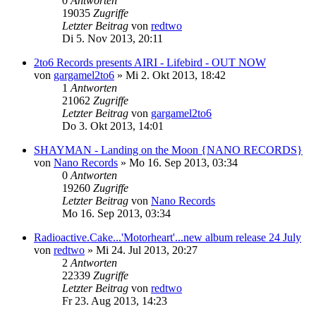
0
Antworten
19035
Zugriffe
Letzter Beitrag
von
redtwo
Di 5. Nov 2013, 20:11
2to6 Records presents AIRI - Lifebird - OUT NOW
von
gargamel2to6
»
Mi 2. Okt 2013, 18:42
1
Antworten
21062
Zugriffe
Letzter Beitrag
von
gargamel2to6
Do 3. Okt 2013, 14:01
SHAYMAN - Landing on the Moon {NANO RECORDS}
von
Nano Records
»
Mo 16. Sep 2013, 03:34
0
Antworten
19260
Zugriffe
Letzter Beitrag
von
Nano Records
Mo 16. Sep 2013, 03:34
Radioactive.Cake...'Motorheart'...new album release 24 July
von
redtwo
»
Mi 24. Jul 2013, 20:27
2
Antworten
22339
Zugriffe
Letzter Beitrag
von
redtwo
Fr 23. Aug 2013, 14:23