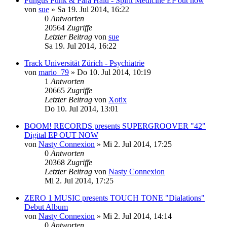
Fungus Funk & Para Halu - Spirit Medicine EP out now
von
sue
»
Sa 19. Jul 2014, 16:22
0
Antworten
20564
Zugriffe
Letzter Beitrag
von
sue
Sa 19. Jul 2014, 16:22
Track Universität Zürich - Psychiatrie
von
mario_79
»
Do 10. Jul 2014, 10:19
1
Antworten
20665
Zugriffe
Letzter Beitrag
von
Xotix
Do 10. Jul 2014, 13:01
BOOM! RECORDS presents SUPERGROOVER "42"
Digital EP OUT NOW
von
Nasty Connexion
»
Mi 2. Jul 2014, 17:25
0
Antworten
20368
Zugriffe
Letzter Beitrag
von
Nasty Connexion
Mi 2. Jul 2014, 17:25
ZERO 1 MUSIC presents TOUCH TONE "Dialations"
Debut Album
von
Nasty Connexion
»
Mi 2. Jul 2014, 14:14
0
Antworten