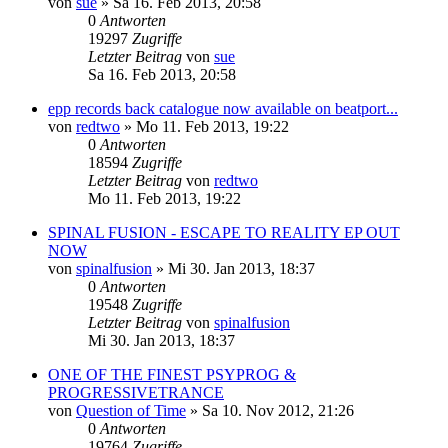
von
sue
»
Sa 16. Feb 2013, 20:58
0
Antworten
19297
Zugriffe
Letzter Beitrag
von
sue
Sa 16. Feb 2013, 20:58
epp records back catalogue now available on beatport...
von
redtwo
»
Mo 11. Feb 2013, 19:22
0
Antworten
18594
Zugriffe
Letzter Beitrag
von
redtwo
Mo 11. Feb 2013, 19:22
SPINAL FUSION - ESCAPE TO REALITY EP OUT
NOW
von
spinalfusion
»
Mi 30. Jan 2013, 18:37
0
Antworten
19548
Zugriffe
Letzter Beitrag
von
spinalfusion
Mi 30. Jan 2013, 18:37
ONE OF THE FINEST PSYPROG &
PROGRESSIVETRANCE
von
Question of Time
»
Sa 10. Nov 2012, 21:26
0
Antworten
19764
Zugriffe