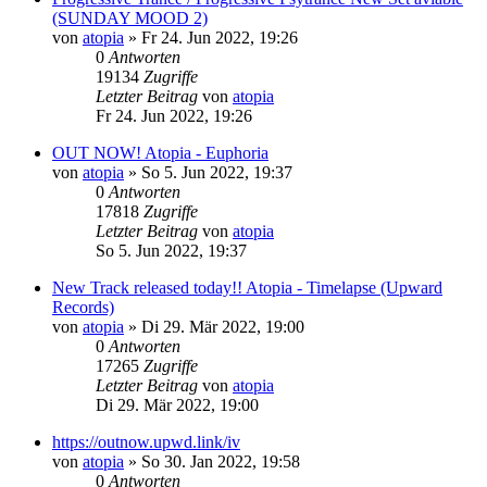
(SUNDAY MOOD 2)
von
atopia
»
Fr 24. Jun 2022, 19:26
0
Antworten
19134
Zugriffe
Letzter Beitrag
von
atopia
Fr 24. Jun 2022, 19:26
OUT NOW! Atopia - Euphoria
von
atopia
»
So 5. Jun 2022, 19:37
0
Antworten
17818
Zugriffe
Letzter Beitrag
von
atopia
So 5. Jun 2022, 19:37
New Track released today!! Atopia - Timelapse (Upward
Records)
von
atopia
»
Di 29. Mär 2022, 19:00
0
Antworten
17265
Zugriffe
Letzter Beitrag
von
atopia
Di 29. Mär 2022, 19:00
https://outnow.upwd.link/iv
von
atopia
»
So 30. Jan 2022, 19:58
0
Antworten