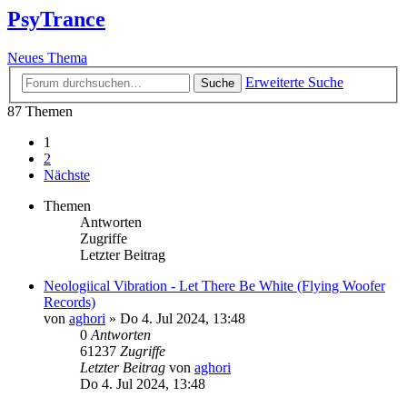
PsyTrance
Neues Thema
Erweiterte Suche
Suche
87 Themen
1
2
Nächste
Themen
Antworten
Zugriffe
Letzter Beitrag
Neologiical Vibration - Let There Be White (Flying Woofer
Records)
von
aghori
»
Do 4. Jul 2024, 13:48
0
Antworten
61237
Zugriffe
Letzter Beitrag
von
aghori
Do 4. Jul 2024, 13:48