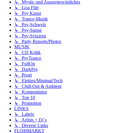
↳ Mystic und Aussergewönliches
↳ Goa Flirt
↳ Psy Kunst
↳ Trance-Musik
↳ Psy-Schweiz
↳ Psy-Suisse
↳ Psy-Svizzera
↳ Party Reports/Photos
MUSIK
↳ CD Kritik
↳ PsyTrance
↳ FullOn
↳ DarkPsy
↳ Progi
↳ Elektro/Minimal/Tech
↳ Chill-Out & Ambient
↳ Komponisten
↳ Top 10
↳ Promotion
LINKS
↳ Labels
↳ Artists + Dj´s
↳ Diverse Links
FLOHMARKT