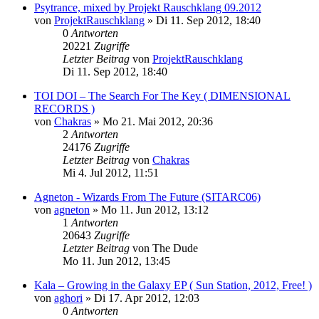
Psytrance, mixed by Projekt Rauschklang 09.2012
von
ProjektRauschklang
»
Di 11. Sep 2012, 18:40
0
Antworten
20221
Zugriffe
Letzter Beitrag
von
ProjektRauschklang
Di 11. Sep 2012, 18:40
TOI DOI – The Search For The Key ( DIMENSIONAL
RECORDS )
von
Chakras
»
Mo 21. Mai 2012, 20:36
2
Antworten
24176
Zugriffe
Letzter Beitrag
von
Chakras
Mi 4. Jul 2012, 11:51
Agneton - Wizards From The Future (SITARC06)
von
agneton
»
Mo 11. Jun 2012, 13:12
1
Antworten
20643
Zugriffe
Letzter Beitrag
von
The Dude
Mo 11. Jun 2012, 13:45
Kala – Growing in the Galaxy EP ( Sun Station, 2012, Free! )
von
aghori
»
Di 17. Apr 2012, 12:03
0
Antworten