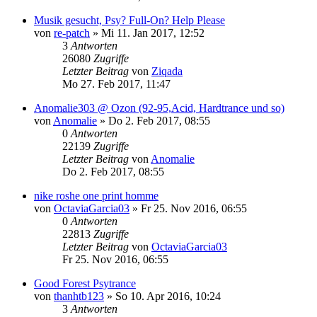
Musik gesucht, Psy? Full-On? Help Please
von
re-patch
»
Mi 11. Jan 2017, 12:52
3
Antworten
26080
Zugriffe
Letzter Beitrag
von
Ziqada
Mo 27. Feb 2017, 11:47
Anomalie303 @ Ozon (92-95,Acid, Hardtrance und so)
von
Anomalie
»
Do 2. Feb 2017, 08:55
0
Antworten
22139
Zugriffe
Letzter Beitrag
von
Anomalie
Do 2. Feb 2017, 08:55
nike roshe one print homme
von
OctaviaGarcia03
»
Fr 25. Nov 2016, 06:55
0
Antworten
22813
Zugriffe
Letzter Beitrag
von
OctaviaGarcia03
Fr 25. Nov 2016, 06:55
Good Forest Psytrance
von
thanhtb123
»
So 10. Apr 2016, 10:24
3
Antworten