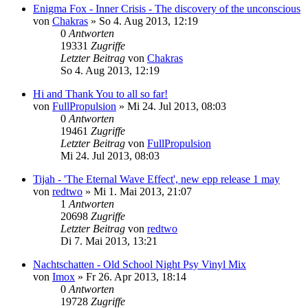
Enigma Fox - Inner Crisis - The discovery of the unconscious
von
Chakras
»
So 4. Aug 2013, 12:19
0
Antworten
19331
Zugriffe
Letzter Beitrag
von
Chakras
So 4. Aug 2013, 12:19
Hi and Thank You to all so far!
von
FullPropulsion
»
Mi 24. Jul 2013, 08:03
0
Antworten
19461
Zugriffe
Letzter Beitrag
von
FullPropulsion
Mi 24. Jul 2013, 08:03
Tijah - 'The Eternal Wave Effect', new epp release 1 may
von
redtwo
»
Mi 1. Mai 2013, 21:07
1
Antworten
20698
Zugriffe
Letzter Beitrag
von
redtwo
Di 7. Mai 2013, 13:21
Nachtschatten - Old School Night Psy Vinyl Mix
von
Imox
»
Fr 26. Apr 2013, 18:14
0
Antworten
19728
Zugriffe