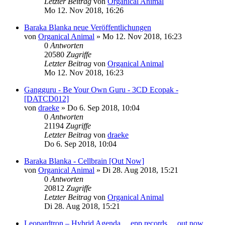
Letzter Beitrag
von
Organical Animal
Mo 12. Nov 2018, 16:26
Baraka Blanka neue Veröffentlichungen
von
Organical Animal
»
Mo 12. Nov 2018, 16:23
0
Antworten
20580
Zugriffe
Letzter Beitrag
von
Organical Animal
Mo 12. Nov 2018, 16:23
Gangguru - Be Your Own Guru - 3CD Ecopak -
[DATCD012]
von
draeke
»
Do 6. Sep 2018, 10:04
0
Antworten
21194
Zugriffe
Letzter Beitrag
von
draeke
Do 6. Sep 2018, 10:04
Baraka Blanka - Cellbrain [Out Now]
von
Organical Animal
»
Di 28. Aug 2018, 15:21
0
Antworten
20812
Zugriffe
Letzter Beitrag
von
Organical Animal
Di 28. Aug 2018, 15:21
Leopardtron – Hybrid Agenda….epp records….out now