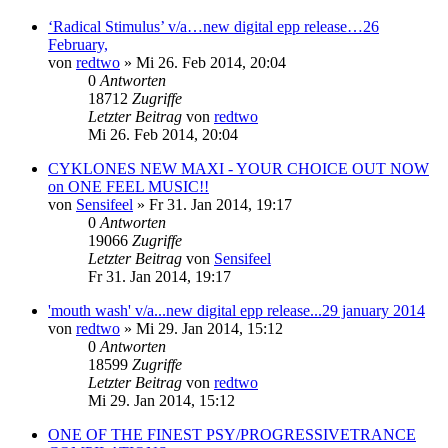
‘Radical Stimulus’ v/a…new digital epp release…26
February,
von
redtwo
»
Mi 26. Feb 2014, 20:04
0
Antworten
18712
Zugriffe
Letzter Beitrag
von
redtwo
Mi 26. Feb 2014, 20:04
CYKLONES NEW MAXI - YOUR CHOICE OUT NOW
on ONE FEEL MUSIC!!
von
Sensifeel
»
Fr 31. Jan 2014, 19:17
0
Antworten
19066
Zugriffe
Letzter Beitrag
von
Sensifeel
Fr 31. Jan 2014, 19:17
'mouth wash' v/a...new digital epp release...29 january 2014
von
redtwo
»
Mi 29. Jan 2014, 15:12
0
Antworten
18599
Zugriffe
Letzter Beitrag
von
redtwo
Mi 29. Jan 2014, 15:12
ONE OF THE FINEST PSY/PROGRESSIVETRANCE