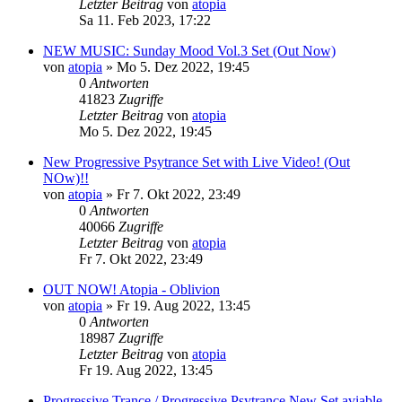
Letzter Beitrag
von
atopia
Sa 11. Feb 2023, 17:22
NEW MUSIC: Sunday Mood Vol.3 Set (Out Now)
von
atopia
»
Mo 5. Dez 2022, 19:45
0
Antworten
41823
Zugriffe
Letzter Beitrag
von
atopia
Mo 5. Dez 2022, 19:45
New Progressive Psytrance Set with Live Video! (Out
NOw)!!
von
atopia
»
Fr 7. Okt 2022, 23:49
0
Antworten
40066
Zugriffe
Letzter Beitrag
von
atopia
Fr 7. Okt 2022, 23:49
OUT NOW! Atopia - Oblivion
von
atopia
»
Fr 19. Aug 2022, 13:45
0
Antworten
18987
Zugriffe
Letzter Beitrag
von
atopia
Fr 19. Aug 2022, 13:45
Progressive Trance / Progressive Psytrance New Set aviable