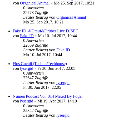
von
Organical Animal
»
Mo 25. Sep 2017, 10:21
0
Antworten
25778
Zugriffe
Letzter Beitrag
von
Organical Animal
Mo 25. Sep 2017, 10:21
Fake ID @Drauf&Drüber Live DJSET
von
Fake ID
»
Mo 10. Jul 2017, 10:44
0
Antworten
22869
Zugriffe
Letzter Beitrag
von
Fake ID
Mo 10. Jul 2017, 10:44
Flos Cuculi (Techno/Techhouse)
von
lysergid
»
Fr 30. Jun 2017, 22:05
0
Antworten
22647
Zugriffe
Letzter Beitrag
von
lysergid
Fr 30. Jun 2017, 22:05
Numea Podcast Vol. 014 Mixed By Fögel
von
lysergid
»
Mi 19. Apr 2017, 14:10
0
Antworten
22342
Zugriffe
Letzter Beitrag
von
lysergid