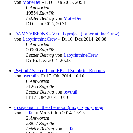
von
MotteDei
»
Di 6. Jan 2015, 20:31
0
Antworten
19554
Zugriffe
Letzter Beitrag
von
MotteDei
Di 6. Jan 2015, 20:31
DAMNVISIONS - Visuals project (Labyrinthine Crew)
von
LabyrinthineCrew
»
Di 16. Dez 2014, 20:38
0
Antworten
20900
Zugriffe
Letzter Beitrag
von
LabyrinthineCrew
Di 16. Dez 2014, 20:38
Psytrail / Sacred Land EP / at Zombster Records
von
psytrail
»
Fr 17. Okt 2014, 10:10
0
Antworten
21265
Zugriffe
Letzter Beitrag
von
psytrail
Fr 17. Okt 2014, 10:10
dj seqouia - in the afternoon (mix) - spacy prögi
von
shafak
»
Mo 30. Jun 2014, 13:13
2
Antworten
23857
Zugriffe
Letzter Beitrag
von
shafak