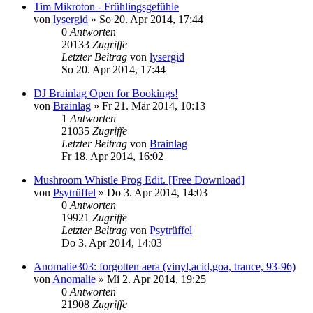
Tim Mikroton - Frühlingsgefühle
von
lysergid
»
So 20. Apr 2014, 17:44
0
Antworten
20133
Zugriffe
Letzter Beitrag
von
lysergid
So 20. Apr 2014, 17:44
DJ Brainlag Open for Bookings!
von
Brainlag
»
Fr 21. Mär 2014, 10:13
1
Antworten
21035
Zugriffe
Letzter Beitrag
von
Brainlag
Fr 18. Apr 2014, 16:02
Mushroom Whistle Prog Edit. [Free Download]
von
Psytrüffel
»
Do 3. Apr 2014, 14:03
0
Antworten
19921
Zugriffe
Letzter Beitrag
von
Psytrüffel
Do 3. Apr 2014, 14:03
Anomalie303: forgotten aera (vinyl,acid,goa, trance, 93-96)
von
Anomalie
»
Mi 2. Apr 2014, 19:25
0
Antworten
21908
Zugriffe