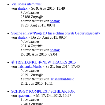
Viel spass ufem reisli
von
shafak
»
So 9. Aug 2015, 15:49
3
Antworten
25188
Zugriffe
Letzter Beitrag
von
shafak
Fr 28. Aug 2015, 09:41
Sueche en Psy/Progi DJ für e chlini privati Geburtstagsparty
von
shafak
»
Do 20. Aug 2015, 09:04
0
Antworten
20114
Zugriffe
Letzter Beitrag
von
shafak
Do 20. Aug 2015, 09:04
ॐ TRISHANKU ॐ NEW TRACKS 2015
von
TrishankuMusic
»
Sa 21. Jun 2014, 17:40
0
Antworten
20291
Zugriffe
Letzter Beitrag
von
TrishankuMusic
Di 2. Jun 2015, 16:11
SCHIGGY-KOMPLEX / SCHILAKTOR
von
spaceman
»
Mi 17. Okt 2012, 16:27
1
Antworten
23403
Zugriffe