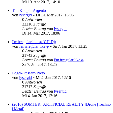
Mi 19. Apr 2017, 14:10
Tim Knopf - Argento
von
lysergid
»
Di 14. Mär 2017, 18:06
0
Antworten
22216
Zugriffe
Letzter Beitrag
von
lysergid
Di 14. Mär 2017, 18:06
I'm irregular like φ (CH Dj)
von
I'm irregular like φ
»
Sa 7. Jan 2017, 13:25
0
Antworten
21743
Zugriffe
Letzter Beitrag
von
I'm irregular like φ
Sa 7. Jan 2017, 13:25
Fögel- Pássaro Preto
von
lysergid
»
Mi 4. Jan 2017, 12:16
0
Antworten
21717
Zugriffe
Letzter Beitrag
von
lysergid
Mi 4. Jan 2017, 12:16
(2016) SOMTEK | ARTIFICIAL REALITY [Drone | Techno
| Metal]