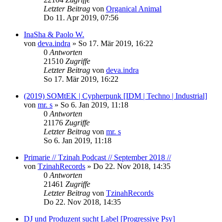
Letzter Beitrag
von
Organical Animal
Do 11. Apr 2019, 07:56
InaSha & Paolo W.
von
deva.indra
»
So 17. Mär 2019, 16:22
0
Antworten
21510
Zugriffe
Letzter Beitrag
von
deva.indra
So 17. Mär 2019, 16:22
(2019) SOMtEK | Cypherpunk [IDM | Techno | Industrial]
von
mr. s
»
So 6. Jan 2019, 11:18
0
Antworten
21176
Zugriffe
Letzter Beitrag
von
mr. s
So 6. Jan 2019, 11:18
Primarie // Tzinah Podcast // September 2018 //
von
TzinahRecords
»
Do 22. Nov 2018, 14:35
0
Antworten
21461
Zugriffe
Letzter Beitrag
von
TzinahRecords
Do 22. Nov 2018, 14:35
DJ und Produzent sucht Label [Progressive Psy]