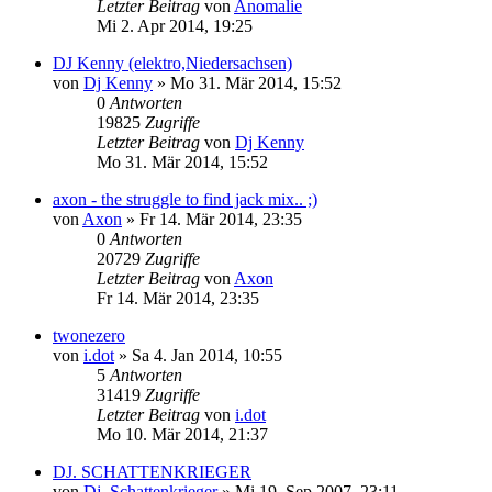
Letzter Beitrag
von
Anomalie
Mi 2. Apr 2014, 19:25
DJ Kenny (elektro,Niedersachsen)
von
Dj Kenny
»
Mo 31. Mär 2014, 15:52
0
Antworten
19825
Zugriffe
Letzter Beitrag
von
Dj Kenny
Mo 31. Mär 2014, 15:52
axon - the struggle to find jack mix.. ;)
von
Axon
»
Fr 14. Mär 2014, 23:35
0
Antworten
20729
Zugriffe
Letzter Beitrag
von
Axon
Fr 14. Mär 2014, 23:35
twonezero
von
i.dot
»
Sa 4. Jan 2014, 10:55
5
Antworten
31419
Zugriffe
Letzter Beitrag
von
i.dot
Mo 10. Mär 2014, 21:37
DJ. SCHATTENKRIEGER
von
Dj. Schattenkrieger
»
Mi 19. Sep 2007, 23:11