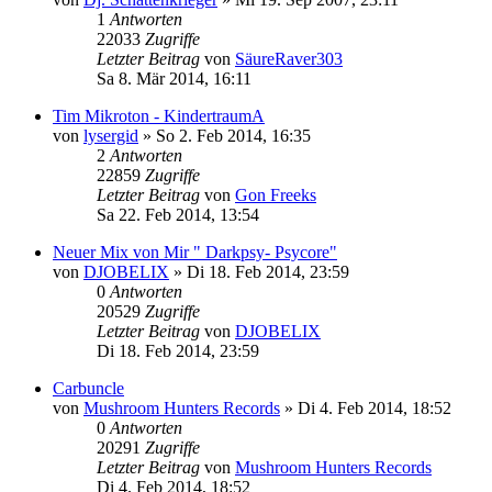
1
Antworten
22033
Zugriffe
Letzter Beitrag
von
SäureRaver303
Sa 8. Mär 2014, 16:11
Tim Mikroton - KindertraumA
von
lysergid
»
So 2. Feb 2014, 16:35
2
Antworten
22859
Zugriffe
Letzter Beitrag
von
Gon Freeks
Sa 22. Feb 2014, 13:54
Neuer Mix von Mir " Darkpsy- Psycore"
von
DJOBELIX
»
Di 18. Feb 2014, 23:59
0
Antworten
20529
Zugriffe
Letzter Beitrag
von
DJOBELIX
Di 18. Feb 2014, 23:59
Carbuncle
von
Mushroom Hunters Records
»
Di 4. Feb 2014, 18:52
0
Antworten
20291
Zugriffe
Letzter Beitrag
von
Mushroom Hunters Records
Di 4. Feb 2014, 18:52