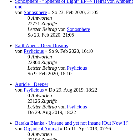
Sonosphere - "Spheres of Light" EP--> Heirat von Ambient
und
von
Sonosphere
»
So 23. Feb 2020, 21:05
0
Antworten
22771
Zugriffe
Letzter Beitrag
von
Sonosphere
So 23. Feb 2020, 21:05
EarthAlien - Deep Dreams
von
Psylicious
»
So 9. Feb 2020, 16:10
0
Antworten
22804
Zugriffe
Letzter Beitrag
von
Psylicious
So 9. Feb 2020, 16:10
Auricle - Deeper
von
Psylicious
»
Do 29. Aug 2019, 18:22
0
Antworten
23126
Zugriffe
Letzter Beitrag
von
Psylicious
Do 29. Aug 2019, 18:22
Baraka Blanka - Unsane and yet not Insane [Out Now!!!]
von
Organical Animal
»
Do 11. Apr 2019, 07:56
0
Antworten
22104
Zugriffe