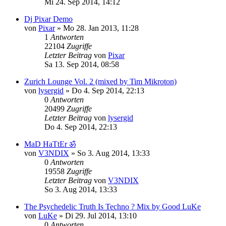
Mi 24. Sep 2014, 14:12
Dj Pixar Demo
von
Pixar
»
Mo 28. Jan 2013, 11:28
1
Antworten
22104
Zugriffe
Letzter Beitrag
von
Pixar
Sa 13. Sep 2014, 08:58
Zurich Lounge Vol. 2 (mixed by Tim Mikroton)
von
lysergid
»
Do 4. Sep 2014, 22:13
0
Antworten
20499
Zugriffe
Letzter Beitrag
von
lysergid
Do 4. Sep 2014, 22:13
MaD HaTtEr ॐ
von
V3NDIX
»
So 3. Aug 2014, 13:33
0
Antworten
19558
Zugriffe
Letzter Beitrag
von
V3NDIX
So 3. Aug 2014, 13:33
The Psychedelic Truth Is Techno ? Mix by Good LuKe
von
LuKe
»
Di 29. Jul 2014, 13:10
0
Antworten