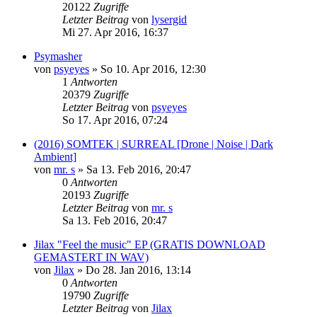
20122
Zugriffe
Letzter Beitrag
von
lysergid
Mi 27. Apr 2016, 16:37
Psymasher
von
psyeyes
»
So 10. Apr 2016, 12:30
1
Antworten
20379
Zugriffe
Letzter Beitrag
von
psyeyes
So 17. Apr 2016, 07:24
(2016) SOMTEK | SURREAL [Drone | Noise | Dark
Ambient]
von
mr. s
»
Sa 13. Feb 2016, 20:47
0
Antworten
20193
Zugriffe
Letzter Beitrag
von
mr. s
Sa 13. Feb 2016, 20:47
Jilax "Feel the music" EP (GRATIS DOWNLOAD
GEMASTERT IN WAV)
von
Jilax
»
Do 28. Jan 2016, 13:14
0
Antworten
19790
Zugriffe
Letzter Beitrag
von
Jilax