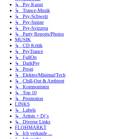
↳ Psy Kunst
↳ Trance-Musik
↳ Psy-Schweiz
↳ Psy-Suisse
↳ Psy-Svizzera
↳ Party Reports/Photos
MUSIK
↳ CD Kritik
↳ PsyTrance
↳ FullOn
↳ DarkPsy
↳ Progi
↳ Elektro/Minimal/Tech
↳ Chill-Out & Ambient
↳ Komponisten
↳ Top 10
↳ Promotion
LINKS
↳ Labels
↳ Artists + Dj´s
↳ Diverse Links
FLOHMARKT
↳ Ich verkaufe ...