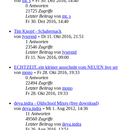
von
mr. s
»
Fr 30. Dez 2016, 14:40
0
Antworten
21725
Zugriffe
Letzter Beitrag
von
mr. s
Fr 30. Dez 2016, 14:40
Tim Knopf - Schabernack
von
lysergid
»
Di 11. Okt 2016, 21:51
1
Antworten
23546
Zugriffe
Letzter Beitrag
von
lysergid
Fr 11. Nov 2016, 09:00
ECHTZEIT..ein kleiner ausschnitt vom NEUEN live set
von
mono
»
Fr 28. Okt 2016, 19:33
0
Antworten
22494
Zugriffe
Letzter Beitrag
von
mono
Fr 28. Okt 2016, 19:33
deva.indra - Oldschool Mixes (free download)
von
deva.indra
»
Mi 1. Aug 2012, 14:36
11
Antworten
49560
Zugriffe
Letzter Beitrag
von
deva.indra
Fr 26. Aug 2016, 13:51