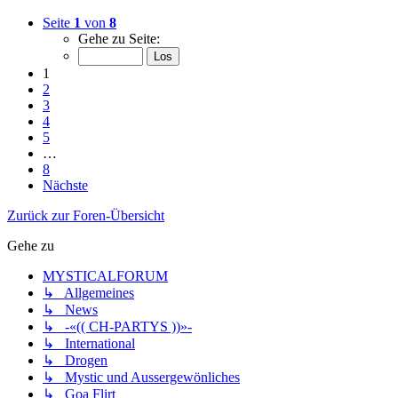
Seite
1
von
8
Gehe zu Seite:
1
2
3
4
5
…
8
Nächste
Zurück zur Foren-Übersicht
Gehe zu
MYSTICALFORUM
↳ Allgemeines
↳ News
↳ -«(( CH-PARTYS ))»-
↳ International
↳ Drogen
↳ Mystic und Aussergewönliches
↳ Goa Flirt