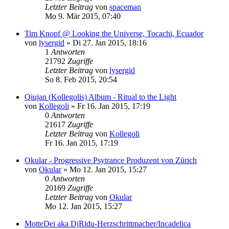
Letzter Beitrag
von
spaceman
Mo 9. Mär 2015, 07:40
Tim Knopf @ Looking the Universe, Tocachi, Ecuador
von
lysergid
»
Di 27. Jan 2015, 18:16
1
Antworten
21792
Zugriffe
Letzter Beitrag
von
lysergid
So 8. Feb 2015, 20:54
Qiujan (Kollegolis) Album - Ritual to the Light
von
Kollegoli
»
Fr 16. Jan 2015, 17:19
0
Antworten
21617
Zugriffe
Letzter Beitrag
von
Kollegoli
Fr 16. Jan 2015, 17:19
Okular - Progressive Psytrance Produzent von Zürich
von
Okular
»
Mo 12. Jan 2015, 15:27
0
Antworten
20169
Zugriffe
Letzter Beitrag
von
Okular
Mo 12. Jan 2015, 15:27
MotteDei aka DjRidu-Herzschrittmacher/Incadelica