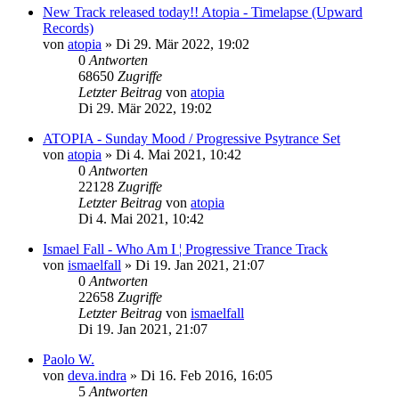
New Track released today!! Atopia - Timelapse (Upward
Records)
von
atopia
»
Di 29. Mär 2022, 19:02
0
Antworten
68650
Zugriffe
Letzter Beitrag
von
atopia
Di 29. Mär 2022, 19:02
ATOPIA - Sunday Mood / Progressive Psytrance Set
von
atopia
»
Di 4. Mai 2021, 10:42
0
Antworten
22128
Zugriffe
Letzter Beitrag
von
atopia
Di 4. Mai 2021, 10:42
Ismael Fall - Who Am I ¦ Progressive Trance Track
von
ismaelfall
»
Di 19. Jan 2021, 21:07
0
Antworten
22658
Zugriffe
Letzter Beitrag
von
ismaelfall
Di 19. Jan 2021, 21:07
Paolo W.
von
deva.indra
»
Di 16. Feb 2016, 16:05
5
Antworten