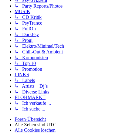
↳ Psy-Svizzera
↳ Party Reports/Photos
MUSIK
↳ CD Kritik
↳ PsyTrance
↳ FullOn
↳ DarkPsy
↳ Progi
↳ Elektro/Minimal/Tech
↳ Chill-Out & Ambient
↳ Komponisten
↳ Top 10
↳ Promotion
LINKS
↳ Labels
↳ Artists + Dj´s
↳ Diverse Links
FLOHMARKT
↳ Ich verkaufe ...
↳ Ich suche ...
Foren-Übersicht
Alle Zeiten sind
UTC
Alle Cookies löschen