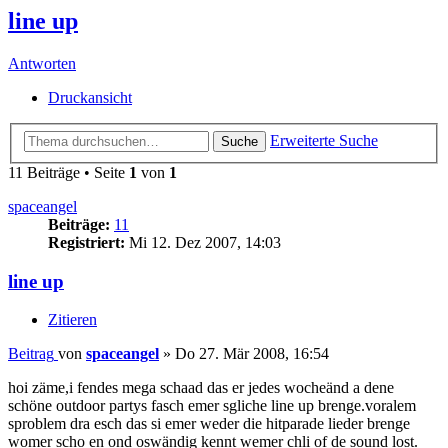
line up
Antworten
Druckansicht
Erweiterte Suche
Suche
11 Beiträge • Seite
1
von
1
spaceangel
Beiträge:
11
Registriert:
Mi 12. Dez 2007, 14:03
line up
Zitieren
Beitrag
von
spaceangel
»
Do 27. Mär 2008, 16:54
hoi zäme,i fendes mega schaad das er jedes wocheänd a dene
schöne outdoor partys fasch emer sgliche line up brenge.voralem
sproblem dra esch das si emer weder die hitparade lieder brenge
womer scho en ond oswändig kennt wemer chli of de sound lost.