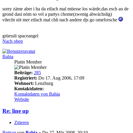
sorry zäme aber i ha da eifach mal müesse los wärde,das esch au de
grond dasi nöm so vel a partys chome(zwenig abwächslig)
vilecht söt mer eifach mal chli nach andere djs go omeforsche
grüessli spaceangel
Nach oben
Bahia
Platin Member
Beiträge:
285
Registriert:
Do 17. Aug 2006, 17:09
Wohnort:
Lenzburg
Kontaktdaten:
Kontaktdaten von Bahia
Website
Re: line up
Zitieren
Beitrag
von
Bahia
»
Do 27. Mär 2008, 20:10