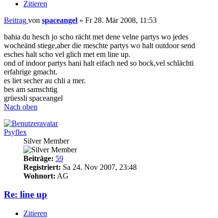
Zitieren
Beitrag
von
spaceangel
»
Fr 28. Mär 2008, 11:53
bahia du hesch jo scho rächt met dene velne partys wo jedes
wocheänd stiege,aber die meschte partys wo halt outdoor send
esches halt scho vel glich met em line up.
ond of indoor partys hani halt eifach ned so bock,vel schlächti
erfahrige gmacht.
es liet secher au chli a mer.
bes am samschtig
grüessli spaceangel
Nach oben
Psyflex
Silver Member
Beiträge:
59
Registriert:
Sa 24. Nov 2007, 23:48
Wohnort:
AG
Re: line up
Zitieren