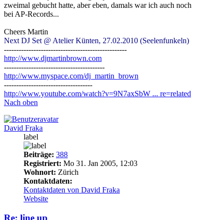
zweimal gebucht hatte, aber eben, damals war ich auch noch
bei AP-Records...
Cheers Martin
Next DJ Set @ Atelier Künten, 27.02.2010 (Seelenfunkeln)
--------------------------------------------------
http://www.djmartinbrown.com
-----------------------------------------
http://www.myspace.com/dj_martin_brown
------------------------------------
http://www.youtube.com/watch?v=9N7axSbW ... re=related
Nach oben
David Fraka
label
Beiträge:
388
Registriert:
Mo 31. Jan 2005, 12:03
Wohnort:
Zürich
Kontaktdaten:
Kontaktdaten von David Fraka
Website
Re: line up