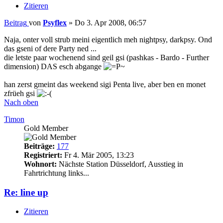
Zitieren
Beitrag
von
Psyflex
»
Do 3. Apr 2008, 06:57
Naja, onter voll strub meini eigentlich meh nightpsy, darkpsy. Ond
das gseni of dere Party ned ...
die letste paar wochenend sind geil gsi (pashkas - Bardo - Further
dimension) DAS esch abgange
han zerst gmeint das weekend sigi Penta live, aber ben en monet
zfrüeh gsi
Nach oben
Timon
Gold Member
Beiträge:
177
Registriert:
Fr 4. Mär 2005, 13:23
Wohnort:
Nächste Station Düsseldorf, Ausstieg in
Fahrtrichtung links...
Re: line up
Zitieren