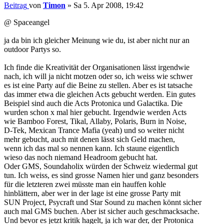
Beitrag
von
Timon
»
Sa 5. Apr 2008, 19:42
@ Spaceangel
ja da bin ich gleicher Meinung wie du, ist aber nicht nur an
outdoor Partys so.
Ich finde die Kreativität der Organisationen lässt irgendwie
nach, ich will ja nicht motzen oder so, ich weiss wie schwer
es ist eine Party auf die Beine zu stellen. Aber es ist tatsache
das immer etwa die gleichen Acts gebucht werden. Ein gutes
Beispiel sind auch die Acts Protonica und Galactika. Die
wurden schon x mal hier gebucht. Irgendwie werden Acts
wie Bamboo Forest, Tikal, Allaby, Polaris, Burn in Noise,
D-Tek, Mexican Trance Mafia (yeah) und so weiter nicht
mehr gebucht, auch mit denen lässt sich Geld machen,
wenn ich das mal so nennen kann. Ich staune eigentlich
wieso das noch niemand Headroom gebucht hat.
Oder GMS, Soundaholix würden der Schweiz wiedermal gut
tun. Ich weiss, es sind grosse Namen hier und ganz besonders
für die letzteren zwei müsste man ein hauffen kohle
hinblättern, aber wer in der lage ist eine grosse Party mit
SUN Project, Psycraft und Star Sound zu machen könnt sicher
auch mal GMS buchen. Aber ist sicher auch geschmacksache.
Und bevor es jetzt kritik hagelt, ja ich war der, der Protonica