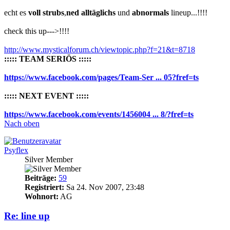
echt es
voll strubs
,
ned alltäglichs
und
abnormals
lineup...!!!!
check this up--->!!!!
http://www.mysticalforum.ch/viewtopic.php?f=21&t=8718
::::: TEAM SERIÖS :::::
https://www.facebook.com/pages/Team-Ser ... 05?fref=ts
::::: NEXT EVENT :::::
https://www.facebook.com/events/1456004 ... 8/?fref=ts
Nach oben
Psyflex
Silver Member
Beiträge:
59
Registriert:
Sa 24. Nov 2007, 23:48
Wohnort:
AG
Re: line up