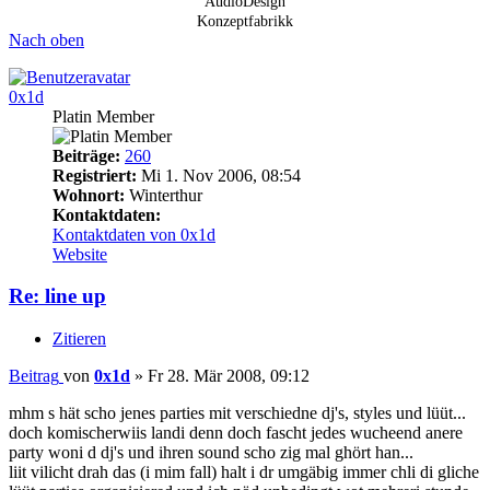
AudioDesign
Konzeptfabrikk
Nach oben
0x1d
Platin Member
Beiträge:
260
Registriert:
Mi 1. Nov 2006, 08:54
Wohnort:
Winterthur
Kontaktdaten:
Kontaktdaten von 0x1d
Website
Re: line up
Zitieren
Beitrag
von
0x1d
»
Fr 28. Mär 2008, 09:12
mhm s hät scho jenes parties mit verschiedne dj's, styles und lüüt...
doch komischerwiis landi denn doch fascht jedes wucheend anere
party woni d dj's und ihren sound scho zig mal ghört han...
liit vilicht drah das (i mim fall) halt i dr umgäbig immer chli di gliche