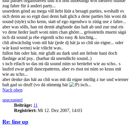
lüüt parties organisiered und ich nöd unbedingt wot mehreri stunde
zug fahre für ä anderi party...
usserdem gönd au mega vill liebi lüüt a besagti parties, weshalb es
sich denn au so ergit dasi denn halt glich a dene parties bin woni dä
sound (style) scho kenn, statt uf ego irgendwo is züüg use z fahre...
aber was sölls, han mi demit abgfunde das halt ab und zue mal eis
vo dene lieder lauft woni nüm chan ghöre... grössteteils mueni sägä
isch dä sound ja ebe eigentli scho easy & luschtig...
chli abwächslig vom stil här (jede dj hät ja so chli sin eigne... oder
wär kuul wenn) wär vilicht was..
fullon hin oder här, mir gfallt au dark und am liebste hani doch
flashige acid psy.. (harhar dä unendlichi sound..)
s isch eifach so das mi dä sound nüm so berüehrt wie au scho.. s
laufed zwar geili dancepatterns, aber es risst mi nüm so krass mit
wie au scho...
aber denke das hät au chli was mit dä eigne istellig z tue und wiemer
halt gad so druff (vo dä stimmig här
) isch...
Nach oben
spaceangel
Beiträge:
11
Registriert:
Mi 12. Dez 2007, 14:03
Re: line up