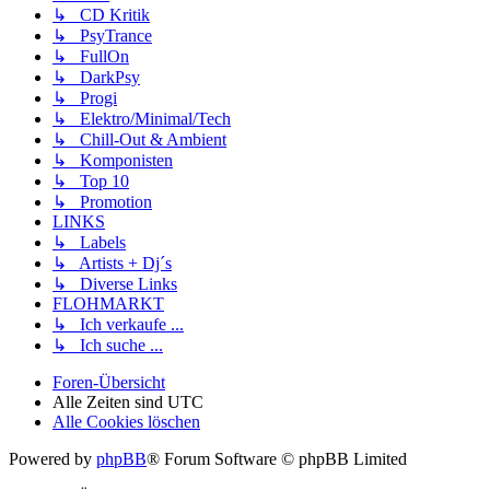
↳ CD Kritik
↳ PsyTrance
↳ FullOn
↳ DarkPsy
↳ Progi
↳ Elektro/Minimal/Tech
↳ Chill-Out & Ambient
↳ Komponisten
↳ Top 10
↳ Promotion
LINKS
↳ Labels
↳ Artists + Dj´s
↳ Diverse Links
FLOHMARKT
↳ Ich verkaufe ...
↳ Ich suche ...
Foren-Übersicht
Alle Zeiten sind
UTC
Alle Cookies löschen
Powered by
phpBB
® Forum Software © phpBB Limited