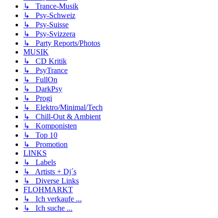
↳ Trance-Musik
↳ Psy-Schweiz
↳ Psy-Suisse
↳ Psy-Svizzera
↳ Party Reports/Photos
MUSIK
↳ CD Kritik
↳ PsyTrance
↳ FullOn
↳ DarkPsy
↳ Progi
↳ Elektro/Minimal/Tech
↳ Chill-Out & Ambient
↳ Komponisten
↳ Top 10
↳ Promotion
LINKS
↳ Labels
↳ Artists + Dj´s
↳ Diverse Links
FLOHMARKT
↳ Ich verkaufe ...
↳ Ich suche ...