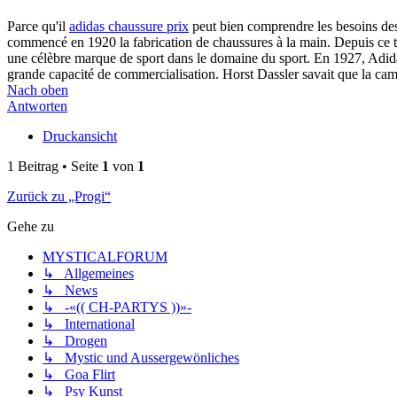
Parce qu'il
adidas chaussure prix
peut bien comprendre les besoins des a
commencé en 1920 la fabrication de chaussures à la main. Depuis ce t
une célèbre marque de sport dans le domaine du sport. En 1927, Adidas
grande capacité de commercialisation. Horst Dassler savait que la ca
Nach oben
Antworten
Druckansicht
1 Beitrag • Seite
1
von
1
Zurück zu „Progi“
Gehe zu
MYSTICALFORUM
↳ Allgemeines
↳ News
↳ -«(( CH-PARTYS ))»-
↳ International
↳ Drogen
↳ Mystic und Aussergewönliches
↳ Goa Flirt
↳ Psy Kunst