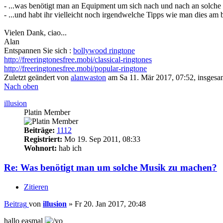
- ...was benötigt man an Equipment um sich nach und nach an solche K
- ...und habt ihr vielleicht noch irgendwelche Tipps wie man dies am
Vielen Dank, ciao...
Alan
Entspannen Sie sich :
bollywood ringtone
http://freeringtonesfree.mobi/classical-ringtones
http://freeringtonesfree.mobi/popular-ringtone
Zuletzt geändert von
alanwaston
am Sa 11. Mär 2017, 07:52, insgesam
Nach oben
illusion
Platin Member
Beiträge:
1112
Registriert:
Mo 19. Sep 2011, 08:33
Wohnort:
hab ich
Re: Was benötigt man um solche Musik zu machen?
Zitieren
Beitrag
von
illusion
»
Fr 20. Jan 2017, 20:48
hallo easmal