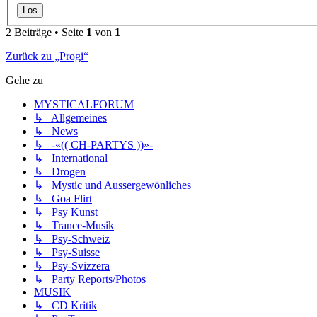
2 Beiträge • Seite
1
von
1
Zurück zu „Progi“
Gehe zu
MYSTICALFORUM
↳ Allgemeines
↳ News
↳ -«(( CH-PARTYS ))»-
↳ International
↳ Drogen
↳ Mystic und Aussergewönliches
↳ Goa Flirt
↳ Psy Kunst
↳ Trance-Musik
↳ Psy-Schweiz
↳ Psy-Suisse
↳ Psy-Svizzera
↳ Party Reports/Photos
MUSIK
↳ CD Kritik