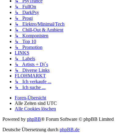
↳ PsyTrance
↳ FullOn
↳ DarkPsy
↳ Progi
↳ Elektro/Minimal/Tech
↳ Chill-Out & Ambient
↳ Komponisten
↳ Top 10
↳ Promotion
LINKS
↳ Labels
↳ Artists + Dj´s
↳ Diverse Links
FLOHMARKT
↳ Ich verkaufe ...
↳ Ich suche ...
Foren-Übersicht
Alle Zeiten sind
UTC
Alle Cookies löschen
Powered by
phpBB
® Forum Software © phpBB Limited
Deutsche Übersetzung durch
phpBB.de