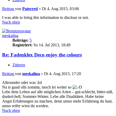
Beitrag
von
Paterred
»
Di 4. Aug 2015, 03:06
I was able to bring this information to disclose or not.
Nach oben
meskalina
Beiträge:
5
Registriert:
So 14. Jul 2013, 18:49
Re: Fadenklex Deco enjoy the colours
Zitieren
Beitrag
von
meskalina
»
Di 4. Aug 2015, 17:20
Allrounder oder was :lol
Na is guad olls zommn, moch lei weiter so
Lebe dein Leben auf alle möglichen Arten – gut-schlecht, bitter-süß,
dunkel-hell, Sommer-Winter. Lebe alle Dualitäten. Habe keine
Angst Erfahrungen zu machen, denn umso mehr Erfahrung du hast,
umso reifer wirst du werden.
Nach oben