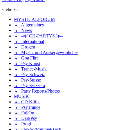
Gehe zu
MYSTICALFORUM
↳ Allgemeines
↳ News
↳ -«(( CH-PARTYS ))»-
↳ International
↳ Drogen
↳ Mystic und Aussergewönliches
↳ Goa Flirt
↳ Psy Kunst
↳ Trance-Musik
↳ Psy-Schweiz
↳ Psy-Suisse
↳ Psy-Svizzera
↳ Party Reports/Photos
MUSIK
↳ CD Kritik
↳ PsyTrance
↳ FullOn
↳ DarkPsy
↳ Progi
↳ Elektro/Minimal/Tech