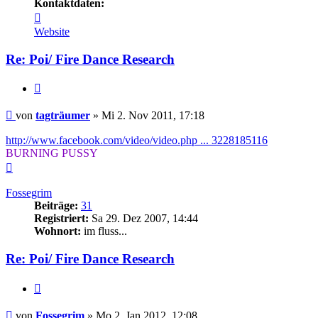
Kontaktdaten:
Kontaktdaten
von
Website
tagträumer
Re: Poi/ Fire Dance Research
Zitieren
Beitrag
von
tagträumer
»
Mi 2. Nov 2011, 17:18
http://www.facebook.com/video/video.php ... 3228185116
BURNING PUSSY
Nach
oben
Fossegrim
Beiträge:
31
Registriert:
Sa 29. Dez 2007, 14:44
Wohnort:
im fluss...
Re: Poi/ Fire Dance Research
Zitieren
Beitrag
von
Fossegrim
»
Mo 2. Jan 2012, 12:08