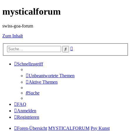
mysticalforum
swiss-goa-forum
Zum Inhalt
Erweiterte
Suche
Suche
Schnellzugriff
Unbeantwortete Themen
Aktive Themen
Suche
FAQ
Anmelden
Registrieren
Foren-Übersicht
MYSTICALFORUM
Psy Kunst