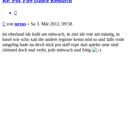
Re: Poi/ Fire Dance Research
Zitieren
Beitrag
von
nexus
»
Sa 3. Mär 2012, 09:58
im oberland ide kulti am mitwuch, in züri ide rote am mäntig, in
basel wie scho xait die andere regione kenni nöd so und falls vode
umgebig bade na devil stick poi staff rope dart spieler ume sind
chömed doch mal verbi, jede mitwuch und fritig