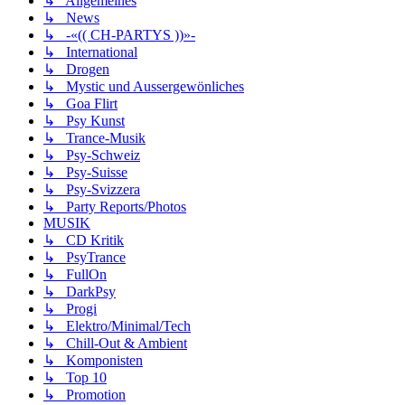
↳ Allgemeines
↳ News
↳ -«(( CH-PARTYS ))»-
↳ International
↳ Drogen
↳ Mystic und Aussergewönliches
↳ Goa Flirt
↳ Psy Kunst
↳ Trance-Musik
↳ Psy-Schweiz
↳ Psy-Suisse
↳ Psy-Svizzera
↳ Party Reports/Photos
MUSIK
↳ CD Kritik
↳ PsyTrance
↳ FullOn
↳ DarkPsy
↳ Progi
↳ Elektro/Minimal/Tech
↳ Chill-Out & Ambient
↳ Komponisten
↳ Top 10
↳ Promotion