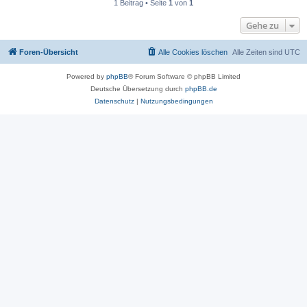
1 Beitrag • Seite
1
von
1
Gehe zu
Foren-Übersicht
Alle Cookies löschen
Alle Zeiten sind
UTC
Powered by
phpBB
® Forum Software © phpBB Limited
Deutsche Übersetzung durch
phpBB.de
Datenschutz
|
Nutzungsbedingungen