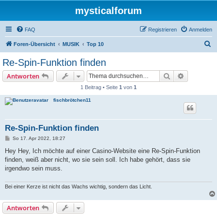
mysticalforum
FAQ
Registrieren
Anmelden
S
Foren-Übersicht
MUSIK
Top 10
u
Re-Spin-Funktion finden
c
Suche
Erweiterte
Antworten
h
1 Beitrag • Seite
1
von
1
e
fischbrötchen11
Re-Spin-Funktion finden
B
So 17. Apr 2022, 18:27
e
i
Hey Hey, Ich möchte auf einer Casino-Website eine Re-Spin-Funktion
t
finden, weiß aber nicht, wo sie sein soll. Ich habe gehört, dass sie
r
a
irgendwo sein muss.
g
Bei einer Kerze ist nicht das Wachs wichtig, sondern das Licht.
Antworten