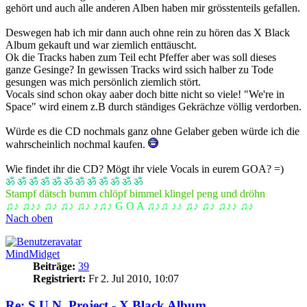
gehört und auch alle anderen Alben haben mir grösstenteils gefallen.
Deswegen hab ich mir dann auch ohne rein zu hören das X Black
Album gekauft und war ziemlich enttäuscht.
Ok die Tracks haben zum Teil echt Pfeffer aber was soll dieses
ganze Gesinge? In gewissen Tracks wird ssich halber zu Tode
gesungen was mich persönlich ziemlich stört.
Vocals sind schon okay aaber doch bitte nicht so viele! "We're in
Space" wird einem z.B durch ständiges Gekrächze völlig verdorben.
Würde es die CD nochmals ganz ohne Gelaber geben würde ich die
wahrscheinlich nochmal kaufen.
Wie findet ihr die CD? Mögt ihr viele Vocals in eurem GOA? =)
ॐ ॐ ॐ ॐ ॐ ॐ ॐ ॐ ॐ ॐ ॐ ॐ
Stampf dätsch bumm chlöpf bimmel klingel peng und dröhn
♫♪ ♫♪♪ ♫♪ ♫♪ ♫♪ ♪♫♪ G O A ♫♪♫ ♪♪ ♫♪ ♫♪ ♫♪♪ ♫♪
Nach oben
MindMidget
Beiträge:
39
Registriert:
Fr 2. Jul 2010, 10:07
Re: S.U.N. Project - X Black Album