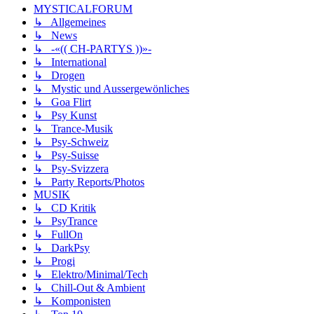
MYSTICALFORUM
↳ Allgemeines
↳ News
↳ -«(( CH-PARTYS ))»-
↳ International
↳ Drogen
↳ Mystic und Aussergewönliches
↳ Goa Flirt
↳ Psy Kunst
↳ Trance-Musik
↳ Psy-Schweiz
↳ Psy-Suisse
↳ Psy-Svizzera
↳ Party Reports/Photos
MUSIK
↳ CD Kritik
↳ PsyTrance
↳ FullOn
↳ DarkPsy
↳ Progi
↳ Elektro/Minimal/Tech
↳ Chill-Out & Ambient
↳ Komponisten