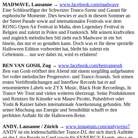
MADWAVE, Lausanne
→
www.facebook.com/madwave
Eine Schlüsselfigur der Schweizer Trance-Szene und Garant für
euphorische Momente. Dies bewies er auch in diesem Sommer an
der Street Parade sowie auf internationalen Festivals wie dem
RONG Open Air Festival in Malta, dem Legendary Festival in
Belgien und zuletzt in Polen und Frankreich. Mit seinem kraftvollen
und zugleich melodischen Stil zieht euch Madwave in ein Set
hinein, das nur er so gestalten kann. Doch was er für diese spezielle
Halloween Edition vorbereitet hat, bleibt bis zuletzt ein
Geheimnis… nur wer dabei ist, wird es erfahren!
BEN VAN GOSH, Zug
→
www.facebook.com/benvangosh
Ben van Gosh eröffnet den Abend mit einem sorgfältig aufgebauten
Set voller melodischer Progressive- und Trance-Sounds. Seit seinen
ersten Veröffentlichungen auf Interflow Records hat er auf
renommierten Labels wie ZYX Music, Black Hole Recordings, In
Trance We Trust und vielen weiteren überzeugt. Seine Produktionen
und Remixes für Künstler wie Mauro Picotto, Pulsedriver oder
Yoshi & Razner haben internationale Anerkennung gefunden. Mit
seiner Mischung aus Energie und Sensibilität schafft er den
perfekten Auftakt für die Halloween-Reise.
ANDY, Lausanne / Zürich
→
www.instagram.com/andyweiss7
ANDY ist ein leidenschaftlicher Trance-DJ, der sich durch Auftritte
an der Lake Parade in Genf sowie für SYNERGY Events, etwa an