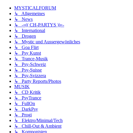
MYSTICALFORUM
↳ Allgemeines
↳ News
↳ -«(( CH-PARTYS ))»-
↳ International
↳ Drogen
↳ Mystic und Aussergewönliches
↳ Goa Flirt
↳ Psy Kunst
↳ Trance-Musik
↳ Psy-Schweiz
↳ Psy-Suisse
↳ Psy-Svizzera
↳ Party Reports/Photos
MUSIK
↳ CD Kritik
↳ PsyTrance
↳ FullOn
↳ DarkPsy
↳ Progi
↳ Elektro/Minimal/Tech
↳ Chill-Out & Ambient
↳ Komponisten