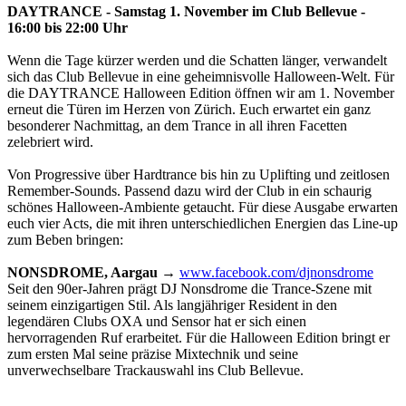
DAYTRANCE - Samstag 1. November im Club Bellevue -
16:00 bis 22:00 Uhr
Wenn die Tage kürzer werden und die Schatten länger, verwandelt
sich das Club Bellevue in eine geheimnisvolle Halloween-Welt. Für
die DAYTRANCE Halloween Edition öffnen wir am 1. November
erneut die Türen im Herzen von Zürich. Euch erwartet ein ganz
besonderer Nachmittag, an dem Trance in all ihren Facetten
zelebriert wird.
Von Progressive über Hardtrance bis hin zu Uplifting und zeitlosen
Remember-Sounds. Passend dazu wird der Club in ein schaurig
schönes Halloween-Ambiente getaucht. Für diese Ausgabe erwarten
euch vier Acts, die mit ihren unterschiedlichen Energien das Line-up
zum Beben bringen:
NONSDROME, Aargau
→
www.facebook.com/djnonsdrome
Seit den 90er-Jahren prägt DJ Nonsdrome die Trance-Szene mit
seinem einzigartigen Stil. Als langjähriger Resident in den
legendären Clubs OXA und Sensor hat er sich einen
hervorragenden Ruf erarbeitet. Für die Halloween Edition bringt er
zum ersten Mal seine präzise Mixtechnik und seine
unverwechselbare Trackauswahl ins Club Bellevue.