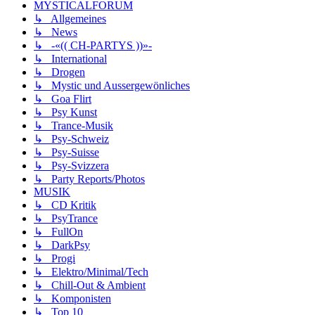
MYSTICALFORUM
↳ Allgemeines
↳ News
↳ -«(( CH-PARTYS ))»-
↳ International
↳ Drogen
↳ Mystic und Aussergewönliches
↳ Goa Flirt
↳ Psy Kunst
↳ Trance-Musik
↳ Psy-Schweiz
↳ Psy-Suisse
↳ Psy-Svizzera
↳ Party Reports/Photos
MUSIK
↳ CD Kritik
↳ PsyTrance
↳ FullOn
↳ DarkPsy
↳ Progi
↳ Elektro/Minimal/Tech
↳ Chill-Out & Ambient
↳ Komponisten
↳ Top 10