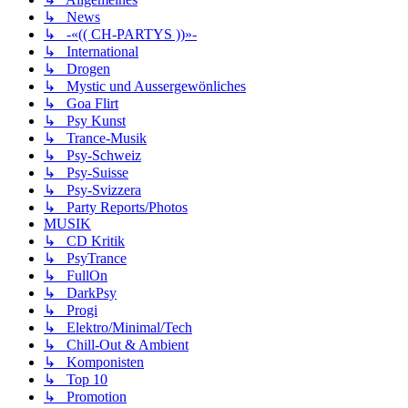
↳ News
↳ -«(( CH-PARTYS ))»-
↳ International
↳ Drogen
↳ Mystic und Aussergewönliches
↳ Goa Flirt
↳ Psy Kunst
↳ Trance-Musik
↳ Psy-Schweiz
↳ Psy-Suisse
↳ Psy-Svizzera
↳ Party Reports/Photos
MUSIK
↳ CD Kritik
↳ PsyTrance
↳ FullOn
↳ DarkPsy
↳ Progi
↳ Elektro/Minimal/Tech
↳ Chill-Out & Ambient
↳ Komponisten
↳ Top 10
↳ Promotion