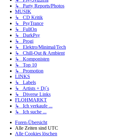
↳ Party Reports/Photos
MUSIK
↳ CD Kritik
↳ PsyTrance
↳ FullOn
↳ DarkPsy
↳ Progi
↳ Elektro/Minimal/Tech
↳ Chill-Out & Ambient
↳ Komponisten
↳ Top 10
↳ Promotion
LINKS
↳ Labels
↳ Artists + Dj´s
↳ Diverse Links
FLOHMARKT
↳ Ich verkaufe ...
↳ Ich suche ...
Foren-Übersicht
Alle Zeiten sind
UTC
Alle Cookies löschen