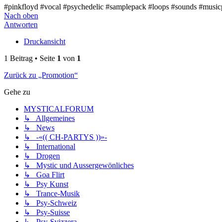
#pinkfloyd #vocal #psychedelic #samplepack #loops #sounds #music
Nach oben
Antworten
Druckansicht
1 Beitrag • Seite
1
von
1
Zurück zu „Promotion“
Gehe zu
MYSTICALFORUM
↳ Allgemeines
↳ News
↳ -«(( CH-PARTYS ))»-
↳ International
↳ Drogen
↳ Mystic und Aussergewönliches
↳ Goa Flirt
↳ Psy Kunst
↳ Trance-Musik
↳ Psy-Schweiz
↳ Psy-Suisse
↳ Psy-Svizzera