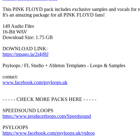
This PINK FLOYD pack includes exclusive samples and vocals for r
It's an amazing package for all PINK FLOYD fans!
149 Audio Files
16-Bit WAV
Download Size: 1.75 GB
DOWNLOAD LINK:
https://mpago.la/2i4jf8J
Psyloops / FL Studio + Ableton Templates - Loops & Samples
contact:
www.facebook.com/psyloops.uk
- - - - - CHECK MORE PACKS HERE - - - - -
SPEEDSOUND LOOPS
https://www.producerloops.com/Speedsound
PSYLOOPS
https://www.facebook.com/psyloops.uk/videos