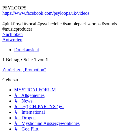
PSYLOOPS
https://www.facebook.com/psyloops.uk/videos
#pinkfloyd #vocal #psychedelic #samplepack #loops #sounds
#musicproducer
Nach oben
Antworten
Druckansicht
1 Beitrag • Seite
1
von
1
Zurück zu „Promotion“
Gehe zu
MYSTICALFORUM
↳ Allgemeines
↳ News
↳ -«(( CH-PARTYS ))»-
↳ International
↳ Drogen
↳ Mystic und Aussergewönliches
↳ Goa Flirt