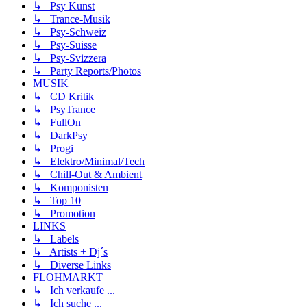
↳ Psy Kunst
↳ Trance-Musik
↳ Psy-Schweiz
↳ Psy-Suisse
↳ Psy-Svizzera
↳ Party Reports/Photos
MUSIK
↳ CD Kritik
↳ PsyTrance
↳ FullOn
↳ DarkPsy
↳ Progi
↳ Elektro/Minimal/Tech
↳ Chill-Out & Ambient
↳ Komponisten
↳ Top 10
↳ Promotion
LINKS
↳ Labels
↳ Artists + Dj´s
↳ Diverse Links
FLOHMARKT
↳ Ich verkaufe ...
↳ Ich suche ...