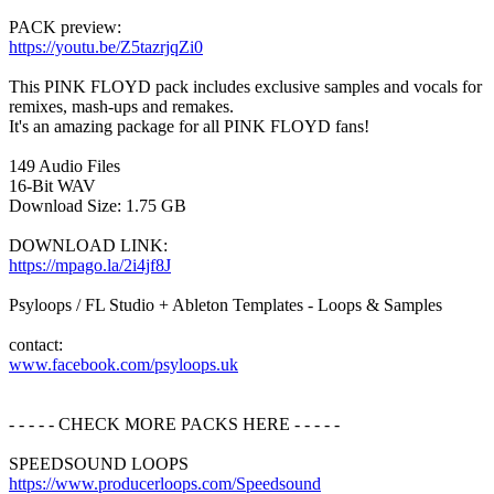
PACK preview:
https://youtu.be/Z5tazrjqZi0
This PINK FLOYD pack includes exclusive samples and vocals for
remixes, mash-ups and remakes.
It's an amazing package for all PINK FLOYD fans!
149 Audio Files
16-Bit WAV
Download Size: 1.75 GB
DOWNLOAD LINK:
https://mpago.la/2i4jf8J
Psyloops / FL Studio + Ableton Templates - Loops & Samples
contact:
www.facebook.com/psyloops.uk
- - - - - CHECK MORE PACKS HERE - - - - -
SPEEDSOUND LOOPS
https://www.producerloops.com/Speedsound