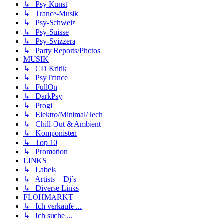
↳ Psy Kunst
↳ Trance-Musik
↳ Psy-Schweiz
↳ Psy-Suisse
↳ Psy-Svizzera
↳ Party Reports/Photos
MUSIK
↳ CD Kritik
↳ PsyTrance
↳ FullOn
↳ DarkPsy
↳ Progi
↳ Elektro/Minimal/Tech
↳ Chill-Out & Ambient
↳ Komponisten
↳ Top 10
↳ Promotion
LINKS
↳ Labels
↳ Artists + Dj´s
↳ Diverse Links
FLOHMARKT
↳ Ich verkaufe ...
↳ Ich suche ...