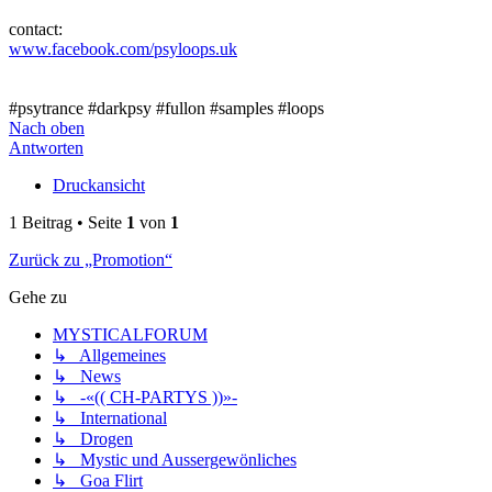
contact:
www.facebook.com/psyloops.uk
#psytrance #darkpsy #fullon #samples #loops
Nach oben
Antworten
Druckansicht
1 Beitrag • Seite
1
von
1
Zurück zu „Promotion“
Gehe zu
MYSTICALFORUM
↳ Allgemeines
↳ News
↳ -«(( CH-PARTYS ))»-
↳ International
↳ Drogen
↳ Mystic und Aussergewönliches
↳ Goa Flirt