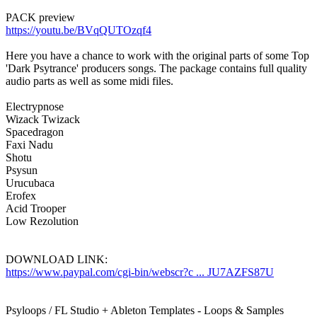
PACK preview
https://youtu.be/BVqQUTOzqf4
Here you have a chance to work with the original parts of some Top
'Dark Psytrance' producers songs. The package contains full quality
audio parts as well as some midi files.
Electrypnose
Wizack Twizack
Spacedragon
Faxi Nadu
Shotu
Psysun
Urucubaca
Erofex
Acid Trooper
Low Rezolution
DOWNLOAD LINK:
https://www.paypal.com/cgi-bin/webscr?c ... JU7AZFS87U
Psyloops / FL Studio + Ableton Templates - Loops & Samples