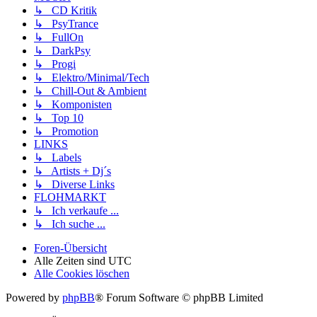
↳ CD Kritik
↳ PsyTrance
↳ FullOn
↳ DarkPsy
↳ Progi
↳ Elektro/Minimal/Tech
↳ Chill-Out & Ambient
↳ Komponisten
↳ Top 10
↳ Promotion
LINKS
↳ Labels
↳ Artists + Dj´s
↳ Diverse Links
FLOHMARKT
↳ Ich verkaufe ...
↳ Ich suche ...
Foren-Übersicht
Alle Zeiten sind
UTC
Alle Cookies löschen
Powered by
phpBB
® Forum Software © phpBB Limited