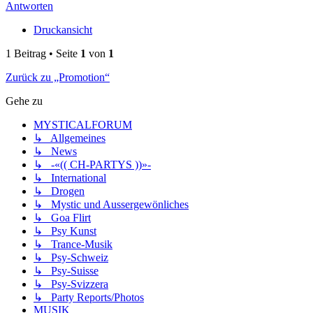
Antworten
Druckansicht
1 Beitrag • Seite
1
von
1
Zurück zu „Promotion“
Gehe zu
MYSTICALFORUM
↳ Allgemeines
↳ News
↳ -«(( CH-PARTYS ))»-
↳ International
↳ Drogen
↳ Mystic und Aussergewönliches
↳ Goa Flirt
↳ Psy Kunst
↳ Trance-Musik
↳ Psy-Schweiz
↳ Psy-Suisse
↳ Psy-Svizzera
↳ Party Reports/Photos
MUSIK