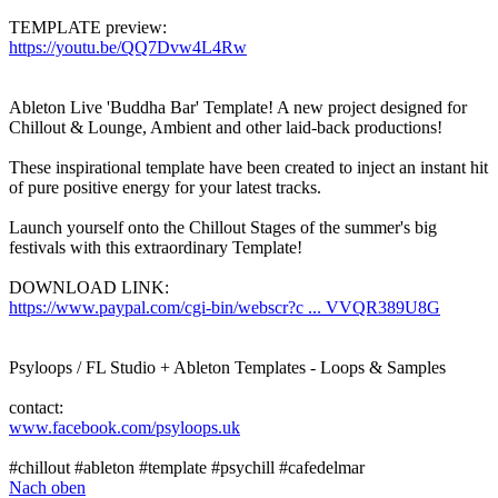
TEMPLATE preview:
https://youtu.be/QQ7Dvw4L4Rw
Ableton Live 'Buddha Bar' Template! A new project designed for
Chillout & Lounge, Ambient and other laid-back productions!
These inspirational template have been created to inject an instant hit
of pure positive energy for your latest tracks.
Launch yourself onto the Chillout Stages of the summer's big
festivals with this extraordinary Template!
DOWNLOAD LINK:
https://www.paypal.com/cgi-bin/webscr?c ... VVQR389U8G
Psyloops / FL Studio + Ableton Templates - Loops & Samples
contact:
www.facebook.com/psyloops.uk
#chillout #ableton #template #psychill #cafedelmar
Nach oben