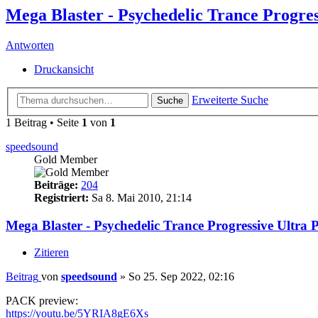
Mega Blaster - Psychedelic Trance Progres
Antworten
Druckansicht
Erweiterte Suche
Suche
1 Beitrag • Seite
1
von
1
speedsound
Gold Member
Beiträge:
204
Registriert:
Sa 8. Mai 2010, 21:14
Mega Blaster - Psychedelic Trance Progressive Ultra 
Zitieren
Beitrag
von
speedsound
»
So 25. Sep 2022, 02:16
PACK preview:
https://youtu.be/5YRIA8gE6Xs