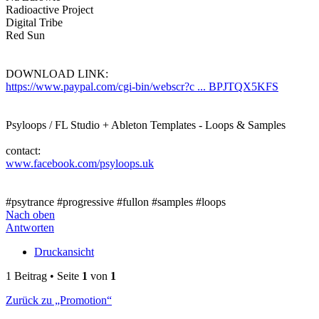
Radioactive Project
Digital Tribe
Red Sun
DOWNLOAD LINK:
https://www.paypal.com/cgi-bin/webscr?c ... BPJTQX5KFS
Psyloops / FL Studio + Ableton Templates - Loops & Samples
contact:
www.facebook.com/psyloops.uk
#psytrance #progressive #fullon #samples #loops
Nach oben
Antworten
Druckansicht
1 Beitrag • Seite
1
von
1
Zurück zu „Promotion“