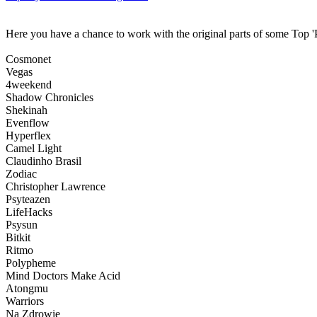
Here you have a chance to work with the original parts of some Top 'P
Cosmonet
Vegas
4weekend
Shadow Chronicles
Shekinah
Evenflow
Hyperflex
Camel Light
Claudinho Brasil
Zodiac
Christopher Lawrence
Psyteazen
LifeHacks
Psysun
Bitkit
Ritmo
Polypheme
Mind Doctors Make Acid
Atongmu
Warriors
Na Zdrowie