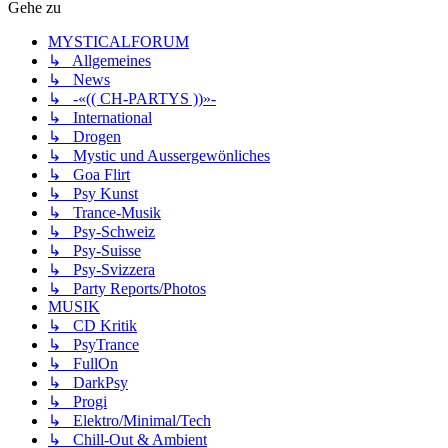
Gehe zu
MYSTICALFORUM
↳ Allgemeines
↳ News
↳ -«(( CH-PARTYS ))»-
↳ International
↳ Drogen
↳ Mystic und Aussergewönliches
↳ Goa Flirt
↳ Psy Kunst
↳ Trance-Musik
↳ Psy-Schweiz
↳ Psy-Suisse
↳ Psy-Svizzera
↳ Party Reports/Photos
MUSIK
↳ CD Kritik
↳ PsyTrance
↳ FullOn
↳ DarkPsy
↳ Progi
↳ Elektro/Minimal/Tech
↳ Chill-Out & Ambient