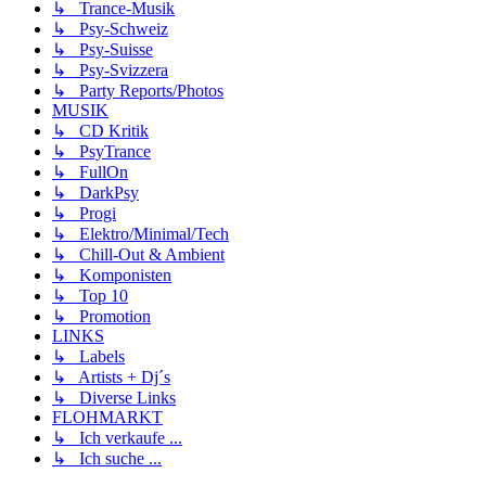
↳ Trance-Musik
↳ Psy-Schweiz
↳ Psy-Suisse
↳ Psy-Svizzera
↳ Party Reports/Photos
MUSIK
↳ CD Kritik
↳ PsyTrance
↳ FullOn
↳ DarkPsy
↳ Progi
↳ Elektro/Minimal/Tech
↳ Chill-Out & Ambient
↳ Komponisten
↳ Top 10
↳ Promotion
LINKS
↳ Labels
↳ Artists + Dj´s
↳ Diverse Links
FLOHMARKT
↳ Ich verkaufe ...
↳ Ich suche ...