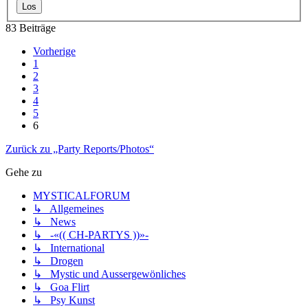
83 Beiträge
Vorherige
1
2
3
4
5
6
Zurück zu „Party Reports/Photos“
Gehe zu
MYSTICALFORUM
↳ Allgemeines
↳ News
↳ -«(( CH-PARTYS ))»-
↳ International
↳ Drogen
↳ Mystic und Aussergewönliches
↳ Goa Flirt
↳ Psy Kunst