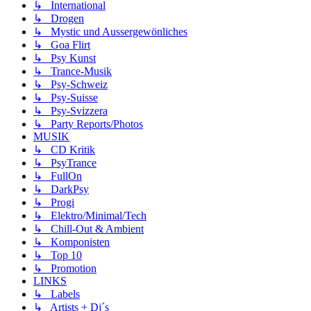
↳ International
↳ Drogen
↳ Mystic und Aussergewönliches
↳ Goa Flirt
↳ Psy Kunst
↳ Trance-Musik
↳ Psy-Schweiz
↳ Psy-Suisse
↳ Psy-Svizzera
↳ Party Reports/Photos
MUSIK
↳ CD Kritik
↳ PsyTrance
↳ FullOn
↳ DarkPsy
↳ Progi
↳ Elektro/Minimal/Tech
↳ Chill-Out & Ambient
↳ Komponisten
↳ Top 10
↳ Promotion
LINKS
↳ Labels
↳ Artists + Dj´s