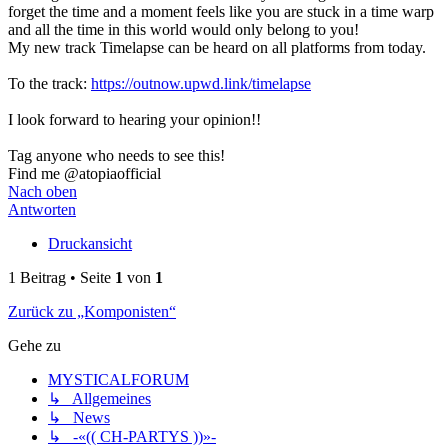
forget the time and a moment feels like you are stuck in a time warp
and all the time in this world would only belong to you!
My new track Timelapse can be heard on all platforms from today.
To the track:
https://outnow.upwd.link/timelapse
I look forward to hearing your opinion!!
Tag anyone who needs to see this!
Find me @atopiaofficial
Nach oben
Antworten
Druckansicht
1 Beitrag • Seite
1
von
1
Zurück zu „Komponisten“
Gehe zu
MYSTICALFORUM
↳ Allgemeines
↳ News
↳ -«(( CH-PARTYS ))»-