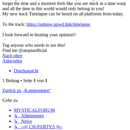
forget the time and a moment feels like you are stuck in a time warp
and all the time in this world would only belong to you!
My new track Timelapse can be heard on all platforms from today.
To the track:
https://outnow.upwd.link/timelapse
I look forward to hearing your opinion!!
Tag anyone who needs to see this!
Find me @atopiaofficial
Nach oben
Antworten
Druckansicht
1 Beitrag • Seite
1
von
1
Zurück zu „Komponisten“
Gehe zu
MYSTICALFORUM
↳ Allgemeines
↳ News
↳ -«(( CH-PARTYS ))»-