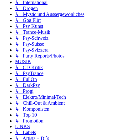
↳ International
↳ Drogen
↳ Mystic und Aussergewönliches
↳ Goa Flirt
↳ Psy Kunst
↳ Trance-Musik
↳ Psy-Schweiz
↳ Psy-Suisse
↳ Psy-Svizzera
↳ Party Reports/Photos
MUSIK
↳ CD Kritik
↳ PsyTrance
↳ FullOn
↳ DarkPsy
↳ Progi
↳ Elektro/Minimal/Tech
↳ Chill-Out & Ambient
↳ Komponisten
↳ Top 10
↳ Promotion
LINKS
↳ Labels
↳ Artists + Dj´s