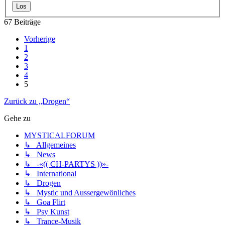
67 Beiträge
Vorherige
1
2
3
4
5
Zurück zu „Drogen“
Gehe zu
MYSTICALFORUM
↳ Allgemeines
↳ News
↳ -«(( CH-PARTYS ))»-
↳ International
↳ Drogen
↳ Mystic und Aussergewönliches
↳ Goa Flirt
↳ Psy Kunst
↳ Trance-Musik