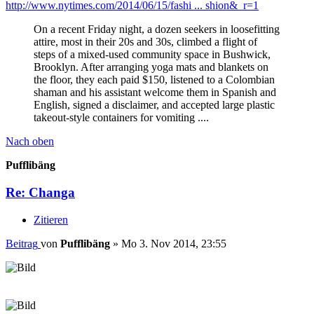
http://www.nytimes.com/2014/06/15/fashi ... shion&_r=1
On a recent Friday night, a dozen seekers in loosefitting
attire, most in their 20s and 30s, climbed a flight of
steps of a mixed-used community space in Bushwick,
Brooklyn. After arranging yoga mats and blankets on
the floor, they each paid $150, listened to a Colombian
shaman and his assistant welcome them in Spanish and
English, signed a disclaimer, and accepted large plastic
takeout-style containers for vomiting ....
Nach oben
Pufflibäng
Re: Changa
Zitieren
Beitrag
von
Pufflibäng
»
Mo 3. Nov 2014, 23:55