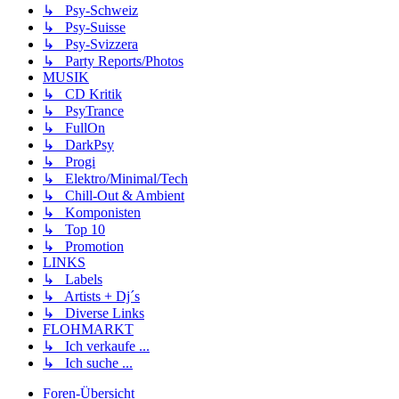
↳ Psy-Schweiz
↳ Psy-Suisse
↳ Psy-Svizzera
↳ Party Reports/Photos
MUSIK
↳ CD Kritik
↳ PsyTrance
↳ FullOn
↳ DarkPsy
↳ Progi
↳ Elektro/Minimal/Tech
↳ Chill-Out & Ambient
↳ Komponisten
↳ Top 10
↳ Promotion
LINKS
↳ Labels
↳ Artists + Dj´s
↳ Diverse Links
FLOHMARKT
↳ Ich verkaufe ...
↳ Ich suche ...
Foren-Übersicht