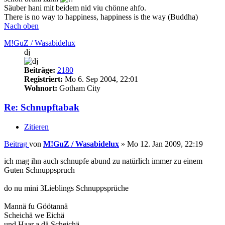
Säuber hani mit beidem nid viu chönne ahfo.
There is no way to happiness, happiness is the way (Buddha)
Nach oben
M!GuZ / Wasabidelux
dj
Beiträge:
2180
Registriert:
Mo 6. Sep 2004, 22:01
Wohnort:
Gotham City
Re: Schnupftabak
Zitieren
Beitrag
von
M!GuZ / Wasabidelux
»
Mo 12. Jan 2009, 22:19
ich mag ihn auch schnupfe abund zu natürlich immer zu einem
Guten Schnuppspruch
do nu mini 3Lieblings Schnuppsprüche
Mannä fu Göötannä
Scheichä we Eichä
und Haar a dä Scheichä