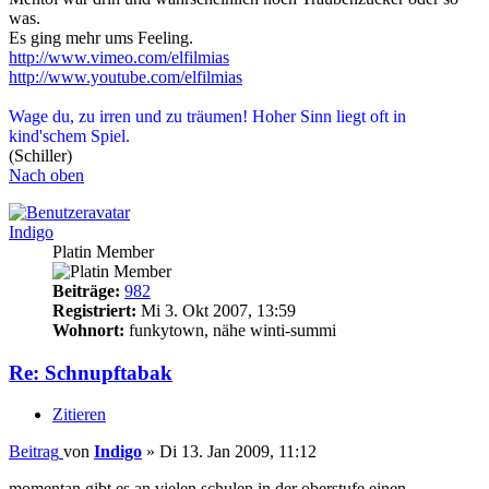
was.
Es ging mehr ums Feeling.
http://www.vimeo.com/elfilmias
http://www.youtube.com/elfilmias
Wage du, zu irren und zu träumen! Hoher Sinn liegt oft in
kind'schem Spiel.
(Schiller)
Nach oben
Indigo
Platin Member
Beiträge:
982
Registriert:
Mi 3. Okt 2007, 13:59
Wohnort:
funkytown, nähe winti-summi
Re: Schnupftabak
Zitieren
Beitrag
von
Indigo
»
Di 13. Jan 2009, 11:12
momentan gibt es an vielen schulen in der oberstufe einen