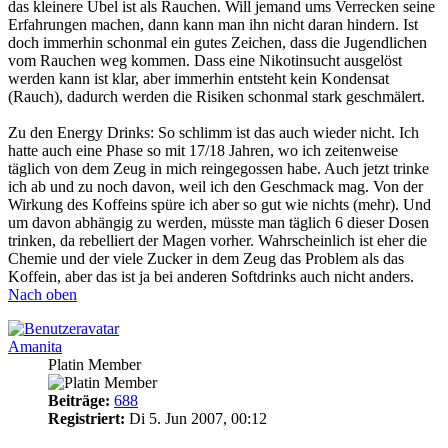
das kleinere Übel ist als Rauchen. Will jemand ums Verrecken seine
Erfahrungen machen, dann kann man ihn nicht daran hindern. Ist
doch immerhin schonmal ein gutes Zeichen, dass die Jugendlichen
vom Rauchen weg kommen. Dass eine Nikotinsucht ausgelöst
werden kann ist klar, aber immerhin entsteht kein Kondensat
(Rauch), dadurch werden die Risiken schonmal stark geschmälert.
Zu den Energy Drinks: So schlimm ist das auch wieder nicht. Ich
hatte auch eine Phase so mit 17/18 Jahren, wo ich zeitenweise
täglich von dem Zeug in mich reingegossen habe. Auch jetzt trinke
ich ab und zu noch davon, weil ich den Geschmack mag. Von der
Wirkung des Koffeins spüre ich aber so gut wie nichts (mehr). Und
um davon abhängig zu werden, müsste man täglich 6 dieser Dosen
trinken, da rebelliert der Magen vorher. Wahrscheinlich ist eher die
Chemie und der viele Zucker in dem Zeug das Problem als das
Koffein, aber das ist ja bei anderen Softdrinks auch nicht anders.
Nach oben
Amanita
Platin Member
Beiträge:
688
Registriert:
Di 5. Jun 2007, 00:12