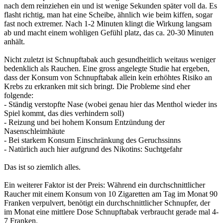
nach dem reinziehen ein und ist wenige Sekunden später voll da. Es
flasht richtig, man hat eine Scheibe, ähnlich wie beim kiffen, sogar
fast noch extremer. Nach 1-2 Minuten klingt die Wirkung langsam
ab und macht einem wohligen Gefühl platz, das ca. 20-30 Minuten
anhält.
Nicht zuletzt ist Schnupftabak auch gesundheitlich weitaus weniger
bedenklich als Rauchen. Eine gross angelegte Studie hat ergeben,
dass der Konsum von Schnupftabak allein kein erhöhtes Risiko an
Krebs zu erkranken mit sich bringt. Die Probleme sind eher
folgende:
- Ständig verstopfte Nase (wobei genau hier das Menthol wieder ins
Spiel kommt, das dies verhindern soll)
- Reizung und bei hohem Konsum Entzündung der
Nasenschleimhäute
- Bei starkem Konsum Einschränkung des Geruchssinns
- Natürlich auch hier aufgrund des Nikotins: Suchtgefahr
Das ist so ziemlich alles.
Ein weiterer Faktor ist der Preis: Während ein durchschnittlicher
Raucher mit einem Konsum von 10 Zigaretten am Tag im Monat 90
Franken verpulvert, benötigt ein durchschnittlicher Schnupfer, der
im Monat eine mittlere Dose Schnupftabak verbraucht gerade mal 4-
7 Franken.