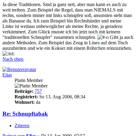
Ja diese Traditionen. Sind ja ganz nett, aber man kann es auch zu
weit treiben. Zum Beispiel die Regel, dass man NIEMALS mit
rechts, sondern immer mit links schnupfen soll, ansonsten steht man
als Banause da. Ich zum Beispiel bin Rechtshänder und meine
Linke ist weitaus unbeweglicher als meine Rechte, ja geradezu
verkümmert. Zum Glück musste ich bis jetzt noch mit keinem
"traditionellen Schnupfer" zusammen schnupfen.
Gibt ja auch
andere Methoden. Zum Beispiel das Zeug in Lines auf dem Tisch
auszubreiten und wie ein Kokser mit einem Röhrchen reinzuziehen.
Nach oben
Elias
Platin Member
Beiträge:
757
Registriert:
So 13. Aug 2006, 08:34
Wohnort:
da
Re: Schnupftabak
Zitieren
Beitrag
von
Elias
»
Di 13. Jan 2009, 07:57