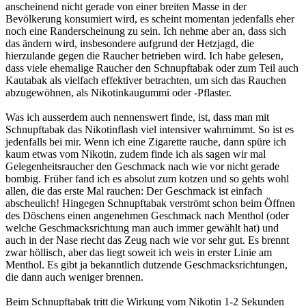
anscheinend nicht gerade von einer breiten Masse in der
Bevölkerung konsumiert wird, es scheint momentan jedenfalls eher
noch eine Randerscheinung zu sein. Ich nehme aber an, dass sich
das ändern wird, insbesondere aufgrund der Hetzjagd, die
hierzulande gegen die Raucher betrieben wird. Ich habe gelesen,
dass viele ehemalige Raucher den Schnupftabak oder zum Teil auch
Kautabak als vielfach effektiver betrachten, um sich das Rauchen
abzugewöhnen, als Nikotinkaugummi oder -Pflaster.
Was ich ausserdem auch nennenswert finde, ist, dass man mit
Schnupftabak das Nikotinflash viel intensiver wahrnimmt. So ist es
jedenfalls bei mir. Wenn ich eine Zigarette rauche, dann spüre ich
kaum etwas vom Nikotin, zudem finde ich als sagen wir mal
Gelegenheitsraucher den Geschmack nach wie vor nicht gerade
bombig. Früher fand ich es absolut zum kotzen und so gehts wohl
allen, die das erste Mal rauchen: Der Geschmack ist einfach
abscheulich! Hingegen Schnupftabak verströmt schon beim Öffnen
des Döschens einen angenehmen Geschmack nach Menthol (oder
welche Geschmacksrichtung man auch immer gewählt hat) und
auch in der Nase riecht das Zeug nach wie vor sehr gut. Es brennt
zwar höllisch, aber das liegt soweit ich weis in erster Linie am
Menthol. Es gibt ja bekanntlich dutzende Geschmacksrichtungen,
die dann auch weniger brennen.
Beim Schnupftabak tritt die Wirkung vom Nikotin 1-2 Sekunden