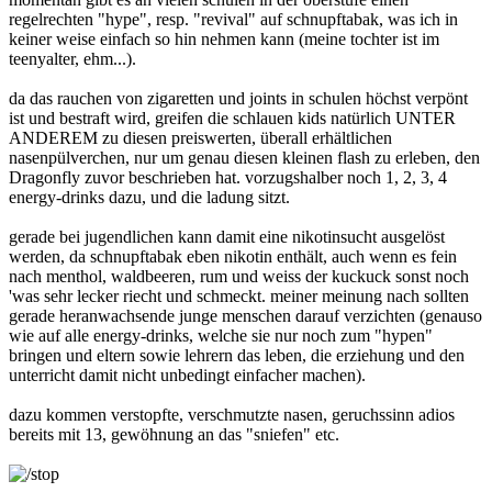
regelrechten "hype", resp. "revival" auf schnupftabak, was ich in
keiner weise einfach so hin nehmen kann (meine tochter ist im
teenyalter, ehm...).
da das rauchen von zigaretten und joints in schulen höchst verpönt
ist und bestraft wird, greifen die schlauen kids natürlich UNTER
ANDEREM zu diesen preiswerten, überall erhältlichen
nasenpülverchen, nur um genau diesen kleinen flash zu erleben, den
Dragonfly zuvor beschrieben hat. vorzugshalber noch 1, 2, 3, 4
energy-drinks dazu, und die ladung sitzt.
gerade bei jugendlichen kann damit eine nikotinsucht ausgelöst
werden, da schnupftabak eben nikotin enthält, auch wenn es fein
nach menthol, waldbeeren, rum und weiss der kuckuck sonst noch
'was sehr lecker riecht und schmeckt. meiner meinung nach sollten
gerade heranwachsende junge menschen darauf verzichten (genauso
wie auf alle energy-drinks, welche sie nur noch zum "hypen"
bringen und eltern sowie lehrern das leben, die erziehung und den
unterricht damit nicht unbedingt einfacher machen).
dazu kommen verstopfte, verschmutzte nasen, geruchssinn adios
bereits mit 13, gewöhnung an das "sniefen" etc.