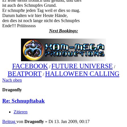
Er lebte stehts fröhlich und gesund, und dies
ist auch des Schnupfes Grund.
Er schnupfte jeden Tag weil er dies so mag.
Darum halten wir hier Heute Hände,
den dies ist noch lange nicht des Schnupfes
Ende!!! Priiiissssss
Next Bookings:
FACEBOOK
FUTURE UNIVERSE
/
/
BEATPORT
HALLOWEEN CALLING
/
Nach oben
Dragonfly
Re: Schnupftabak
Zitieren
Beitrag
von
Dragonfly
»
Di 13. Jan 2009, 00:17