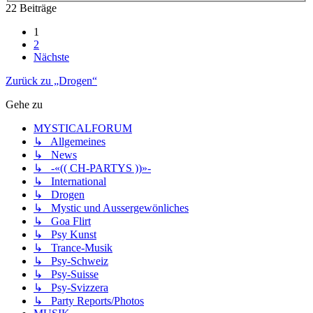
22 Beiträge
1
2
Nächste
Zurück zu „Drogen“
Gehe zu
MYSTICALFORUM
↳ Allgemeines
↳ News
↳ -«(( CH-PARTYS ))»-
↳ International
↳ Drogen
↳ Mystic und Aussergewönliches
↳ Goa Flirt
↳ Psy Kunst
↳ Trance-Musik
↳ Psy-Schweiz
↳ Psy-Suisse
↳ Psy-Svizzera
↳ Party Reports/Photos