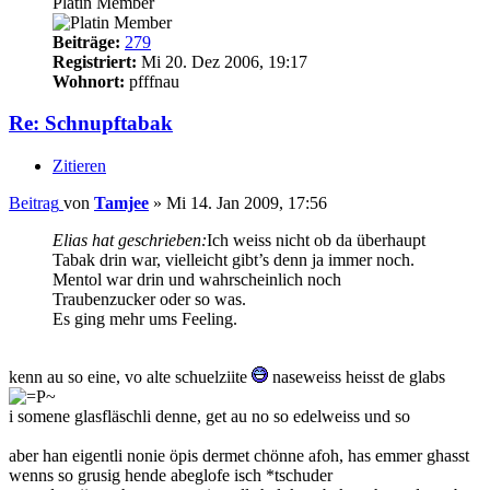
Platin Member
Beiträge:
279
Registriert:
Mi 20. Dez 2006, 19:17
Wohnort:
pfffnau
Re: Schnupftabak
Zitieren
Beitrag
von
Tamjee
»
Mi 14. Jan 2009, 17:56
Elias hat geschrieben:
Ich weiss nicht ob da überhaupt
Tabak drin war, vielleicht gibt’s denn ja immer noch.
Mentol war drin und wahrscheinlich noch
Traubenzucker oder so was.
Es ging mehr ums Feeling.
kenn au so eine, vo alte schuelziite
naseweiss heisst de glabs
i somene glasfläschli denne, get au no so edelweiss und so
aber han eigentli nonie öpis dermet chönne afoh, has emmer ghasst
wenns so grusig hende abeglofe isch *tschuder