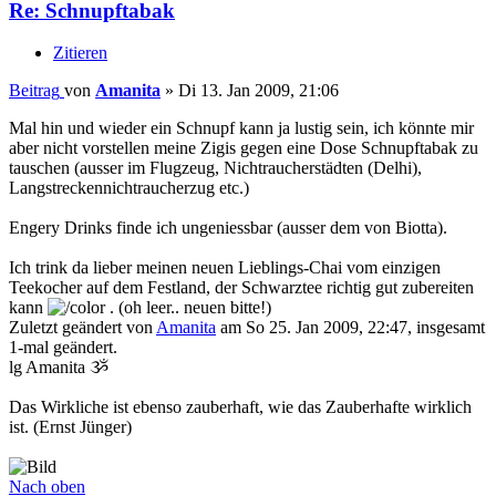
Re: Schnupftabak
Zitieren
Beitrag
von
Amanita
»
Di 13. Jan 2009, 21:06
Mal hin und wieder ein Schnupf kann ja lustig sein, ich könnte mir
aber nicht vorstellen meine Zigis gegen eine Dose Schnupftabak zu
tauschen (ausser im Flugzeug, Nichtraucherstädten (Delhi),
Langstreckennichtraucherzug etc.)
Engery Drinks finde ich ungeniessbar (ausser dem von Biotta).
Ich trink da lieber meinen neuen Lieblings-Chai vom einzigen
Teekocher auf dem Festland, der Schwarztee richtig gut zubereiten
kann
. (oh leer.. neuen bitte!)
Zuletzt geändert von
Amanita
am So 25. Jan 2009, 22:47, insgesamt
1-mal geändert.
lg Amanita ૐ
Das Wirkliche ist ebenso zauberhaft, wie das Zauberhafte wirklich
ist. (Ernst Jünger)
Nach oben