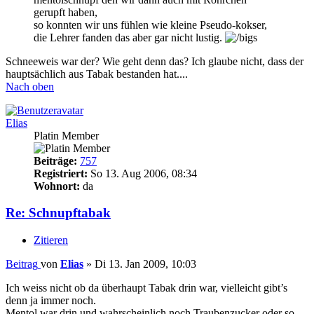
gerupft haben,
so konnten wir uns fühlen wie kleine Pseudo-kokser,
die Lehrer fanden das aber gar nicht lustig.
Schneeweis war der? Wie geht denn das? Ich glaube nicht, dass der
hauptsächlich aus Tabak bestanden hat....
Nach oben
Elias
Platin Member
Beiträge:
757
Registriert:
So 13. Aug 2006, 08:34
Wohnort:
da
Re: Schnupftabak
Zitieren
Beitrag
von
Elias
»
Di 13. Jan 2009, 10:03
Ich weiss nicht ob da überhaupt Tabak drin war, vielleicht gibt’s
denn ja immer noch.
Mentol war drin und wahrscheinlich noch Traubenzucker oder so