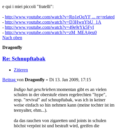
e qui i miei piccoli "fratelli":
-
http://www.youtube.com/watch?v=Rp1eOqYF ... re=related
-
http://www.youtube.com/watch?v=D3HwnYbU_1A
-
http://www.youtube.com/watch?v=49e9rYk5FyI
-
http://www.youtube.com/watch?v=zM_MEAijeu0
Nach oben
Dragonfly
Re: Schnupftabak
Zitieren
Beitrag
von
Dragonfly
»
Di 13. Jan 2009, 17:15
Indigo hat geschrieben:
momentan gibt es an vielen
schulen in der oberstufe einen regelrechten "hype",
resp. "revival" auf schnupftabak, was ich in keiner
weise einfach so hin nehmen kann (meine tochter ist im
teenyalter, ehm...).
da das rauchen von zigaretten und joints in schulen
höchst verpönt ist und bestraft wird, greifen die