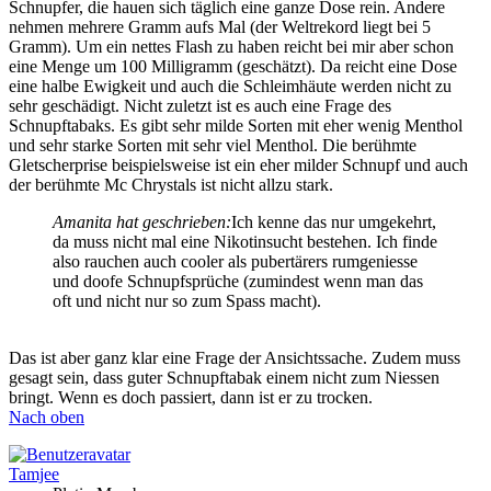
Schnupfer, die hauen sich täglich eine ganze Dose rein. Andere
nehmen mehrere Gramm aufs Mal (der Weltrekord liegt bei 5
Gramm). Um ein nettes Flash zu haben reicht bei mir aber schon
eine Menge um 100 Milligramm (geschätzt). Da reicht eine Dose
eine halbe Ewigkeit und auch die Schleimhäute werden nicht zu
sehr geschädigt. Nicht zuletzt ist es auch eine Frage des
Schnupftabaks. Es gibt sehr milde Sorten mit eher wenig Menthol
und sehr starke Sorten mit sehr viel Menthol. Die berühmte
Gletscherprise beispielsweise ist ein eher milder Schnupf und auch
der berühmte Mc Chrystals ist nicht allzu stark.
Amanita hat geschrieben:
Ich kenne das nur umgekehrt,
da muss nicht mal eine Nikotinsucht bestehen. Ich finde
also rauchen auch cooler als pubertärers rumgeniesse
und doofe Schnupfsprüche (zumindest wenn man das
oft und nicht nur so zum Spass macht).
Das ist aber ganz klar eine Frage der Ansichtssache. Zudem muss
gesagt sein, dass guter Schnupftabak einem nicht zum Niessen
bringt. Wenn es doch passiert, dann ist er zu trocken.
Nach oben
Tamjee