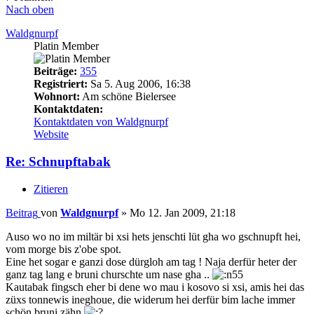
Nach oben
Waldgnurpf
Platin Member
Beiträge:
355
Registriert:
Sa 5. Aug 2006, 16:38
Wohnort:
Am schöne Bielersee
Kontaktdaten:
Kontaktdaten von Waldgnurpf
Website
Re: Schnupftabak
Zitieren
Beitrag
von
Waldgnurpf
»
Mo 12. Jan 2009, 21:18
Auso wo no im miltär bi xsi hets jenschti lüt gha wo gschnupft hei,
vom morge bis z'obe spot.
Eine het sogar e ganzi dose dürgloh am tag ! Naja derfür heter der
ganz tag lang e bruni churschte um nase gha ..
Kautabak fingsch eher bi dene wo mau i kosovo si xsi, amis hei das
züxs tonnewis ineghoue, die widerum hei derfür bim lache immer
schön bruni zähn