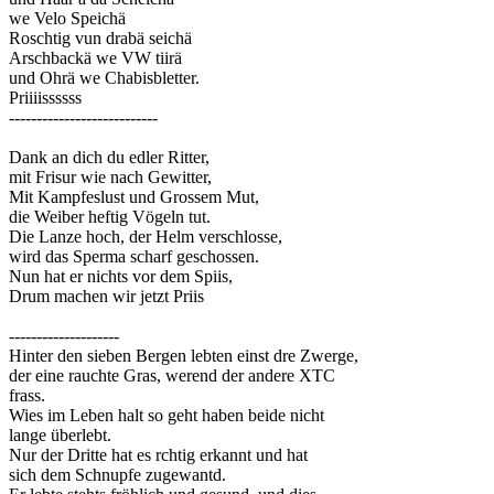
we Velo Speichä
Roschtig vun drabä seichä
Arschbackä we VW tiirä
und Ohrä we Chabisbletter.
Priiiissssss
---------------------------
Dank an dich du edler Ritter,
mit Frisur wie nach Gewitter,
Mit Kampfeslust und Grossem Mut,
die Weiber heftig Vögeln tut.
Die Lanze hoch, der Helm verschlosse,
wird das Sperma scharf geschossen.
Nun hat er nichts vor dem Spiis,
Drum machen wir jetzt Priis
--------------------
Hinter den sieben Bergen lebten einst dre Zwerge,
der eine rauchte Gras, werend der andere XTC
frass.
Wies im Leben halt so geht haben beide nicht
lange überlebt.
Nur der Dritte hat es rchtig erkannt und hat
sich dem Schnupfe zugewantd.