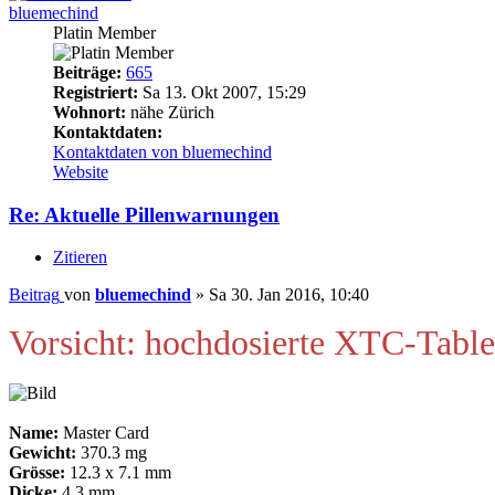
bluemechind
Platin Member
Beiträge:
665
Registriert:
Sa 13. Okt 2007, 15:29
Wohnort:
nähe Zürich
Kontaktdaten:
Kontaktdaten von bluemechind
Website
Re: Aktuelle Pillenwarnungen
Zitieren
Beitrag
von
bluemechind
»
Sa 30. Jan 2016, 10:40
Vorsicht: hochdosierte XTC-Table
Name:
Master Card
Gewicht:
370.3 mg
Grösse:
12.3 x 7.1 mm
Dicke:
4.3 mm