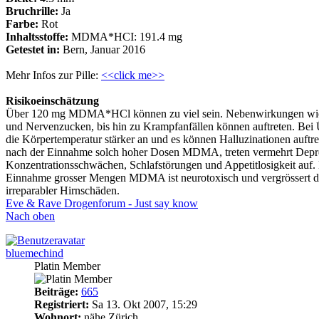
Bruchrille:
Ja
Farbe:
Rot
Inhaltsstoffe:
MDMA*HCI: 191.4 mg
Getestet in:
Bern, Januar 2016
Mehr Infos zur Pille:
<<click me>>
Risikoeinschätzung
Über 120 mg MDMA*HCl können zu viel sein. Nebenwirkungen wie
und Nervenzucken, bis hin zu Krampfanfällen können auftreten. Bei 
die Körpertemperatur stärker an und es können Halluzinationen auftr
nach der Einnahme solch hoher Dosen MDMA, treten vermehrt Depr
Konzentrationsschwächen, Schlafstörungen und Appetitlosigkeit auf.
Einnahme grosser Mengen MDMA ist neurotoxisch und vergrössert di
irreparabler Hirnschäden.
Eve & Rave Drogenforum - Just say know
Nach oben
bluemechind
Platin Member
Beiträge:
665
Registriert:
Sa 13. Okt 2007, 15:29
Wohnort:
nähe Zürich