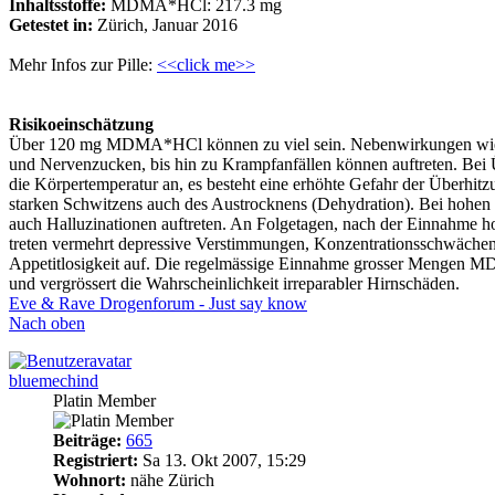
Inhaltsstoffe:
MDMA*HCl: 217.3 mg
Getestet in:
Zürich, Januar 2016
Mehr Infos zur Pille:
<<click me>>
Risikoeinschätzung
Über 120 mg MDMA*HCl können zu viel sein. Nebenwirkungen wie
und Nervenzucken, bis hin zu Krampfanfällen können auftreten. Bei 
die Körpertemperatur an, es besteht eine erhöhte Gefahr der Überhitz
starken Schwitzens auch des Austrocknens (Dehydration). Bei ho
auch Halluzinationen auftreten. An Folgetagen, nach der Einnahm
treten vermehrt depressive Verstimmungen, Konzentrationsschwächen
Appetitlosigkeit auf. Die regelmässige Einnahme grosser Mengen M
und vergrössert die Wahrscheinlichkeit irreparabler Hirnschäden.
Eve & Rave Drogenforum - Just say know
Nach oben
bluemechind
Platin Member
Beiträge:
665
Registriert:
Sa 13. Okt 2007, 15:29
Wohnort:
nähe Zürich