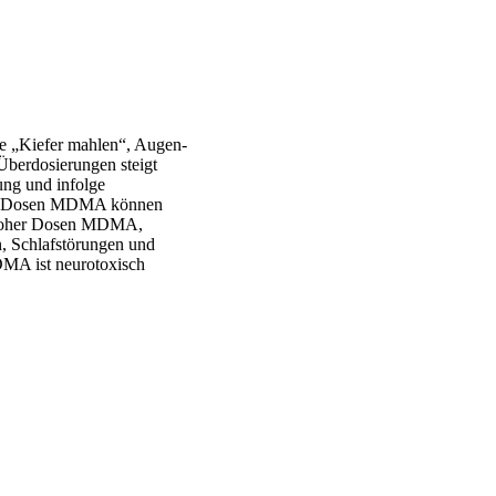
 „Kiefer mahlen“, Augen-
Überdosierungen steigt
ung und infolge
hen Dosen MDMA können
e hoher Dosen MDMA,
, Schlafstörungen und
DMA ist neurotoxisch