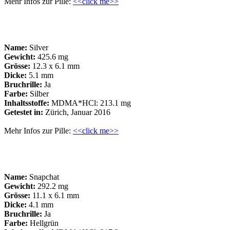
Mehr Infos zur Pille:
<<click me>>
Name:
Silver
Gewicht:
425.6 mg
Grösse:
12.3 x 6.1 mm
Dicke:
5.1 mm
Bruchrille:
Ja
Farbe:
Silber
Inhaltsstoffe:
MDMA*HCl: 213.1 mg
Getestet in:
Zürich, Januar 2016
Mehr Infos zur Pille:
<<click me>>
Name:
Snapchat
Gewicht:
292.2 mg
Grösse:
11.1 x 6.1 mm
Dicke:
4.1 mm
Bruchrille:
Ja
Farbe:
Hellgrün