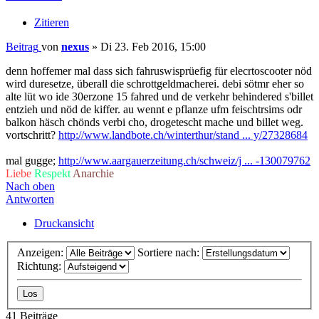
Zitieren
Beitrag
von
nexus
»
Di 23. Feb 2016, 15:00
denn hoffemer mal dass sich fahruswisprüefig für elecrtoscooter nöd
wird duresetze, überall die schrottgeldmacherei. debi sötmr eher so
alte lüt wo ide 30erzone 15 fahred und de verkehr behindered s'billet
entzieh und nöd de kiffer. au wennt e pflanze ufm feischtrsims odr
balkon häsch chönds verbi cho, drogetescht mache und billet weg.
vortschritt?
http://www.landbote.ch/winterthur/stand ... y/27328684
mal gugge;
http://www.aargauerzeitung.ch/schweiz/j ... -130079762
Liebe
Respekt
Anarchie
Nach oben
Antworten
Druckansicht
Anzeigen:
Sortiere nach:
Richtung:
41 Beiträge