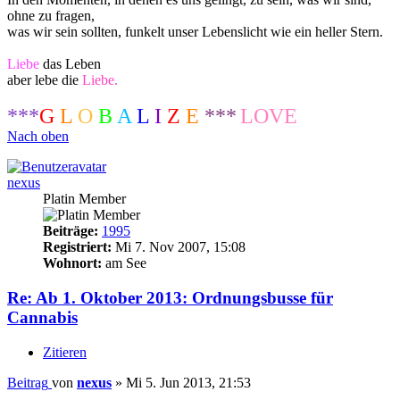
ohne zu fragen,
was wir sein sollten, funkelt unser Lebenslicht wie ein heller Stern.
Liebe
das Leben
aber lebe die
Liebe.
***
G
L
O
B
A
L
I
Z
E
***
LOVE
Nach oben
nexus
Platin Member
Beiträge:
1995
Registriert:
Mi 7. Nov 2007, 15:08
Wohnort:
am See
Re: Ab 1. Oktober 2013: Ordnungsbusse für
Cannabis
Zitieren
Beitrag
von
nexus
»
Mi 5. Jun 2013, 21:53