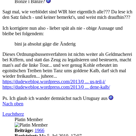
Bonze i Bänze?
Sagt mal, wie verblödet sind WIR hier eigentlich alle??? Da lese ich
den Satz falsch - und keiner bemerkt's, und weist mich draufhin???
Ich korrigiere nun also - lieber spät als nie - obige Aussage und
bleibe bei folgendem:
bini ja absolut gäge die Änderig
Dieses Ordnungsbussenverfahren ist nichts weiter als Geldmacherei
bei Kiffern, und statt das Zeug zu legalisieren und besteuern, macht
man's auf die linke Tour... und wer genug Kohle erbeutet im
egoistischen Treiben beim Tanz ums goldene Kalb, darf sich mal
wieder freikaufen... juheee...
https://dudeweblog.wordpress.com/2013/0 ... us-teil-i/
https://dudeweblog.wordpress.com/2013/0 ... dene-kalb/
Ps. Ich glaub ich wander demnächst nach Uruguay aus
Nach oben
Leuchtherz
Platin Member
Beiträge:
1966
Registriert:
Mo 5. Jul 2010, 17:07