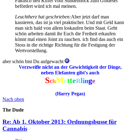
Faktisch den Kiffer vom Sündenbock zum Goldesel
befördert würd ich mal meinen.
Leuchtherz hat geschrieben:
Aber jetzt darf man
kassieren, das ist ja viel praktischer. Und mit Geld kann
man sich bald von allem loskaufen beim Staat. Geht
schön arbeiten damit ihr Euch die Freiheit erkaufen
könnt mal einen Joint zu rauchen. ich find das auch ein
Stoss in die richtige Richtung für die Festigung der
Wertvorstellung.
aber schön bist Du aufgewacht
Verzweifle nicht an der Gewichtigkeit der Dinge,
neben Elefanten gibt's auch
S
M
t
e
t
e
l
g
i
n
e
c
R
h
(Harry Pegas)
Nach oben
The Dude
Re: Ab 1. Oktober 2013: Ordnungsbusse für
Cannabis