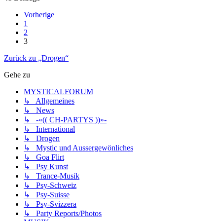
Vorherige
1
2
3
Zurück zu „Drogen“
Gehe zu
MYSTICALFORUM
↳ Allgemeines
↳ News
↳ -«(( CH-PARTYS ))»-
↳ International
↳ Drogen
↳ Mystic und Aussergewönliches
↳ Goa Flirt
↳ Psy Kunst
↳ Trance-Musik
↳ Psy-Schweiz
↳ Psy-Suisse
↳ Psy-Svizzera
↳ Party Reports/Photos