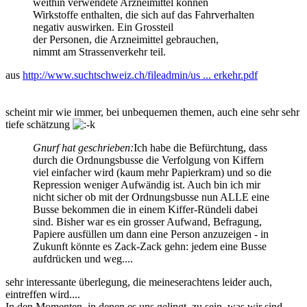
weithin verwendete Arzneimittel können
Wirkstoffe enthalten, die sich auf das Fahrverhalten
negativ auswirken. Ein Grossteil
der Personen, die Arzneimittel gebrauchen,
nimmt am Strassenverkehr teil.
aus
http://www.suchtschweiz.ch/fileadmin/us ... erkehr.pdf
scheint mir wie immer, bei unbequemen themen, auch eine sehr sehr
tiefe schätzung
Gnurf hat geschrieben:
Ich habe die Befürchtung, dass
durch die Ordnungsbusse die Verfolgung von Kiffern
viel einfacher wird (kaum mehr Papierkram) und so die
Repression weniger Aufwändig ist. Auch bin ich mir
nicht sicher ob mit der Ordnungsbusse nun ALLE eine
Busse bekommen die in einem Kiffer-Ründeli dabei
sind. Bisher war es ein grosser Aufwand, Befragung,
Papiere ausfüllen um dann eine Person anzuzeigen - in
Zukunft könnte es Zack-Zack gehn: jedem eine Busse
aufdrücken und weg....
sehr interessante überlegung, die meineserachtens leider auch,
eintreffen wird....
In den Momenten, in denen es uns gelingt, zu sein, was wir sind,