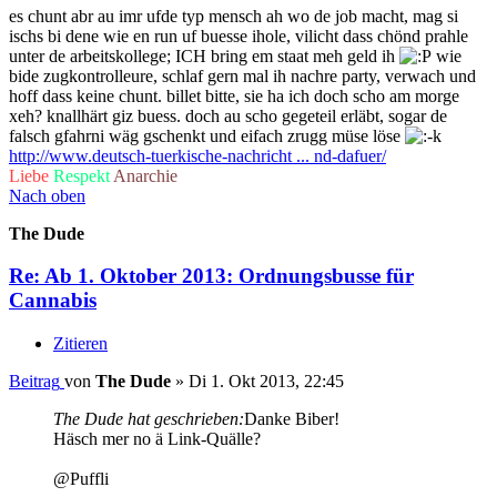
es chunt abr au imr ufde typ mensch ah wo de job macht, mag si
ischs bi dene wie en run uf buesse ihole, vilicht dass chönd prahle
unter de arbeitskollege; ICH bring em staat meh geld ih
wie
bide zugkontrolleure, schlaf gern mal ih nachre party, verwach und
hoff dass keine chunt. billet bitte, sie ha ich doch scho am morge
xeh? knallhärt giz buess. doch au scho gegeteil erläbt, sogar de
falsch gfahrni wäg gschenkt und eifach zrugg müse löse
http://www.deutsch-tuerkische-nachricht ... nd-dafuer/
Liebe
Respekt
Anarchie
Nach oben
The Dude
Re: Ab 1. Oktober 2013: Ordnungsbusse für
Cannabis
Zitieren
Beitrag
von
The Dude
»
Di 1. Okt 2013, 22:45
The Dude hat geschrieben:
Danke Biber!
Häsch mer no ä Link-Quälle?
@Puffli