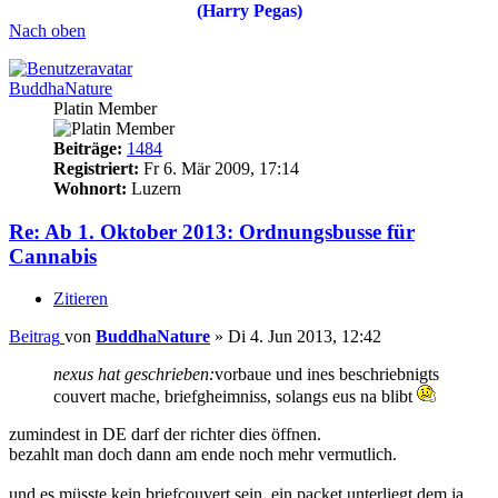
(Harry Pegas)
Nach oben
BuddhaNature
Platin Member
Beiträge:
1484
Registriert:
Fr 6. Mär 2009, 17:14
Wohnort:
Luzern
Re: Ab 1. Oktober 2013: Ordnungsbusse für
Cannabis
Zitieren
Beitrag
von
BuddhaNature
»
Di 4. Jun 2013, 12:42
nexus hat geschrieben:
vorbaue und ines beschriebnigts
couvert mache, briefgheimniss, solangs eus na blibt
zumindest in DE darf der richter dies öffnen.
bezahlt man doch dann am ende noch mehr vermutlich.
und es müsste kein briefcouvert sein. ein packet unterliegt dem ja