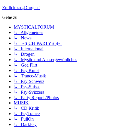
Zurück zu „Drogen“
Gehe zu
MYSTICALFORUM
↳ Allgemeines
↳ News
↳ -«(( CH-PARTYS ))»-
↳ International
↳ Drogen
↳ Mystic und Aussergewönliches
↳ Goa Flirt
↳ Psy Kunst
↳ Trance-Musik
↳ Psy-Schweiz
↳ Psy-Suisse
↳ Psy-Svizzera
↳ Party Reports/Photos
MUSIK
↳ CD Kritik
↳ PsyTrance
↳ FullOn
↳ DarkPsy