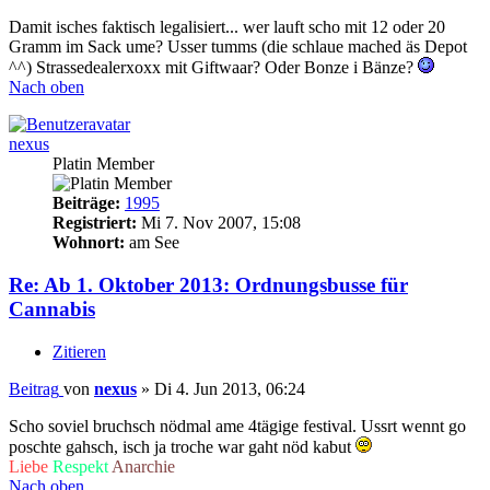
Damit isches faktisch legalisiert... wer lauft scho mit 12 oder 20
Gramm im Sack ume? Usser tumms (die schlaue mached äs Depot
^^) Strassedealerxoxx mit Giftwaar? Oder Bonze i Bänze?
Nach oben
nexus
Platin Member
Beiträge:
1995
Registriert:
Mi 7. Nov 2007, 15:08
Wohnort:
am See
Re: Ab 1. Oktober 2013: Ordnungsbusse für
Cannabis
Zitieren
Beitrag
von
nexus
»
Di 4. Jun 2013, 06:24
Scho soviel bruchsch nödmal ame 4tägige festival. Ussrt wennt go
poschte gahsch, isch ja troche war gaht nöd kabut
Liebe
Respekt
Anarchie
Nach oben