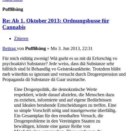
Pufflibäng
Re: Ab 1. Oktober 2013: Ordnungsbusse für
Cannabis
Zitieren
Beitrag
von
Pufflibäng
»
Mo 3. Jun 2013, 22:31
Für mich eidütig zwenig! Wiä gseht es us mit dä Erforschig vo
psychoaktivi Substanze? Jede weiss, dass diä Substanze sehr
hilfriich sind bi Behandlig vo Geisteskrankheite. Trotzdem bliibt
meh wiiterhin so ignorant und versucht durch Drogerepression und
Propaganda dä Substanze dä Gaar uszmache.
Eine Drogenpolitik, die demokratische Werte
respektiert, würde darauf abzielen, die Menschen dazu
zu erziehen, informierte und auf eigene Bedürfnissen
und Idealen beruhende Entscheidungen zu treffen. Eine
so simple Vorschrift nötig und traurigerweise überfällig.
Ein Gesamtplan für den ernsthaften Versuch, die
Drogenprobleme in den Vereinigten Staaten zu
bewältigen, könnte eine ganze Reihe von