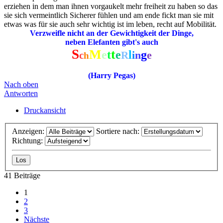
erziehen in dem man ihnen vorgaukelt mehr freiheit zu haben so das
sie sich vermeintlich Sicherer fühlen und am ende fickt man sie mit
etwas was für sie auch sehr wichtig ist im leben, recht auf Mobilität.
Verzweifle nicht an der Gewichtigkeit der Dinge,
neben Elefanten gibt's auch
S
M
t
e
t
e
l
g
i
n
e
c
R
h
(Harry Pegas)
Nach oben
Antworten
Druckansicht
Anzeigen:
Sortiere nach:
Richtung:
41 Beiträge
1
2
3
Nächste