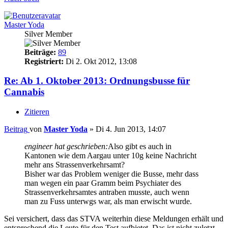
Master Yoda
Silver Member
Beiträge:
89
Registriert:
Di 2. Okt 2012, 13:08
Re: Ab 1. Oktober 2013: Ordnungsbusse für
Cannabis
Zitieren
Beitrag
von
Master Yoda
»
Di 4. Jun 2013, 14:07
engineer hat geschrieben:
Also gibt es auch in
Kantonen wie dem Aargau unter 10g keine Nachricht
mehr ans Strassenverkehrsamt?
Bisher war das Problem weniger die Busse, mehr dass
man wegen ein paar Gramm beim Psychiater des
Strassenverkehrsamtes antraben musste, auch wenn
man zu Fuss unterwgs war, als man erwischt wurde.
Sei versichert, dass das STVA weiterhin diese Meldungen erhält und
entsprechend die Leute für den Test aufbietet. Das ist nicht zuletzt