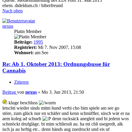
Quelle: Medienmitteilung des EDI vom 31. Mai 2013
ehem. dideldum.ch / biberfreund
Nach oben
nexus
Platin Member
Beiträge:
1995
Registriert:
Mi 7. Nov 2007, 15:08
Wohnort:
am See
Re: Ab 1. Oktober 2013: Ordnungsbusse für
Cannabis
Zitieren
Beitrag
von
nexus
»
Mo 3. Jun 2013, 21:50
kluge beschluss
letschti wieder sinds mitm hund verbi cho bim spiele am see go
störe, zum glück nur en schäfer und kenn schnüffler, süsch wär er na
aem koleg ad schueh
denn rucksäck anegleit und bi jedem wos
schmöckt drufgläge. bi mim schliessli au. ha mi chli usegredt, alk
isch ja au heftig etc.. denn händs aug zuedruckt und eis uf