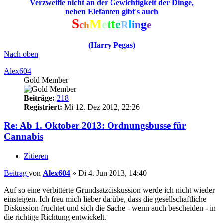
Verzweifle nicht an der Gewichtigkeit der Dinge,
neben Elefanten gibt's auch
S
M
t
e
t
e
l
g
i
n
e
c
R
h
(Harry Pegas)
Nach oben
Alex604
Gold Member
Beiträge:
218
Registriert:
Mi 12. Dez 2012, 22:26
Re: Ab 1. Oktober 2013: Ordnungsbusse für
Cannabis
Zitieren
Beitrag
von
Alex604
»
Di 4. Jun 2013, 14:40
Auf so eine verbitterte Grundsatzdiskussion werde ich nicht wieder
einsteigen. Ich freu mich lieber darübe, dass die gesellschaftliche
Diskussion fruchtet und sich die Sache - wenn auch bescheiden - in
die richtige Richtung entwickelt.