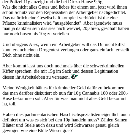
der Polizei 11g anzeigt und die bei Dir zu Hause 9,5g
Was die nicht alles Gutes und liebes für einem tun, jetzt wird ihnen
schon Schutz vor den Repressalien der Arbeitgeber nachgedichtet.
Das natürlich eine Gesellschaft komplett verblödet ist die eine
Pflanze kriminalisiert wird "ausgeblendet". Aber igendwie muss
man ja dankbar sein das sies nach wieviel, 20jahren, geschaft haben
nur noch busen bis 10g zu verteilen.
Und übrigens Alex, wenn ein Arbeitgeber will das Du nicht kiffst
kann er auch einen Drogentest verlangen.oder ganz einfach, er stellt
Dich ohne nicht ein.
Aber kommt lasst uns doch nochmals über die schwerkriminellen
Kiffer sprechen, die mit 15g im Sack und dessen Legitimation
diesen ihr Arbeitsleben zu versauen.
Meine Wenigkeit hält es für krimineller Geld dafür zu bekommen
das man darüber diskutiert ob nun für 10g Cannabis 100 oder 200.-
Buse bekommen soll. Aber für was man nicht alles Geld bekommt
ha, toll.
Haben dies parlamentarischen Haschischspezialisten eigentlich auch
definiert um was es sich bei den 10g handeln muss? Zählen Samen
Blätter und Stiele auch dazu und wird Schwarzer genau gleich
gewogen wie eine Blüte Wiesengras?