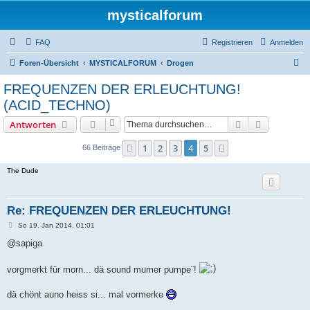
mysticalforum
FAQ
Registrieren
Anmelden
S
Foren-Übersicht
MYSTICALFORUM
Drogen
u
FREQUENZEN DER ERLEUCHTUNG!
c
(ACID_TECHNO)
h
Suche
Erweiterte
Antworten
e
1
2
3
4
5
Vorherige
Nächste
66 Beiträge
The Dude
Re: FREQUENZEN DER ERLEUCHTUNG!
B
So 19. Jan 2014, 01:01
e
i
@sapiga
t
r
a
vorgmerkt für morn... dä sound mumer pumpe¨!
g
dä chönt auno heiss si... mal vormerke