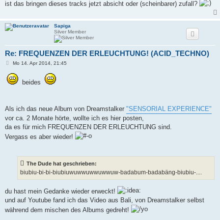
ist das bringen dieses tracks jetzt absicht oder (scheinbarer) zufall?
r
a
g
Sapiga
Silver Member
Re: FREQUENZEN DER ERLEUCHTUNG! (ACID_TECHNO)
B
Mo 14. Apr 2014, 21:45
e
i
t
beides
r
a
g
Als ich das neue Album von Dreamstalker
"SENSORIAL EXPERIENCE"
vor ca. 2 Monate hörte, wollte ich es hier posten,
da es für mich FREQUENZEN DER ERLEUCHTUNG sind.
Vergass es aber wieder!
The Dude hat geschrieben:
biubiu-bi-bi-biubiuwuwwuwwuwwuw-badabum-badabäng-biubiu-....
du hast mein Gedanke wieder erweckt!
und auf Youtube fand ich das Video aus Bali, von Dreamstalker selbst
während dem mischen des Albums gedreht!