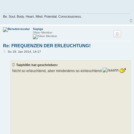
Be. Soul. Body. Heart. Mind. Potential. Consciousness.
Sapiga
Silver Member
Re: FREQUENZEN DER ERLEUCHTUNG!
B
So 19. Jan 2014, 14:17
e
i
t
Taiph00n hat geschrieben:
r
a
Nicht so erleuchtend, aber mindestens so einleuchtend
g