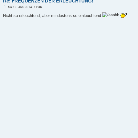
Re: FREQUENZEN DER ERLEUCHTUNG!
B
So 19. Jan 2014, 11:36
e
i
Nicht so erleuchtend, aber mindestens so einleuchtend
t
r
a
g