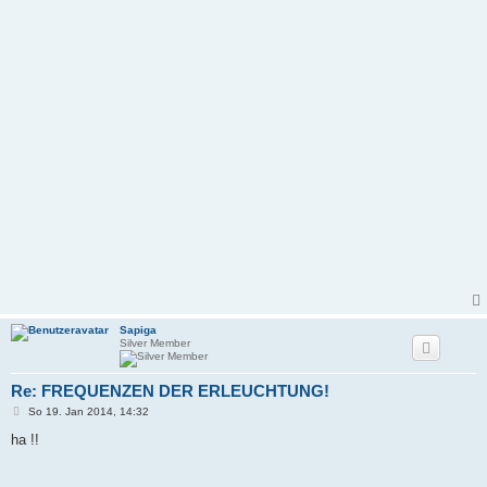
Sapiga
Silver Member
Re: FREQUENZEN DER ERLEUCHTUNG!
B
So 19. Jan 2014, 14:32
e
i
ha !!
t
r
a