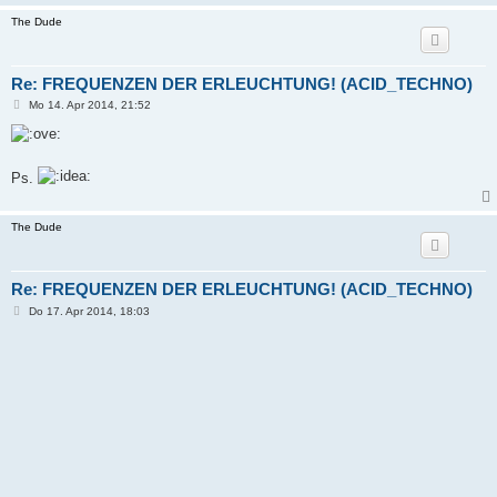
The Dude
Re: FREQUENZEN DER ERLEUCHTUNG! (ACID_TECHNO)
B
Mo 14. Apr 2014, 21:52
e
i
t
r
a
Ps.
g
The Dude
Re: FREQUENZEN DER ERLEUCHTUNG! (ACID_TECHNO)
B
Do 17. Apr 2014, 18:03
e
i
t
r
a
g