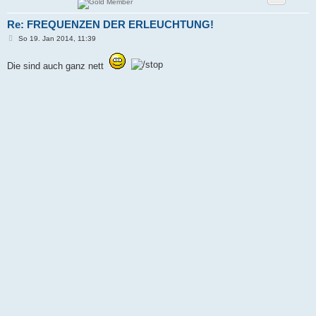
Re: FREQUENZEN DER ERLEUCHTUNG!
B
So 19. Jan 2014, 11:39
e
i
t
Die sind auch ganz nett
r
a
g