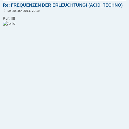
Re: FREQUENZEN DER ERLEUCHTUNG! (ACID_TECHNO)
B
Mo 20. Jan 2014, 20:19
e
i
Kult !!!!
t
r
a
g