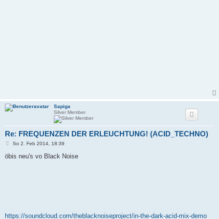
Sapiga
Silver Member
Re: FREQUENZEN DER ERLEUCHTUNG! (ACID_TECHNO)
B
So 2. Feb 2014, 18:39
e
i
öbis neu's vo Black Noise
t
r
a
g
https://soundcloud.com/theblacknoiseproject/in-the-dark-acid-mix-demo