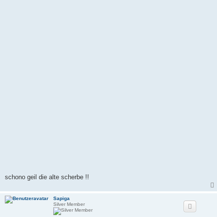
g
schono geil die alte scherbe !!
Sapiga
Silver Member