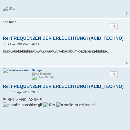
The Dude
Re: FREQUENZEN DER ERLEUCHTUNG! (ACID_TECHNO)
B
So 13. Apr 2014, 18:48
e
i
biubiu-bi-bi-biubiuwuwwuwwuwwuw-badabum-badabäng-biubiu-....
t
r
a
g
Sapiga
Silver Member
Re: FREQUENZEN DER ERLEUCHTUNG! (ACID_TECHNO)
B
So 13. Apr 2014, 20:55
e
i
!!! SPITZENKLASSE !!!
t
r
a
g