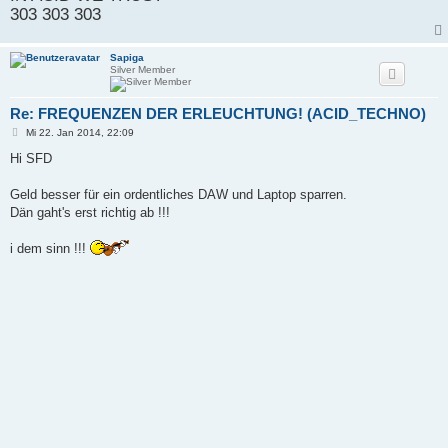
303 303 303
Sapiga
Silver Member
Re: FREQUENZEN DER ERLEUCHTUNG! (ACID_TECHNO)
B
Mi 22. Jan 2014, 22:09
e
i
Hi SFD
t
r
a
Geld besser für ein ordentliches DAW und Laptop sparren.
g
Dän gaht's erst richtig ab !!!
i dem sinn !!!