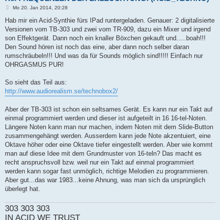
B
Mo 20. Jan 2014, 20:28
e
i
Hab mir ein Acid-Synthie fürs IPad runtergeladen. Genauer: 2 digitalisierte
t
Versionen vom TB-303 und zwei vom TR-909, dazu ein Mixer und irgend
r
a
son Effektgerät. Dann noch ein knaller Böxchen gekauft und.....boah!!!
g
Den Sound hören ist noch das eine, aber dann noch selber daran
rumschräubeln!!! Und was da für Sounds möglich sind!!!!! Einfach nur
OHRGASMUS PUR!
So sieht das Teil aus:
http://www.audiorealism.se/technobox2/
Aber der TB-303 ist schon ein seltsames Gerät. Es kann nur ein Takt auf
einmal programmiert werden und dieser ist aufgeteilt in 16 16-tel-Noten.
Längere Noten kann man nur machen, indem Noten mit dem Slide-Button
zusammengehängt werden. Ausserdem kann jede Note akzentuiert, eine
Oktave höher oder eine Oktave tiefer eingestellt werden. Aber wie kommt
man auf diese Idee mit dem Grundmuster von 16-teln? Das macht es
recht anspruchsvoll bzw. weil nur ein Takt auf einmal programmiert
werden kann sogar fast unmöglich, richtige Melodien zu programmieren.
Aber gut...das war 1983...keine Ahnung, was man sich da ursprünglich
überlegt hat.
303 303 303
IN ACID WE TRUST