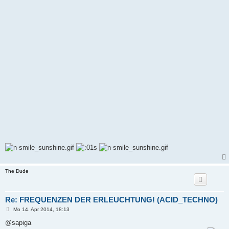
The Dude
Re: FREQUENZEN DER ERLEUCHTUNG! (ACID_TECHNO)
B
Mo 14. Apr 2014, 18:13
e
i
@sapiga
t