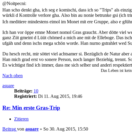
@Noitpecni:
Han scho denkt gha, ich seg e komischi, dass ich so "Trips" als einzi
würkli d Kontrolle verlore gha. Also bin au nonie betrunke gsi (ich tr
Ich meditiere mindestens eimol im Monet mit ere Gruppe, also e gführ
Ich han vor öppe emne Monet nomol Gras graucht. Aber dötte viel we
ganz Ziit gmeint d Lüüt chömed a mich ane mit de Elleboge. Das isch
ufgäh und denn ischs mega schön worde. Han nurno gstrahlet wed 
Du hesch recht, mir söttet viel achtsamer si. Bezüglich de Natur aber
Han mich grad erst vo sonere Person, noch langer Beziehig, trennt.
Es wichtigst find ich immer, dass me sich selber und anderi respektier
Das Leben ist kein
Nach oben
asuare
Beiträge:
10
Registriert:
Di 11. Aug 2015, 19:46
Re: Min erste Gras-Trip
Zitieren
Beitrag
von
asuare
»
So 30. Aug 2015, 15:50