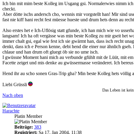
Ich bin mit mim beste Kolleg im Usgang gsi. Normalerwies nimm ich nü
checkt.
Aber dötte ischs andersch cho, wennis mir vorgstellt han! Mir sind u
fast nie kiff hani recht fest müesse hueste und drum hets denn au rech
Also erstes het e Ich-Uflösig statt gfunde, ich han mich wie vo uss
langsam! Ich ha oft vergässe was min beste Kolleg zu mir gseit het 
immer chalt gsi, egal wie fest ich sie gwärmt han, dass isch recht u
denkt, dass ich e Person kenne, debi hend die einer nur ähnlich gseh
chlaue und han drum oft gluegt öb sie no ume isch.
I gwüssne Moment hani mich au verbunde gfühlt mit de Lüüt, mit em U
Facette zeiget und mis denke au gwüssermasse veränderet. Ich bereus j
Hend ihr au scho sonen Gras-Trip gha? Min beste Kolleg hets völlig
Liebi Grüssli
Das Leben ist kein
Nach oben
Harachte
Platin Member
Beiträge:
383
Registriert:
Sa 17. Jan 2004, 11:38