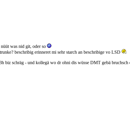
t nüüt was nid git, oder so
trunke? beschribig erinneret mi sehr starch an beschribige vo LSD
e 3h biz schräg - und kollegä wo dr ohni dis wüsse DMT gebä bruchsch 