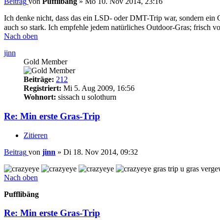
Beitrag
von
Pufflibäng
»
Mo 10. Nov 2014, 23:16
Ich denke nicht, dass das ein LSD- oder DMT-Trip war, sondern ein 
auch so stark. Ich empfehle jedem natürliches Outdoor-Gras; frisch v
Nach oben
jinn
Gold Member
Beiträge:
212
Registriert:
Mi 5. Aug 2009, 16:56
Wohnort:
sissach u solothurn
Re: Min erste Gras-Trip
Zitieren
Beitrag
von
jinn
»
Di 18. Nov 2014, 09:32
gras trip u gras verge
Nach oben
Pufflibäng
Re: Min erste Gras-Trip