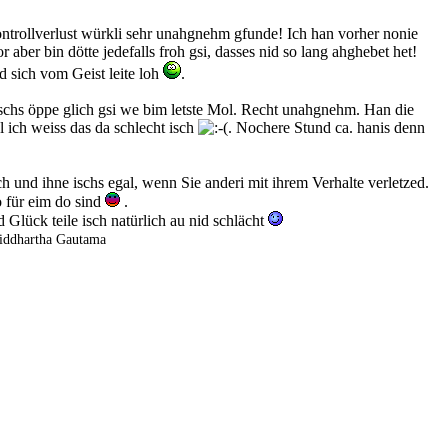
ntrollverlust würkli sehr unahgnehm gfunde! Ich han vorher nonie
 aber bin dötte jedefalls froh gsi, dasses nid so lang ahghebet het!
d sich vom Geist leite loh
.
schs öppe glich gsi we bim letste Mol. Recht unahgnehm. Han die
 ich weiss das da schlecht isch
. Nochere Stund ca. hanis denn
ch und ihne ischs egal, wenn Sie anderi mit ihrem Verhalte verletzed.
 für eim do sind
.
 Glück teile isch natürlich au nid schlächt
 Siddhartha Gautama