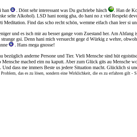
gi han
. Dönt sehr interessant was Du gschriebe häsch
. Han de Ko
inke selte Alkohol). LSD hani nonig gha, do hani no z viel Respekt devor
ti Meditation. Find das scho recht schön, wemme eifach chan leer si un
niger und es isch mir au besser gange vom Zuestand her. Am Ahfang i
 strange gsi. Denn hani mich versuecht gege d Würkig z wehre, obwohl
Sunne
. Hans mega gnosse!
 au bezüglich anderne Persone und Tier. Vieli Mensche sind hüt egoistis
 So Mensche mached eim nu kaputt. Aber zum Glück gits au Mensche wo
t. Und dass me immers Beste us jedere Situation macht. Glücklich si und
 Problem, das es zu lösen, sondern eine Wirklichkeit, die es zu erfahren gilt -