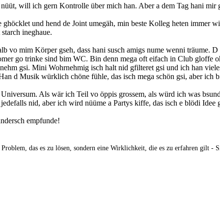
üt, will ich gern Kontrolle über mich han. Aber a dem Tag hani mir gs
se ghöcklet und hend de Joint umegäh, min beste Kolleg heten immer wi
t starch ineghaue.
erhalb vo mim Körper gseh, dass hani susch amigs nume wenni träume. 
womer go trinke sind bim WC. Bin denn mega oft eifach in Club gloffe 
nagnehm gsi. Mini Wohrnehmig isch halt nid gfilteret gsi und ich han v
. Han d Musik würklich chöne fühle, das isch mega schön gsi, aber ich 
niversum. Als wär ich Teil vo öppis grossem, als würd ich was bsunder
edefalls nid, aber ich wird nüüme a Partys kiffe, das isch e blödi Idee
 andersch empfunde!
 Problem, das es zu lösen, sondern eine Wirklichkeit, die es zu erfahren gilt -