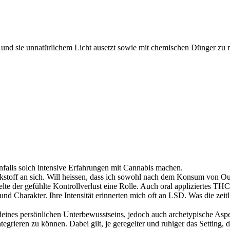
und sie unnatürlichem Licht ausetzt sowie mit chemischen Dünger zu mü
nfalls solch intensive Erfahrungen mit Cannabis machen.
kstoff an sich. Will heissen, dass ich sowohl nach dem Konsum von Ou
e der gefühlte Kontrollverlust eine Rolle. Auch oral appliziertes THC
nd Charakter. Ihre Intensität erinnerten mich oft an LSD. Was die zeit
ines persönlichen Unterbewusstseins, jedoch auch archetypische Aspek
ieren zu können. Dabei gilt, je geregelter und ruhiger das Setting, de