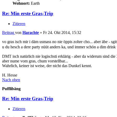
Wohnort:
Earth
Re: Min erste Gras-Trip
Zitieren
Beitrag
von
Harachte
»
Fr 24. Okt 2014, 15:32
vo gras isch mir i däm usmass no nie öppis zohre cho... aber äbe - sgi
u du hesch a dere party nüüt anders ka, und immer schön a dim drink 
DMT isch natürlich nie logischsti erklärig - aber da widerum sind di
aber nume vom gras, chum vorstellbar...
Wahrlich, keiner ist weise, der nicht das Dunkel kennt.
H. Hesse
Nach oben
Pufflibäng
Re: Min erste Gras-Trip
Zitieren