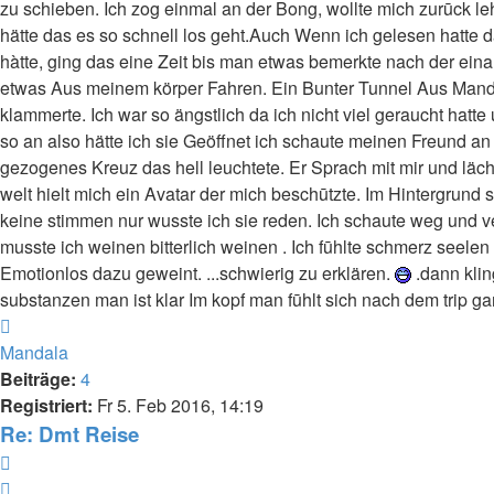
zu schieben. Ich zog einmal an der Bong, wollte mich zurūck l
hätte das es so schnell los geht.Auch Wenn ich gelesen hatte 
hàtte, ging das eine Zeit bis man etwas bemerkte nach der ein
etwas Aus meinem körper Fahren. Ein Bunter Tunnel Aus Manda
klammerte. Ich war so ängstlich da ich nicht viel geraucht hatt
so an also hätte ich sie Geöffnet ich schaute meinen Freund an 
gezogenes Kreuz das hell leuchtete. Er Sprach mit mir und läch
welt hielt mich ein Avatar der mich beschūtzte. Im Hintergrund
keine stimmen nur wusste ich sie reden. Ich schaute weg und v
musste ich weinen bitterlich weinen . Ich fūhlte schmerz seele
Emotionlos dazu geweint. ...schwierig zu erklären.
.dann klin
substanzen man ist klar Im kopf man fūhlt sich nach dem trip g
Nach
oben
Mandala
Beiträge:
4
Registriert:
Fr 5. Feb 2016, 14:19
Re: Dmt Reise
Zitieren