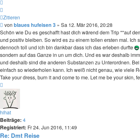
Zitieren
Zitieren
Beitrag
von
blaues hufeisen 3
»
Sa 12. Mär 2016, 20:28
Schön wie Du es geschafft hast dich wärend dem Trip ""auf de
und positiv bleiben. So wird es zu einem tollen ersten mal. Ich 
dennoch toll und ich bin dankbar dass ich das erleben durfte
sondern auf das Ganze in un um dich. Und es war deshalb immer
und deshalb sind die anderen Substanzen zu Unterordnen. Bei 
einfach so wiederholen kann. Ich weiß nicht genau, wie viele 
Take your dress, burn it and come to me. Let me be your skin, f
Nach
oben
hihat
Beiträge:
4
Registriert:
Fr 24. Jun 2016, 11:49
Re: Dmt Reise