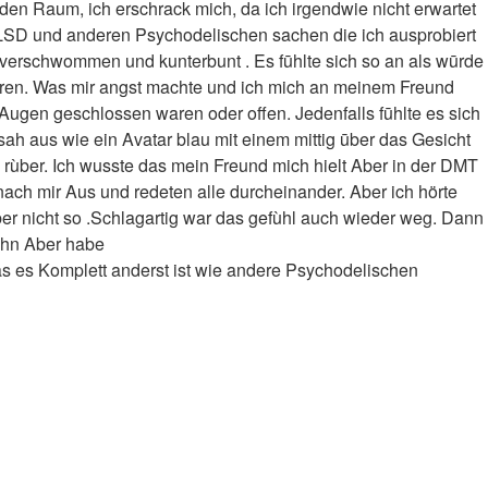
en Raum, ich erschrack mich, da ich irgendwie nicht erwartet
i LSD und anderen Psychodelischen sachen die ich ausprobiert
 verschwommen und kunterbunt . Es fūhlte sich so an als wūrde
ären. Was mir angst machte und ich mich an meinem Freund
e Augen geschlossen waren oder offen. Jedenfalls fūhlte es sich
sah aus wie ein Avatar blau mit einem mittig ūber das Gesicht
o rùber. Ich wusste das mein Freund mich hielt Aber in der DMT
 nach mir Aus und redeten alle durcheinander. Aber ich hörte
er nicht so .Schlagartig war das gefùhl auch wieder weg. Dann
 ihn Aber habe
das es Komplett anderst ist wie andere Psychodelischen