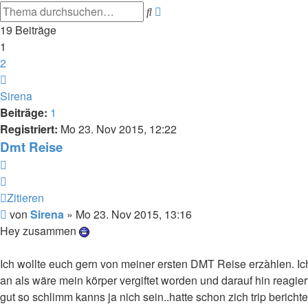
Erweiterte
Suche
Suche
19 Beiträge
1
2
Nächste
Sirena
Beiträge:
1
Registriert:
Mo 23. Nov 2015, 12:22
Dmt Reise
Zitieren
Zitieren
Beitrag
von
Sirena
»
Mo 23. Nov 2015, 13:16
Hey zusammen
Ich wollte euch gern von meiner ersten DMT Reise erzàhlen. Ich 
an als wäre mein körper vergiftet worden und darauf hin reagiert
gut so schlimm kanns ja nich sein..hatte schon zich trip berich