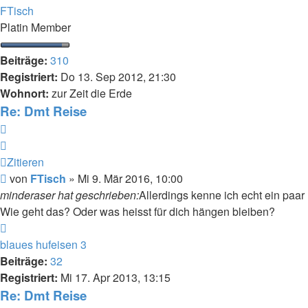
oben
FTisch
Platin Member
Beiträge:
310
Registriert:
Do 13. Sep 2012, 21:30
Wohnort:
zur Zeit die Erde
Re: Dmt Reise
Zitieren
Zitieren
Beitrag
von
FTisch
»
Mi 9. Mär 2016, 10:00
minderaser hat geschrieben:
Allerdings kenne ich echt ein paar
Wie geht das? Oder was heisst für dich hängen bleiben?
Nach
oben
blaues hufeisen 3
Beiträge:
32
Registriert:
Mi 17. Apr 2013, 13:15
Re: Dmt Reise