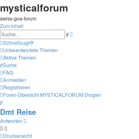
mysticalforum
swiss-goa-forum
Zum Inhalt
Erweiterte
Suche
Suche
Schnellzugriff
Unbeantwortete Themen
Aktive Themen
Suche
FAQ
Anmelden
Registrieren
Foren-Übersicht
MYSTICALFORUM
Drogen
Suche
Dmt Reise
Antworten
Druckansicht