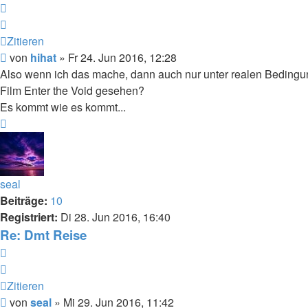
Zitieren
Zitieren
Beitrag
von
hihat
»
Fr 24. Jun 2016, 12:28
Also wenn ich das mache, dann auch nur unter realen Bedingung
Film Enter the Void gesehen?
Es kommt wie es kommt...
Nach
oben
seal
Beiträge:
10
Registriert:
Di 28. Jun 2016, 16:40
Re: Dmt Reise
Zitieren
Zitieren
Beitrag
von
seal
»
Mi 29. Jun 2016, 11:42