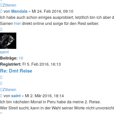
Zitieren
Beitrag
von
Mandala
»
Mi 24. Feb 2016, 09:10
Ich habe auch schon einiges ausprobiert, letztlich bin ich abe
Samen
hier
direkt online und sorge für den Rest selber.
Nach
oben
saint
Beiträge:
10
Registriert:
Fr 5. Feb 2016, 16:13
Re: Dmt Reise
Zitieren
Zitieren
Beitrag
von
saint
»
Mi 2. Mär 2016, 18:14
Ich bin nächsten Monat in Peru habe da meine 2. Reise.
Wer Streit sucht, kann in der Wahl seiner Worte nicht unvorsich
Nach