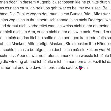
ehnen doch in diesem Augenblick schossen kleine punkte durch d
das es nach ca 10-15 sek Los geht war es bei mir evt 1 sec. Be
ahme. Die Punkte zogen den raum in ein Buntes Bild . Alles war
las zog mich in ihn hinein , ich konnte mich nicht Dagegen w
e und darauf nicht vorbereitet war .Ich weiss nicht mehr ob mein
er hielt mich im Arm, er sah nicht mehr aus wie mein Freund er 
elte mich an das lächeln sollte mich beruigen kam jedenfalls s
 sah ich Masken, Ailien artige Masken. Sie streckten ihre Hände
ersuchte mich zu beruigen. Ich dachte ich mūsste kotzen war Ab
n schmerz. Aber es war neutraler schmerz ? Ich wusste ich fūhle
g die wirkung ab und ich fūhlte mich immer normaler. Fazit ist 
anz normal und wie davor. Interresante sache.
ch