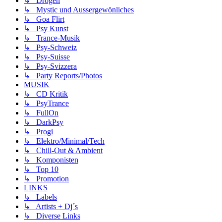
↳ Drogen
↳ Mystic und Aussergewönliches
↳ Goa Flirt
↳ Psy Kunst
↳ Trance-Musik
↳ Psy-Schweiz
↳ Psy-Suisse
↳ Psy-Svizzera
↳ Party Reports/Photos
MUSIK
↳ CD Kritik
↳ PsyTrance
↳ FullOn
↳ DarkPsy
↳ Progi
↳ Elektro/Minimal/Tech
↳ Chill-Out & Ambient
↳ Komponisten
↳ Top 10
↳ Promotion
LINKS
↳ Labels
↳ Artists + Dj´s
↳ Diverse Links