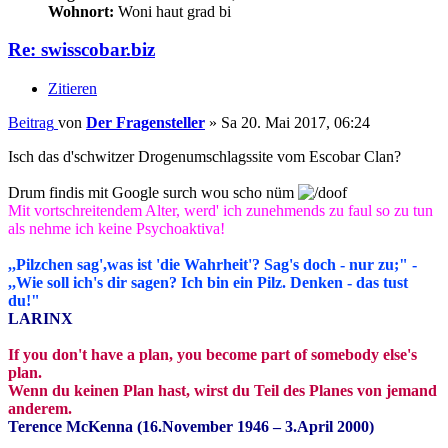
Wohnort:
Woni haut grad bi
Re: swisscobar.biz
Zitieren
Beitrag
von
Der Fragensteller
»
Sa 20. Mai 2017, 06:24
Isch das d'schwitzer Drogenumschlagssite vom Escobar Clan?
Drum findis mit Google surch wou scho nüm
Mit vortschreitendem Alter, werd' ich zunehmends zu faul so zu tun
als nehme ich keine Psychoaktiva!
,,Pilzchen sag',was ist 'die Wahrheit'? Sag's doch - nur zu;" -
,,Wie soll ich's dir sagen? Ich bin ein Pilz. Denken - das tust
du!"
LARINX
If you don't have a plan, you become part of somebody else's
plan.
Wenn du keinen Plan hast, wirst du Teil des Planes von jemand
anderem.
Terence McKenna (16.November 1946 – 3.April 2000)