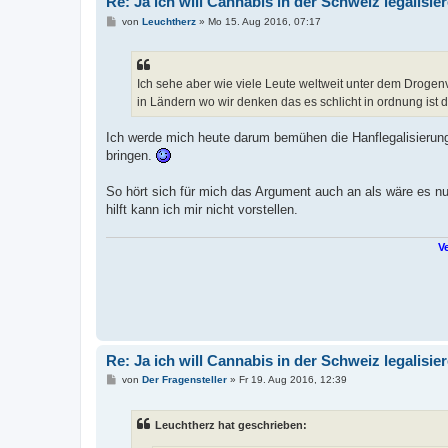
Re: Ja ich will Cannabis in der Schweiz legalisie
B
von
Leuchtherz
»
Mo 15. Aug 2016, 07:17
e
i
t
r
a
Ich sehe aber wie viele Leute weltweit unter dem Drogen
g
in Ländern wo wir denken das es schlicht in ordnung ist 
Ich werde mich heute darum bemühen die Hanflegalisierung
bringen.
So hört sich für mich das Argument auch an als wäre es nur 
hilft kann ich mir nicht vorstellen.
Ve
Re: Ja ich will Cannabis in der Schweiz legalisie
B
von
Der Fragensteller
»
Fr 19. Aug 2016, 12:39
e
i
t
Leuchtherz hat geschrieben:
r
a