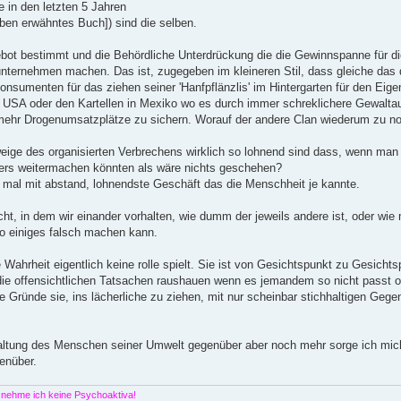
e in den letzten 5 Jahren
ben erwähntes Buch]) sind die selben.
bot bestimmt und die Behördliche Unterdrückung die die Gewinnspanne für die
nternehmen machen. Das ist, zugegeben im kleineren Stil, dass gleiche das
Konsumenten für das ziehen seiner 'Hanfpflänzlis' im Hintergarten für den E
n USA oder den Kartellen in Mexiko wo es durch immer schreklichere Gewalt
ehr Drogenumsatzplätze zu sichern. Worauf der andere Clan wiederum zu no
eige des organisierten Verbrechens wirklich so lohnend sind dass, wenn man
ers weitermachen könnten als wäre nichts geschehen?
 mal mit abstand, lohnendste Geschäft das die Menschheit je kannte.
nicht, in dem wir einander vorhalten, wie dumm der jeweils andere ist, oder wi
so einiges falsch machen kann.
ie Wahrheit eigentlich keine rolle spielt. Sie ist von Gesichtspunkt zu Gesicht
 die offensichtlichen Tatsachen raushauen wenn es jemandem so nicht passt 
e Gründe sie, ins lächerliche zu ziehen, mit nur scheinbar stichhaltigen Geg
haltung des Menschen seiner Umwelt gegenüber aber noch mehr sorge ich mi
enüber.
s nehme ich keine Psychoaktiva!