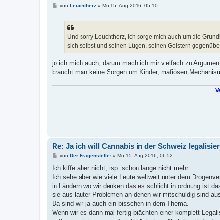
B
von
Leuchtherz
»
Mo 15. Aug 2016, 05:10
e
i
t
r
a
Und sorry Leuchtherz, ich sorge mich auch um die Gru
g
sich selbst und seinen Lügen, seinen Geistern gegenüber
jo ich mich auch, darum mach ich mir vielfach zu Argument
braucht man keine Sorgen um Kinder, mafiösen Mechanisme
Ve
Re: Ja ich will Cannabis in der Schweiz legalisie
B
von
Der Fragensteller
»
Mo 15. Aug 2016, 06:52
e
i
Ich kiffe aber nicht, rsp. schon lange nicht mehr.
t
Ich sehe aber wie viele Leute weltweit unter dem Drogenve
r
a
in Ländern wo wir denken das es schlicht in ordnung ist da
g
sie aus lauter Problemen an denen wir mitschuldig sind aus
Da sind wir ja auch ein bisschen in dem Thema.
Wenn wir es dann mal fertig brächten einer komplett Legal