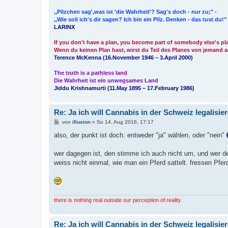
,,Pilzchen sag',was ist 'die Wahrheit'? Sag's doch - nur zu;" -
,,Wie soll ich's dir sagen? Ich bin ein Pilz. Denken - das tust du!"
LARINX
If you don't have a plan, you become part of somebody else's pl
Wenn du keinen Plan hast, wirst du Teil des Planes von jemand 
Terence McKenna (16.November 1946 – 3.April 2000)
The truth is a pathless land
Die Wahrheit ist ein unwegsames Land
Jiddu Krishnamurti (11.May 1895 – 17.February 1986)
Re: Ja ich will Cannabis in der Schweiz legalisie
B
von
illusion
»
So 14. Aug 2016, 17:17
e
i
also, der punkt ist doch: entweder "ja" wählen, oder "nein"
t
r
a
wer dagegen ist, den stimme ich auch nicht um, und wer de
g
weiss nicht einmal, wie man ein Pferd sattelt. fressen Pfer
there is nothing real outside our perception of reality
Re: Ja ich will Cannabis in der Schweiz legalisie