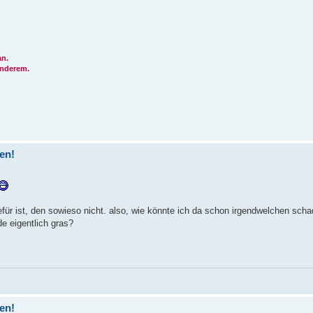
an.
anderem.
ren!
für ist, den sowieso nicht. also, wie könnte ich da schon irgendwelchen scha
de eigentlich gras?
ren!