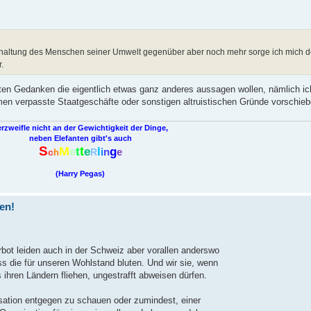
ndhaltung des Menschen seiner Umwelt gegenüber aber noch mehr sorge ich mich 
.
en Gedanken die eigentlich etwas ganz anderes aussagen wollen, nämlich ich w
n verpasste Staatgeschäfte oder sonstigen altruistischen Gründe vorschie
rzweifle nicht an der Gewichtigkeit der Dinge,
neben Elefanten gibt's auch
S
M
t
e
t
e
l
g
i
n
e
c
R
h
(Harry Pegas)
ren!
rbot leiden auch in der Schweiz aber vorallen anderswo
ss die für unseren Wohlstand bluten. Und wir sie, wenn
 ihren Ländern fliehen, ungestrafft abweisen dürfen.
isation entgegen zu schauen oder zumindest, einer