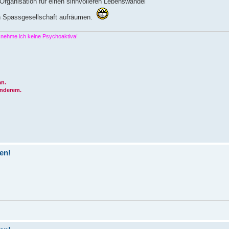
e Organisation für einen sinnvolleren Lebenswandel
n Spassgesellschaft aufräumen.
s nehme ich keine Psychoaktiva!
an.
anderem.
ren!