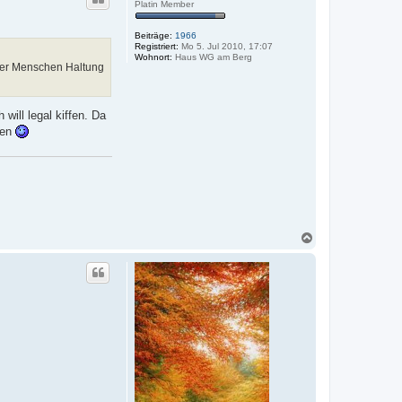
h
Platin Member
o
b
Beiträge:
1966
e
Registriert:
Mo 5. Jul 2010, 17:07
n
Wohnort:
Haus WG am Berg
der Menschen Haltung
ill legal kiffen. Da
ben
N
a
c
h
o
b
e
n