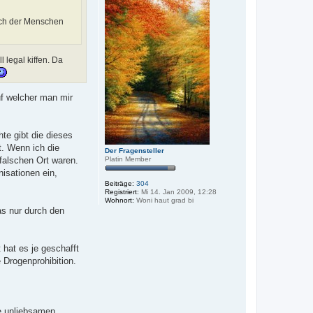
ich der Menschen
 legal kiffen. Da
f welcher man mir
te gibt die dieses
t. Wenn ich die
Der Fragensteller
 falschen Ort waren.
Platin Member
isationen ein,
Beiträge:
304
Registriert:
Mi 14. Jan 2009, 12:28
Wohnort:
Woni haut grad bi
as nur durch den
 hat es je geschafft
Drogenprohibition.
e unliebsamen