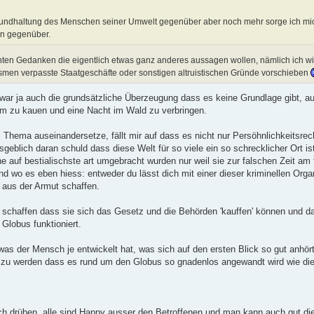
Grundhaltung des Menschen seiner Umwelt gegenüber aber noch mehr sorge ich m
rn gegenüber.
ten Gedanken die eigentlich etwas ganz anderes aussagen wollen, nämlich ich will
men verpasste Staatgeschäfte oder sonstigen altruistischen Gründe vorschieben
ar ja auch die grundsätzliche Überzeugung dass es keine Grundlage gibt, au
rum zu kauen und eine Nacht im Wald zu verbringen.
 Thema auseinandersetze, fällt mir auf dass es nicht nur Persöhnlichkeitsrech
geblich daran schuld dass diese Welt für so viele ein so schrecklicher Ort is
e auf bestialischste art umgebracht wurden nur weil sie zur falschen Zeit am
o es eben hiess: entweder du lässt dich mit einer dieser kriminellen Organ
e aus der Armut schaffen.
schaffen dass sie sich das Gesetz und die Behörden 'kauffen' können und d
Globus funktioniert.
s was der Mensch je entwickelt hat, was sich auf den ersten Blick so gut anhört
 zu werden dass es rund um den Globus so gnadenlos angewandt wird wie die 
ch drüben, alle sind Happy ausser den Betroffenen und man kann auch gut di