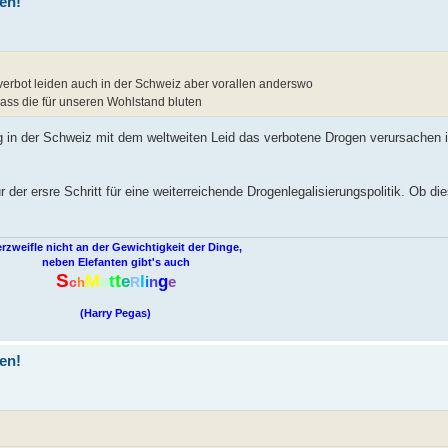
ren!
verbot leiden auch in der Schweiz aber vorallen anderswo
dass die für unseren Wohlstand bluten
 in der Schweiz mit dem weltweiten Leid das verbotene Drogen verursachen i
der ersre Schritt für eine weiterreichende Drogenlegalisierungspolitik. Ob die
rzweifle nicht an der Gewichtigkeit der Dinge,
neben Elefanten gibt's auch
S
M
t
e
t
e
l
g
i
n
e
c
R
h
(Harry Pegas)
ren!