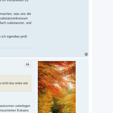
ce im vorneherein zu
m machen, was uns die
ür substanzenkonsum
nfach substanzen, und
 ich irgendwo profi
N
a
c
h
o
b
e
n
a nicht das selbe wie
hanissmen unterlegen
onsumierten Kokains