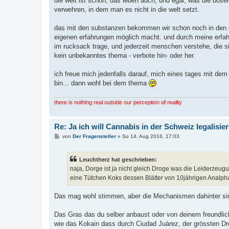
die welt ist schön, das leben auch, und egal, was die bösen
verwehren, in dem man es nicht in die welt setzt.
das mit den substanzen bekommen wir schon noch in den gr
eigenen erfahrungen möglich macht. und durch meine erfahr
im rucksack trage, und jederzeit menschen verstehe, die 
kein unbekanntes thema - verbote hin- oder her.
ich freue mich jedenfalls darauf, mich eines tages mit de
bin... dann wohl bei dem thema
there is nothing real outside our perception of reality
Re: Ja ich will Cannabis in der Schweiz legalisie
B
von
Der Fragensteller
»
So 14. Aug 2016, 17:03
e
i
t
Leuchtherz hat geschrieben:
r
a
naja, Dorge ist ja nicht gleich Droge was die Leiderzeugu
g
eine Tütchen Koks dessen Blätter von 10jährigen Analp
Das mag wohl stimmen, aber die Mechanismen dahinter sin
Das Gras das du selber anbaust oder von deinem freundli
wie das Kokain dass durch Ciudad Juàrez, der grössten D