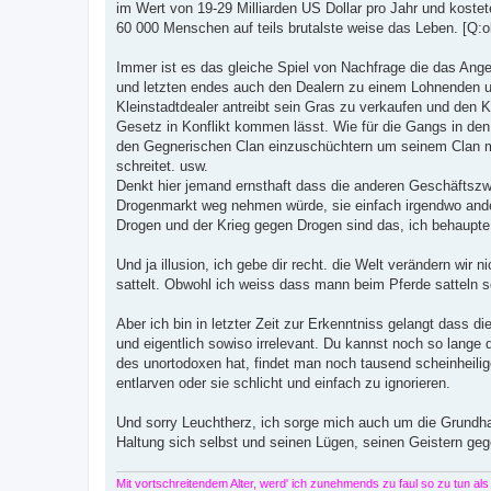
im Wert von 19-29 Milliarden US Dollar pro Jahr und kostet
60 000 Menschen auf teils brutalste weise das Leben. [Q:o
Immer ist es das gleiche Spiel von Nachfrage die das Ange
und letzten endes auch den Dealern zu einem Lohnenden u
Kleinstadtdealer antreibt sein Gras zu verkaufen und den 
Gesetz in Konflikt kommen lässt. Wie für die Gangs in de
den Gegnerischen Clan einzuschüchtern um seinem Clan m
schreitet. usw.
Denkt hier jemand ernsthaft dass die anderen Geschäftszw
Drogenmarkt weg nehmen würde, sie einfach irgendwo and
Drogen und der Krieg gegen Drogen sind das, ich behaupte
Und ja illusion, ich gebe dir recht. die Welt verändern wir 
sattelt. Obwohl ich weiss dass mann beim Pferde satteln 
Aber ich bin in letzter Zeit zur Erkenntniss gelangt dass d
und eigentlich sowiso irrelevant. Du kannst noch so lange
des unortodoxen hat, findet man noch tausend scheinheilig
entlarven oder sie schlicht und einfach zu ignorieren.
Und sorry Leuchtherz, ich sorge mich auch um die Grund
Haltung sich selbst und seinen Lügen, seinen Geistern geg
Mit vortschreitendem Alter, werd' ich zunehmends zu faul so zu tun al