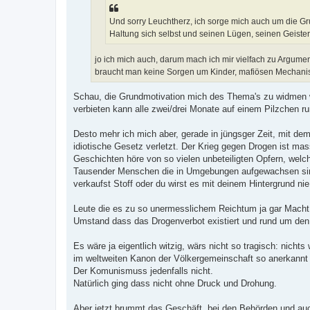
g
Und sorry Leuchtherz, ich sorge mich auch um die 
Haltung sich selbst und seinen Lügen, seinen Geiste
jo ich mich auch, darum mach ich mir vielfach zu Argumen
braucht man keine Sorgen um Kinder, mafiösen Mechanis
Schau, die Grundmotivation mich des Thema's zu widmen w
verbieten kann alle zwei/drei Monate auf einem Pilzchen 
Desto mehr ich mich aber, gerade in jüngsger Zeit, mit dem
idiotische Gesetz verletzt. Der Krieg gegen Drogen ist mass
Geschichten höre von so vielen unbeteiligten Opfern, welch
Tausender Menschen die in Umgebungen aufgewachsen sind w
verkaufst Stoff oder du wirst es mit deinem Hintergrund ni
Leute die es zu so unermesslichem Reichtum ja gar Macht 
Umstand dass das Drogenverbot existiert und rund um den 
Es wäre ja eigentlich witzig, wärs nicht so tragisch: nicht
im weltweiten Kanon der Völkergemeinschaft so anerkannt
Der Komunismuss jedenfalls nicht.
Natürlich ging dass nicht ohne Druck und Drohung.
Aber jetzt brummt das Geschäft, bei den Behörden und au