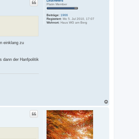
Leuchtherz
h
Platin Member
o
b
Beiträge:
1966
e
Registriert:
Mo 5. Jul 2010, 17:07
n
Wohnort:
Haus WG am Berg
n einklang zu
s dann der Hanfpolitik
N
a
c
h
o
b
e
n