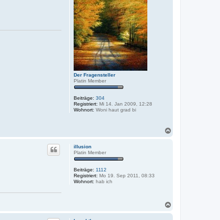
Der Fragensteller
Platin Member
Beiträge:
304
Registriert:
Mi 14. Jan 2009, 12:28
Wohnort:
Woni haut grad bi
N
a
c
illusion
h
Platin Member
o
b
Beiträge:
1112
e
Registriert:
Mo 19. Sep 2011, 08:33
n
Wohnort:
hab ich
N
a
c