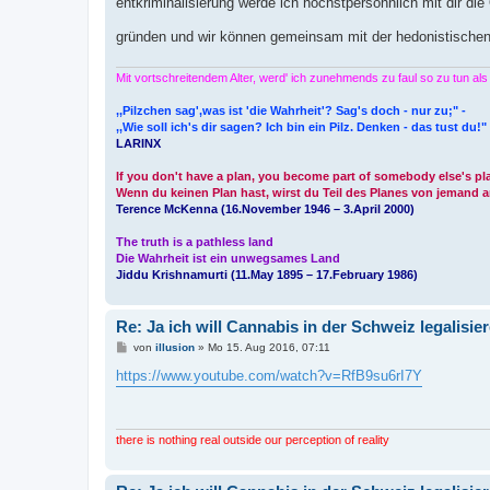
entkriminalisierung werde ich höchstpersöhnlich mit dir di
gründen und wir können gemeinsam mit der hedonistische
Mit vortschreitendem Alter, werd' ich zunehmends zu faul so zu tun al
,,Pilzchen sag',was ist 'die Wahrheit'? Sag's doch - nur zu;" -
,,Wie soll ich's dir sagen? Ich bin ein Pilz. Denken - das tust du!"
LARINX
If you don't have a plan, you become part of somebody else's pl
Wenn du keinen Plan hast, wirst du Teil des Planes von jemand 
Terence McKenna (16.November 1946 – 3.April 2000)
The truth is a pathless land
Die Wahrheit ist ein unwegsames Land
Jiddu Krishnamurti (11.May 1895 – 17.February 1986)
Re: Ja ich will Cannabis in der Schweiz legalisie
B
von
illusion
»
Mo 15. Aug 2016, 07:11
e
i
https://www.youtube.com/watch?v=RfB9su6rI7Y
t
r
a
g
there is nothing real outside our perception of reality