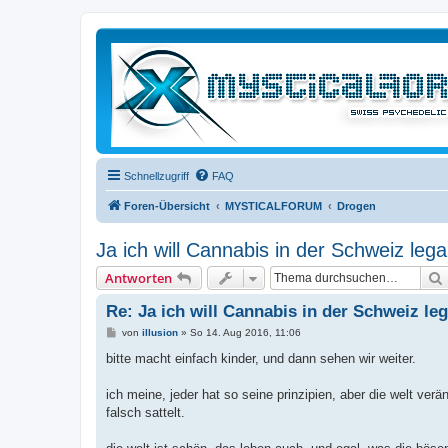
Schnellzugriff
FAQ
Foren-Übersicht
MYSTICALFORUM
Drogen
Ja ich will Cannabis in der Schweiz legal
Antworten
Re: Ja ich will Cannabis in der Schweiz leg
B
von
illusion
»
So 14. Aug 2016, 11:06
e
i
bitte macht einfach kinder, und dann sehen wir weiter.
t
r
a
ich meine, jeder hat so seine prinzipien, aber die welt ver
g
falsch sattelt.