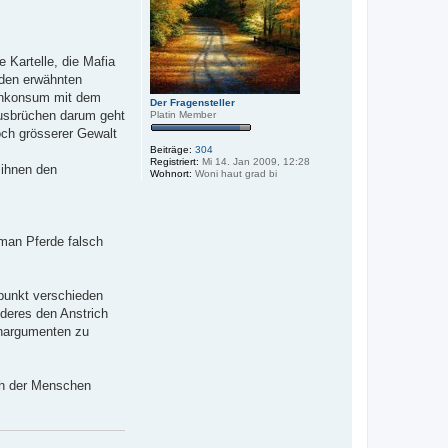
 Kartelle, die Mafia
 den erwähnten
igenkonsum mit dem
Der Fragensteller
ausbrüchen darum geht
Platin Member
ch grösserer Gewalt
Beiträge:
304
Registriert:
Mi 14. Jan 2009, 12:28
 ihnen den
Wohnort:
Woni haut grad bi
e man Pferde falsch
spunkt verschieden
oderes den Anstrich
enargumenten zu
ch der Menschen