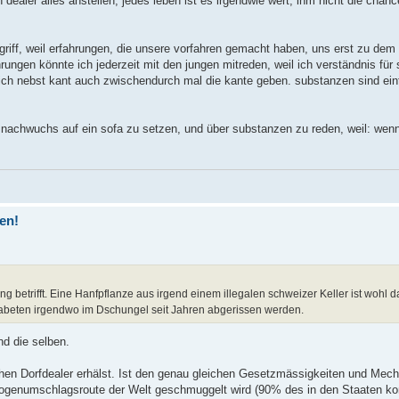
 dealer alles anstellen, jedes leben ist es irgendwie wert, ihm nicht die chan
iff, weil erfahrungen, die unsere vorfahren gemacht haben, uns erst zu de
ungen könnte ich jederzeit mit den jungen mitreden, weil ich verständnis f
sich nebst kant auch zwischendurch mal die kante geben. substanzen sind ei
m nachwuchs auf ein sofa zu setzen, und über substanzen zu reden, weil: wenn
ren!
ng betrifft. Eine Hanfpflanze aus irgend einem illegalen schweizer Keller ist wohl d
habeten irgendwo im Dschungel seit Jahren abgerissen werden.
d die selben.
chen Dorfdealer erhälst. Ist den genau gleichen Gesetzmässigkeiten und Mec
rogenumschlagsroute der Welt geschmuggelt wird (90% des in den Staaten k