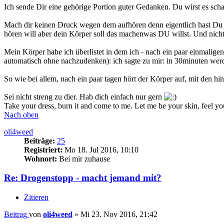
Ich sende Dir eine gehörige Portion guter Gedanken. Du wirst es sch
Mach dir keinen Druck wegen dem aufhören denn eigentlich hast Du se
hören will aber dein Körper soll das machenwas DU willst. Und nicht u
Mein Körper habe ich überlistet in dem ich - nach ein paar einmaligen
automatisch ohne nachzudenken): ich sagte zu mir: in 30minuten werd
So wie bei allem, nach ein paar tagen hört der Körper auf, mit den hi
Sei nicht streng zu dier. Hab dich einfach nur gern
Take your dress, burn it and come to me. Let me be your skin, feel yo
Nach oben
oli4weed
Beiträge:
25
Registriert:
Mo 18. Jul 2016, 10:10
Wohnort:
Bei mir zuhause
Re: Drogenstopp - macht jemand mit?
Zitieren
Beitrag
von
oli4weed
»
Mi 23. Nov 2016, 21:42