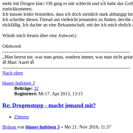
mehr mit Drogen klar:/ Oft ging es mir schlecht und ich habe das Ge
zurückkommen.
Ich musste leider feststellen, dass ich doch ziemlich stark abhängig b
Ich schreibe diesen Thread um vielleicht jemanden zu finden, der/die 
rückfällig. Ich dachte an eine Bekanntschaft, mit der ich mich ehrli
Würde mich freuen über eine Antwort;)
Oli4weed
--------------------------------------------------------------------------------------
„Man bereut nie, was man getan, sondern immer, was man nicht getan
ॐ Marc Aurel ॐ
--------------------------------------------------------------------------------------
Nach oben
blaues hufeisen 3
Beiträge:
32
Registriert:
Mi 17. Apr 2013, 13:15
Re: Drogenstopp - macht jemand mit?
Zitieren
Beitrag
von
blaues hufeisen 3
»
Mo 21. Nov 2016, 11:37