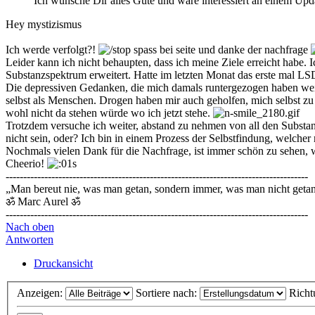
Ich wünsche Dir alles Gute und wäre interessiert an einem Up
Hey mystizismus
Ich werde verfolgt?!
spass bei seite und danke der nachfrage
Leider kann ich nicht behaupten, dass ich meine Ziele erreicht habe
Substanzspektrum erweitert. Hatte im letzten Monat das erste mal LS
Die depressiven Gedanken, die mich damals runtergezogen haben w
selbst als Menschen. Drogen haben mir auch geholfen, mich selbst zu
wohl nicht da stehen würde wo ich jetzt stehe.
Trotzdem versuche ich weiter, abstand zu nehmen von all den Substan
nicht sein, oder? Ich bin in einem Prozess der Selbstfindung, welch
Nochmals vielen Dank für die Nachfrage, ist immer schön zu sehen, 
Cheerio!
--------------------------------------------------------------------------------------
„Man bereut nie, was man getan, sondern immer, was man nicht getan
ॐ Marc Aurel ॐ
--------------------------------------------------------------------------------------
Nach oben
Antworten
Druckansicht
Anzeigen:
Sortiere nach:
Richt