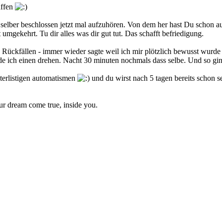
affen
lber beschlossen jetzt mal aufzuhören. Von dem her hast Du schon auf
mgekehrt. Tu dir alles was dir gut tut. Das schafft befriedigung.
 Rückfällen - immer wieder sagte weil ich mir plötzlich bewusst wurde d
e ich einen drehen. Nacht 30 minuten nochmals dass selbe. Und so ging
nterlistigen automatismen
und du wirst nach 5 tagen bereits schon s
ur dream come true, inside you.