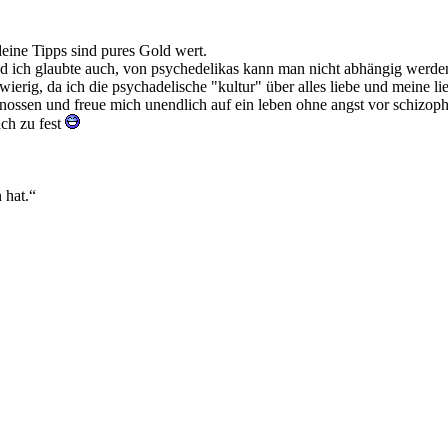
eine Tipps sind pures Gold wert.
und ich glaubte auch, von psychedelikas kann man nicht abhängig werden
ierig, da ich die psychadelische "kultur" über alles liebe und meine li
 genossen und freue mich unendlich auf ein leben ohne angst vor schiz
ach zu fest
 hat.“