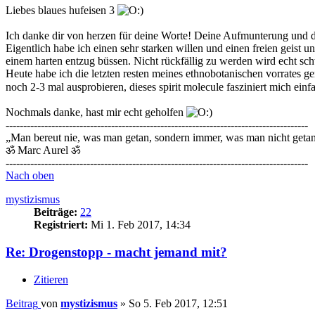
Liebes blaues hufeisen 3
Ich danke dir von herzen für deine Worte! Deine Aufmunterung und d
Eigentlich habe ich einen sehr starken willen und einen freien geist 
einem harten entzug büssen. Nicht rückfällig zu werden wird echt schw
Heute habe ich die letzten resten meines ethnobotanischen vorrates
noch 2-3 mal ausprobieren, dieses spirit molecule fasziniert mich einf
Nochmals danke, hast mir echt geholfen
--------------------------------------------------------------------------------------
„Man bereut nie, was man getan, sondern immer, was man nicht getan
ॐ Marc Aurel ॐ
--------------------------------------------------------------------------------------
Nach oben
mystizismus
Beiträge:
22
Registriert:
Mi 1. Feb 2017, 14:34
Re: Drogenstopp - macht jemand mit?
Zitieren
Beitrag
von
mystizismus
»
So 5. Feb 2017, 12:51