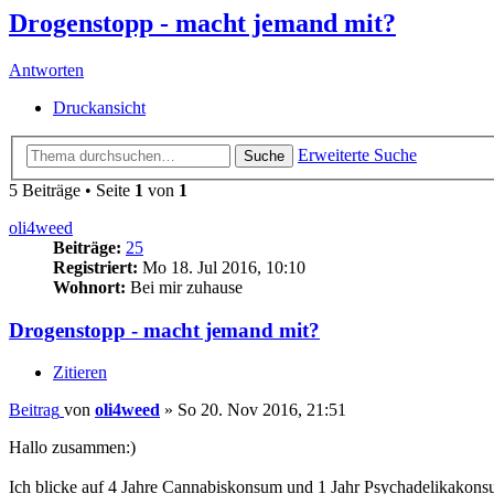
Drogenstopp - macht jemand mit?
Antworten
Druckansicht
Erweiterte Suche
Suche
5 Beiträge • Seite
1
von
1
oli4weed
Beiträge:
25
Registriert:
Mo 18. Jul 2016, 10:10
Wohnort:
Bei mir zuhause
Drogenstopp - macht jemand mit?
Zitieren
Beitrag
von
oli4weed
»
So 20. Nov 2016, 21:51
Hallo zusammen:)
Ich blicke auf 4 Jahre Cannabiskonsum und 1 Jahr Psychadelikakonsum