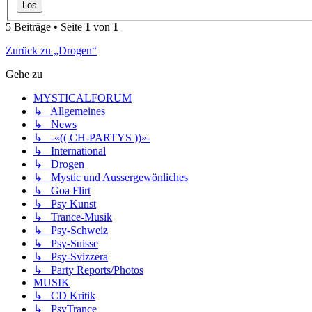
5 Beiträge • Seite
1
von
1
Zurück zu „Drogen“
Gehe zu
MYSTICALFORUM
↳ Allgemeines
↳ News
↳ -«(( CH-PARTYS ))»-
↳ International
↳ Drogen
↳ Mystic und Aussergewönliches
↳ Goa Flirt
↳ Psy Kunst
↳ Trance-Musik
↳ Psy-Schweiz
↳ Psy-Suisse
↳ Psy-Svizzera
↳ Party Reports/Photos
MUSIK
↳ CD Kritik
↳ PsyTrance