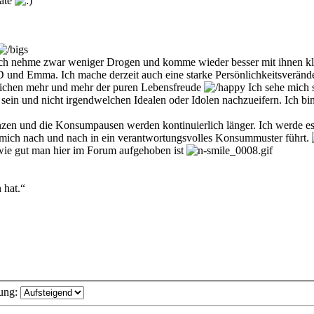
date
. Ich nehme zwar weniger Drogen und komme wieder besser mit ihnen kla
D und Emma. Ich mache derzeit auch eine starke Persönlichkeitsveränd
eichen mehr und mehr der puren Lebensfreude
Ich sehe mich s
 sein und nicht irgendwelchen Idealen oder Idolen nachzueifern. Ich bi
zen und die Konsumpausen werden kontinuierlich länger. Ich werde es 
er mich nach und nach in ein verantwortungsvolles Konsummuster führt.
wie gut man hier im Forum aufgehoben ist
 hat.“
ung: