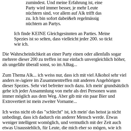
zumindest. Und meine Erfahrung ist, eine
Party wird immer besser, je mehr Leute
nüchtern sind, vor allem auf Alk trifft das
zu. Ich bin sofort dabei&eh regelmässig
nüchtern an Partys.
Ich finde KEINE Gleichgesinnten an Parties. Meine
Spezies ist so selten, dass vielleicht jeder 200. so tickt
wie ich.
Die Wahrscheinlichkeit an einer Party einen oder allenfalls sogar
mehrere dieser 200 zu treffen ist nur einfach unvergleichlich höher,
als ungefähr überall sonst, so im Alltag...
Zum Thema Alk... ich weiss nur, dass ich mit viel Alkohol sehr viel
anders re-/agiere im Zusammentreffen mit anderen Angehörigen
dieser Spezies. Sehr viel befreiter noch dazu. Ich mein' grundsätzlich
gehe ich jeder Ansammlung von mehr als drei Personen wann
immer möglich aus dem Weg. Aber gib mir ein paar Bier und
Extrovertiert ist mein zweiter Vorname...
Ich weiss nicht ob das "schlecht" ist, ich mein' das heisst ja nicht
unbedingt, dass ich dadurch ein anderer Mensch werde. Etwas
weniger intelligent womöglich, und vermutlich mit der Zeit auch
etwas Unausstehlich, für Leute, die mich eher so mögen, wie ich