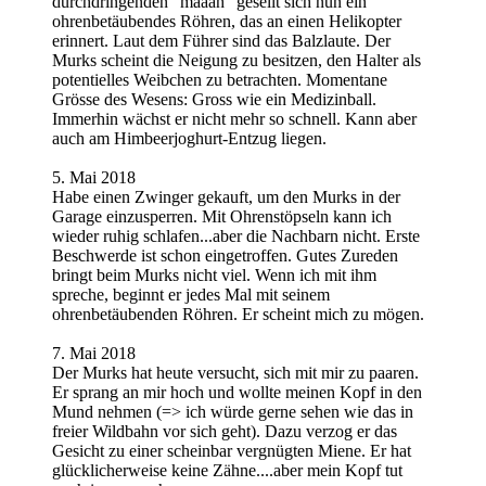
durchdringenden "määäh" gesellt sich nun ein
ohrenbetäubendes Röhren, das an einen Helikopter
erinnert. Laut dem Führer sind das Balzlaute. Der
Murks scheint die Neigung zu besitzen, den Halter als
potentielles Weibchen zu betrachten. Momentane
Grösse des Wesens: Gross wie ein Medizinball.
Immerhin wächst er nicht mehr so schnell. Kann aber
auch am Himbeerjoghurt-Entzug liegen.
5. Mai 2018
Habe einen Zwinger gekauft, um den Murks in der
Garage einzusperren. Mit Ohrenstöpseln kann ich
wieder ruhig schlafen...aber die Nachbarn nicht. Erste
Beschwerde ist schon eingetroffen. Gutes Zureden
bringt beim Murks nicht viel. Wenn ich mit ihm
spreche, beginnt er jedes Mal mit seinem
ohrenbetäubenden Röhren. Er scheint mich zu mögen.
7. Mai 2018
Der Murks hat heute versucht, sich mit mir zu paaren.
Er sprang an mir hoch und wollte meinen Kopf in den
Mund nehmen (=> ich würde gerne sehen wie das in
freier Wildbahn vor sich geht). Dazu verzog er das
Gesicht zu einer scheinbar vergnügten Miene. Er hat
glücklicherweise keine Zähne....aber mein Kopf tut