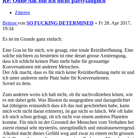
Re: Ohne Alk bin ich nicht partytauglich
Zitieren
Beitrag
von
SO FUCKING DETERMINED
»
Fr 28. Apr 2017,
19:34
Es ist im Grunde ganz einfach:
Eine Goa ist für mich, wie gesagt, eine totale Reizüberflutung. Eine
solche nüchtern zu bestreiten ist eine derart grosse Anstrengung,
dass ich schlicht keinen Platz mehr habe für grossartige
Konversationen mit anderen Menschen.
Der Alk macht, dass es für mich keine Reizüberflutung mehr ist und
ich unter anderem mehr Platz habe für Konversationen.
Soviel zu dem.
Zum anderen weiss ich halt nicht, ob ihr nachvollziehen könnt, wie
es mir dabei geht. Was Illusion da ausgegraben und dazugedichtet
hat (übrigens erstaunlich dass ich das mal geschrieben habe, kann
mich echt nicht daran erinnern), ist gar nicht so falsch. Wie oft habe
ich mich schon gefragt, ob ich nicht von einem anderen Planeten
komme. Für mich ist der Grossteil der Menschen vom Verhalten her
zuerst einmal sehr mysteriös, unergründlich und misstrauenerregend.
Alkohol macht dieses Gefühl weg und zwar zu einem recht grossen