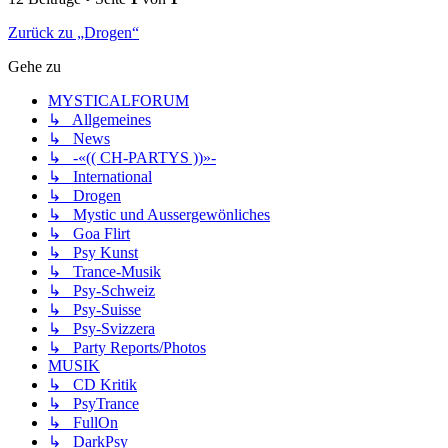
Zurück zu „Drogen“
Gehe zu
MYSTICALFORUM
↳ Allgemeines
↳ News
↳ -«(( CH-PARTYS ))»-
↳ International
↳ Drogen
↳ Mystic und Aussergewönliches
↳ Goa Flirt
↳ Psy Kunst
↳ Trance-Musik
↳ Psy-Schweiz
↳ Psy-Suisse
↳ Psy-Svizzera
↳ Party Reports/Photos
MUSIK
↳ CD Kritik
↳ PsyTrance
↳ FullOn
↳ DarkPsy