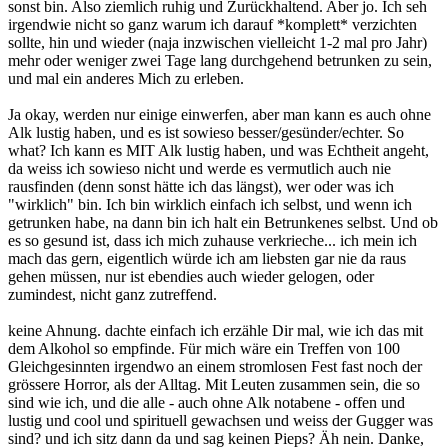
sonst bin. Also ziemlich ruhig und Zurückhaltend. Aber jo. Ich seh
irgendwie nicht so ganz warum ich darauf *komplett* verzichten
sollte, hin und wieder (naja inzwischen vielleicht 1-2 mal pro Jahr)
mehr oder weniger zwei Tage lang durchgehend betrunken zu sein,
und mal ein anderes Mich zu erleben.
Ja okay, werden nur einige einwerfen, aber man kann es auch ohne
Alk lustig haben, und es ist sowieso besser/gesünder/echter. So
what? Ich kann es MIT Alk lustig haben, und was Echtheit angeht,
da weiss ich sowieso nicht und werde es vermutlich auch nie
rausfinden (denn sonst hätte ich das längst), wer oder was ich
"wirklich" bin. Ich bin wirklich einfach ich selbst, und wenn ich
getrunken habe, na dann bin ich halt ein Betrunkenes selbst. Und ob
es so gesund ist, dass ich mich zuhause verkrieche... ich mein ich
mach das gern, eigentlich würde ich am liebsten gar nie da raus
gehen müssen, nur ist ebendies auch wieder gelogen, oder
zumindest, nicht ganz zutreffend.
keine Ahnung. dachte einfach ich erzähle Dir mal, wie ich das mit
dem Alkohol so empfinde. Für mich wäre ein Treffen von 100
Gleichgesinnten irgendwo an einem stromlosen Fest fast noch der
grössere Horror, als der Alltag. Mit Leuten zusammen sein, die so
sind wie ich, und die alle - auch ohne Alk notabene - offen und
lustig und cool und spirituell gewachsen und weiss der Gugger was
sind? und ich sitz dann da und sag keinen Pieps? Äh nein. Danke,