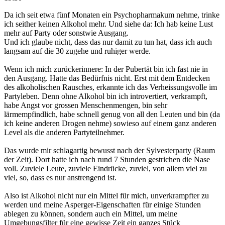
Da ich seit etwa fünf Monaten ein Psychopharmakum nehme, trinke
ich seither keinen Alkohol mehr. Und siehe da: Ich hab keine Lust
mehr auf Party oder sonstwie Ausgang.
Und ich glaube nicht, dass das nur damit zu tun hat, dass ich auch
langsam auf die 30 zugehe und ruhiger werde.
Wenn ich mich zurückerinnere: In der Pubertät bin ich fast nie in
den Ausgang. Hatte das Bedürfnis nicht. Erst mit dem Entdecken
des alkoholischen Rausches, erkannte ich das Verheissungsvolle im
Partyleben. Denn ohne Alkohol bin ich introvertiert, verkrampft,
habe Angst vor grossen Menschenmengen, bin sehr
lärmempfindlich, habe schnell genug von all den Leuten und bin (da
ich keine anderen Drogen nehme) sowieso auf einem ganz anderen
Level als die anderen Partyteilnehmer.
Das wurde mir schlagartig bewusst nach der Sylvesterparty (Raum
der Zeit). Dort hatte ich nach rund 7 Stunden gestrichen die Nase
voll. Zuviele Leute, zuviele Eindrücke, zuviel, von allem viel zu
viel, so, dass es nur anstrengend ist.
Also ist Alkohol nicht nur ein Mittel für mich, unverkrampfter zu
werden und meine Asperger-Eigenschaften für einige Stunden
ablegen zu können, sondern auch ein Mittel, um meine
Umgebungsfilter für eine gewisse Zeit ein ganzes Stück