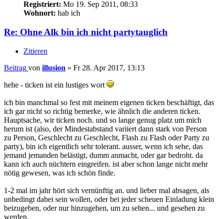
Registriert:
Mo 19. Sep 2011, 08:33
Wohnort:
hab ich
Re: Ohne Alk bin ich nicht partytauglich
Zitieren
Beitrag
von
illusion
»
Fr 28. Apr 2017, 13:13
hehe - ticken ist ein lustiges wort
ich bin manchmal so fest mit meinem eigenen ticken beschäftigt, das
ich gar nicht so richtig bemerke, wie ähnlich die anderen ticken.
Hauptsache, wir ticken noch. und so lange genug platz um mich
herum ist (also, der Mindestabstand variiert dann stark von Person
zu Person, Geschlecht zu Geschlecht, Flash zu Flash oder Party zu
party), bin ich eigentlich sehr tolerant. ausser, wenn ich sehe, das
jemand jemanden belästigt, dumm anmacht, oder gar bedroht. da
kann ich auch nüchtern eingreifen. ist aber schon lange nicht mehr
nötig gewesen, was ich schön finde.
1-2 mal im jahr hört sich vernünftig an. und lieber mal absagen, als
unbedingt dabei sein wollen, oder bei jeder scheuen Einladung klein
beizugeben, oder nur hinzugehen, um zu sehen... und gesehen zu
werden.