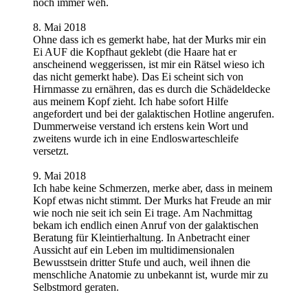
noch immer weh.
8. Mai 2018
Ohne dass ich es gemerkt habe, hat der Murks mir ein
Ei AUF die Kopfhaut geklebt (die Haare hat er
anscheinend weggerissen, ist mir ein Rätsel wieso ich
das nicht gemerkt habe). Das Ei scheint sich von
Hirnmasse zu ernähren, das es durch die Schädeldecke
aus meinem Kopf zieht. Ich habe sofort Hilfe
angefordert und bei der galaktischen Hotline angerufen.
Dummerweise verstand ich erstens kein Wort und
zweitens wurde ich in eine Endloswarteschleife
versetzt.
9. Mai 2018
Ich habe keine Schmerzen, merke aber, dass in meinem
Kopf etwas nicht stimmt. Der Murks hat Freude an mir
wie noch nie seit ich sein Ei trage. Am Nachmittag
bekam ich endlich einen Anruf von der galaktischen
Beratung für Kleintierhaltung. In Anbetracht einer
Aussicht auf ein Leben im multidimensionalen
Bewusstsein dritter Stufe und auch, weil ihnen die
menschliche Anatomie zu unbekannt ist, wurde mir zu
Selbstmord geraten.