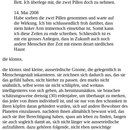
Bett. Ich überlege mir, die zwei Pillen doch zu nehmen.
14. Mai 2008
Habe soeben die zwei Pillen genommen und warte auf
die Wirkung. Ich bin schlussendlich froh darüber, dass
mein linker Arm immernoch einsetzbar ist. Somit kann
ich diese Zeilen zu ende schreiben. Schliesslich ist es
mir ein grosses Anliegen, dass in Zukunft auch noch
andere Menschen ihre Zeit mit einem derart niedlichen
Haust
die klonnx.
die klonnx sind kleine, ausserirdische Gnome, die gelegentlich in
Menschengestalt inkarnieren. sie zeichnen sich dadurch aus, das sie
das gefühl haben, nicht hierher zu passen. den murks nicht
unähnlich, selbst wenn sie nicht schlüpfen, und weitaus
intelligenteres von sich geben, als herumzumääken. sie brauchen
schätzungsweise dreissig (30) erdenjahre, um überhaupt zu merken,
das jeder von ihnen individuell ist, und sie nur von den schranken in
ihren köpfen daran gehindert wurden, sich auf andere Bewohner des
Planeten einzulassen. nachdem ihnen allmählich bewusst wird, das
auch sie ihre Berechtigung haben, spass am leben zu finden, fangen
sie auch sogleich damit an, sich nicht länger wie aussereirdische
aufzuführen. dazu gehören folgende, nicht eben unwichtige