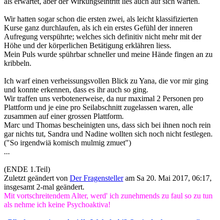
als erwartet, aber der Wirkungseintritt lies auch auf sich warten.
Wir hatten sogar schon die ersten zwei, als leicht klassifizierten
Kurse ganz durchlaufen, als ich ein erstes Gefühl der inneren
Aufregung verspührte; welches sich definitiv nicht mehr mit der
Höhe und der körperlichen Betätigung erklähren liess.
Mein Puls wurde spührbar schneller und meine Hände fingen an zu
kribbeln.
Ich warf einen verheissungsvollen Blick zu Yana, die vor mir ging
und konnte erkennen, dass es ihr auch so ging.
Wir traffen uns verbotenerweise, da nur maximal 2 Personen pro
Plattform und je eine pro Seilabschnitt zugelassen waren, alle
zusammen auf einer grossen Plattform.
Marc und Thomas bescheinigten uns, dass sich bei ihnen noch rein
gar nichts tut, Sandra und Nadine wollten sich noch nicht festlegen.
("So irgendwiä komisch mulmig zmuet")
...
(ENDE 1.Teil)
Zuletzt geändert von
Der Fragensteller
am Sa 20. Mai 2017, 06:17,
insgesamt 2-mal geändert.
Mit vortschreitendem Alter, werd' ich zunehmends zu faul so zu tun
als nehme ich keine Psychoaktiva!