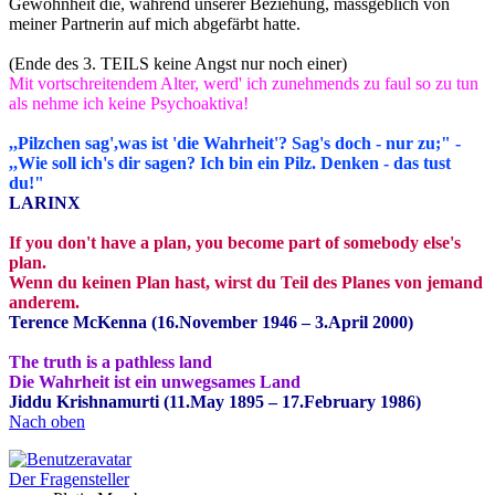
Gewohnheit die, während unserer Beziehung, massgeblich von
meiner Partnerin auf mich abgefärbt hatte.
(Ende des 3. TEILS keine Angst nur noch einer)
Mit vortschreitendem Alter, werd' ich zunehmends zu faul so zu tun
als nehme ich keine Psychoaktiva!
,,Pilzchen sag',was ist 'die Wahrheit'? Sag's doch - nur zu;" -
,,Wie soll ich's dir sagen? Ich bin ein Pilz. Denken - das tust
du!"
LARINX
If you don't have a plan, you become part of somebody else's
plan.
Wenn du keinen Plan hast, wirst du Teil des Planes von jemand
anderem.
Terence McKenna (16.November 1946 – 3.April 2000)
The truth is a pathless land
Die Wahrheit ist ein unwegsames Land
Jiddu Krishnamurti (11.May 1895 – 17.February 1986)
Nach oben
Der Fragensteller