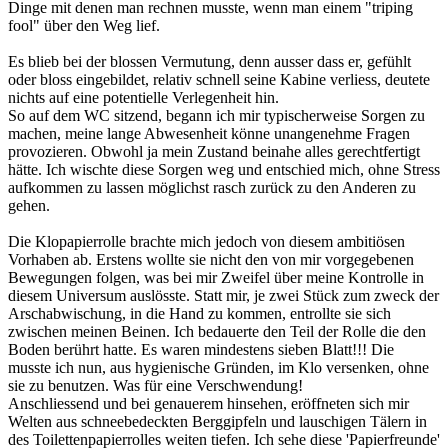
Dinge mit denen man rechnen musste, wenn man einem "triping
fool" über den Weg lief.
Es blieb bei der blossen Vermutung, denn ausser dass er, gefühlt
oder bloss eingebildet, relativ schnell seine Kabine verliess, deutete
nichts auf eine potentielle Verlegenheit hin.
So auf dem WC sitzend, begann ich mir typischerweise Sorgen zu
machen, meine lange Abwesenheit könne unangenehme Fragen
provozieren. Obwohl ja mein Zustand beinahe alles gerechtfertigt
hätte. Ich wischte diese Sorgen weg und entschied mich, ohne Stress
aufkommen zu lassen möglichst rasch zurück zu den Anderen zu
gehen.
Die Klopapierrolle brachte mich jedoch von diesem ambitiösen
Vorhaben ab. Erstens wollte sie nicht den von mir vorgegebenen
Bewegungen folgen, was bei mir Zweifel über meine Kontrolle in
diesem Universum auslösste. Statt mir, je zwei Stück zum zweck der
Arschabwischung, in die Hand zu kommen, entrollte sie sich
zwischen meinen Beinen. Ich bedauerte den Teil der Rolle die den
Boden berührt hatte. Es waren mindestens sieben Blatt!!! Die
musste ich nun, aus hygienische Gründen, im Klo versenken, ohne
sie zu benutzen. Was für eine Verschwendung!
Anschliessend und bei genauerem hinsehen, eröffneten sich mir
Welten aus schneebedeckten Berggipfeln und lauschigen Tälern in
des Toilettenpapierrolles weiten tiefen. Ich sehe diese 'Papierfreunde'