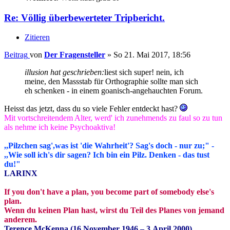
Re: Völlig überbewerteter Tripbericht.
Zitieren
Beitrag
von
Der Fragensteller
»
So 21. Mai 2017, 18:56
illusion hat geschrieben:
liest sich super! nein, ich
meine, den Massstab für Orthographie sollte man sich
eh schenken - in einem goanisch-angehauchten Forum.
Heisst das jetzt, dass du so viele Fehler entdeckt hast?
Mit vortschreitendem Alter, werd' ich zunehmends zu faul so zu tun
als nehme ich keine Psychoaktiva!
,,Pilzchen sag',was ist 'die Wahrheit'? Sag's doch - nur zu;" -
,,Wie soll ich's dir sagen? Ich bin ein Pilz. Denken - das tust
du!"
LARINX
If you don't have a plan, you become part of somebody else's
plan.
Wenn du keinen Plan hast, wirst du Teil des Planes von jemand
anderem.
Terence McKenna (16.November 1946 – 3.April 2000)