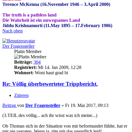
Terence McKenna (16.November 1946 – 3.April 2000)
The truth is a pathless land
Die Wahrheit ist ein unwegsames Land
Jiddu Krishnamurti (11.May 1895 – 17.February 1986)
Nach oben
Der Fragensteller
Platin Member
Beiträge:
304
Registriert:
Mi 14. Jan 2009, 12:28
Wohnort:
Woni haut grad bi
Re: Völlig überbewerteter Trippbericht.
Zitieren
Beitrag
von
Der Fragensteller
»
Fr 19. Mai 2017, 09:13
(3.TEIL des völlig... ach ihr wisst was ich meine...)
Ob Thomas sich in der Situation von mir beformundet fühlte, hat er
mir nie verraten. Wenn ja, täte mir das unendlich leid!