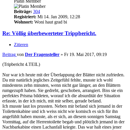
Platin Member
Beiträge:
304
Registriert:
Mi 14. Jan 2009, 12:28
Wohnort:
Woni haut grad bi
Re: Völlig überbewerteter Trippbericht.
Zitieren
Beitrag
von
Der Fragensteller
»
Fr 19. Mai 2017, 09:19
(Tripbericht 4.TEIL)
Nur war ich heute mit der Überlappung der Blätter nicht zufrieden.
Da mir natürlich jegliches Zeitgefühl fehlte, musste ich wohl
mindestens zehn minuten, wenn nicht gar länger, an den Blättern
rumgezupft haben. Sie gedreht, geschoben, arrangiert. Biss sie ein
perfektes Prisma bildeten, worauf ich die absurdität der Situation
erfasste, in der ich mich, mit mir selber, gerade befand.
Ich musste laut los prussten. Neben mir befand sich jemand in der
Toilettenkabine und ich weiss nicht wie komisch es sich für ihn
angefühlt haben musste, als er sich, an diesem sonnigen Samstag
Vormittag, auf die Herrentoilette begab und plötzlich jemand in der
Nachbarkabine einen Lachanfall kriegte. Das war halt eines jener