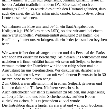
nicht kannten, wurden sich gegenseitig bekannt gemacht. Hatte ich
bei der Anfahrt (natürlich mit dem ÖV, Ehrensache) noch ein
mulmiges Gefühl, so wurde dies durch den Umstand gelindert, dass
auch die zwei, die ich bis anhin nicht kannte, komunikative, offene
Leute zu sein schienen.
Wir nahmen die Filze um rund 0945h ein (laut Angaben des
Kollegen à je 150 Mikro reines LSD), so dass wir auch bei einem
unerwartet schnellen Wirkungseintritt genügend Zeit hatten, die
Einführung hinter uns zu bringen, die ein Jeder jedesmal zu begehen
hatte.
Wir waren früher dort als angenommen und das Personal des Parks
war noch mit einrichten beschäftigt. Sie hiessen uns wilkommen und
nachdem wir ihnen erklährt hatten wir seien mit Seilparks bestens
vertraut, meinte der Teamleiter wir können ruhig schon mal die
Ausrüstung für uns bereitmachen. Wir diskutierten, darüber was
alles zu beachten sei, wenn man mit verändertem Bewusstsein in 30
metern höhe in den Seilen hängt.
Zum Glück waren alle schon mal in einem Seilpark gewesen und
kannten daher die Tücken. Nüchtern versteht sich.
Auch entschieden wir stehts zusammen zu bleiben, uns gegenseitig
zu überprüffen und uns beim Sicherheitssatz: 'auf den Boden
zurück' zu ziehen, falls es jemandem zu viel wurde.
Die Instruktion dauerte länger als erwartet und war noch trockener