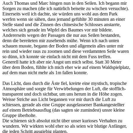
Auch Thomas und Marc hingen nun in den Seilen. Ich begann mir
Sorgen zu machen (die ich natürlich beiseite zu wischen versuchte).
Einerseits weil ich dachte, sie würden uns wohl aus dem Park
werfen wenn sie sähen, dass jemand gefühlte 30 minuten an einer
Stelle stand und die Zinnen des chinesische Schlosses anstarrte,
welches sich gerade im Wipfel des Baumes vor mir bildete.
Andererseits wegen der Passagen die nur aus Seilen bestanden,
denn die bereiteten mir zusehends mühe. Wenn ich nach unten
schauen musste, begann der Boden und allgemein alles unter mir
rein und wieder raus zu zoomen und diese verdammten Seile waren
so dünn, ich konnte sie einfach nicht mit dem Fuss treffen.
Generell hatte ich aber nie Angst um mich selbst. Statt 30 Meter
über dem Boden, fühlte ich mich eher wie auf einem Waldspielplatz,
auf dem man nicht mehr als 1m fallen konnte.
Das Licht, dass durch die Äste fiel, kreirte eine mystisch, tropische
Atmosphäre und sorgte für Verwirbelungen der Luft, die stofflich-
transparent und doch sichtbar, um uns herum in die Höhe zogen.
Weisse Striche aus Licht begannen vor mir durch die Luft zu
schiessen, gerade als eine Gruppe ausgelassener Bankangestellter
auf einem Betriebsausflug (das sagten sie zumindest) unsre kleine
Gruppe überholte.
Die schienen sich absolut nicht über unser kurioses Verhalten zu
wundern. Wir wirkten wohl eher so als seien wir blutige Anfänger,
die jeden Schritt ausgiebig planten.