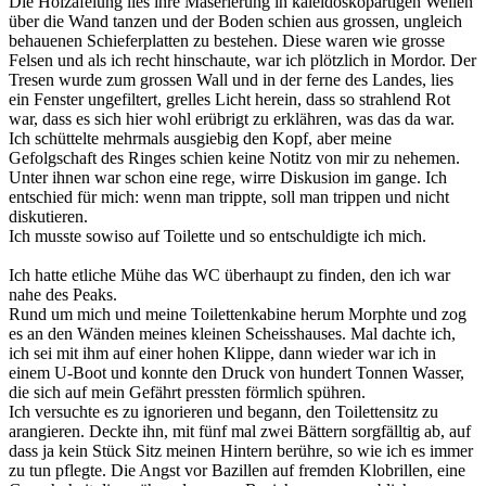
Die Holzäfelung lies ihre Maserierung in kaleidoskopartigen Wellen
über die Wand tanzen und der Boden schien aus grossen, ungleich
behauenen Schieferplatten zu bestehen. Diese waren wie grosse
Felsen und als ich recht hinschaute, war ich plötzlich in Mordor. Der
Tresen wurde zum grossen Wall und in der ferne des Landes, lies
ein Fenster ungefiltert, grelles Licht herein, dass so strahlend Rot
war, dass es sich hier wohl erübrigt zu erklähren, was das da war.
Ich schüttelte mehrmals ausgiebig den Kopf, aber meine
Gefolgschaft des Ringes schien keine Notitz von mir zu nehemen.
Unter ihnen war schon eine rege, wirre Diskusion im gange. Ich
entschied für mich: wenn man trippte, soll man trippen und nicht
diskutieren.
Ich musste sowiso auf Toilette und so entschuldigte ich mich.
Ich hatte etliche Mühe das WC überhaupt zu finden, den ich war
nahe des Peaks.
Rund um mich und meine Toilettenkabine herum Morphte und zog
es an den Wänden meines kleinen Scheisshauses. Mal dachte ich,
ich sei mit ihm auf einer hohen Klippe, dann wieder war ich in
einem U-Boot und konnte den Druck von hundert Tonnen Wasser,
die sich auf mein Gefährt pressten förmlich spühren.
Ich versuchte es zu ignorieren und begann, den Toilettensitz zu
arangieren. Deckte ihn, mit fünf mal zwei Bättern sorgfälltig ab, auf
dass ja kein Stück Sitz meinen Hintern berühre, so wie ich es immer
zu tun pflegte. Die Angst vor Bazillen auf fremden Klobrillen, eine