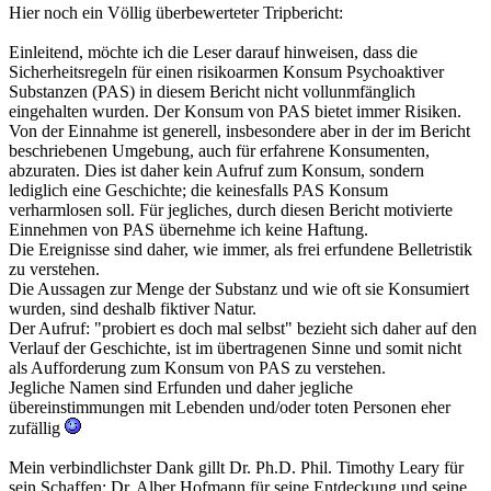
Hier noch ein Völlig überbewerteter Tripbericht:
Einleitend, möchte ich die Leser darauf hinweisen, dass die
Sicherheitsregeln für einen risikoarmen Konsum Psychoaktiver
Substanzen (PAS) in diesem Bericht nicht vollunmfänglich
eingehalten wurden. Der Konsum von PAS bietet immer Risiken.
Von der Einnahme ist generell, insbesondere aber in der im Bericht
beschriebenen Umgebung, auch für erfahrene Konsumenten,
abzuraten. Dies ist daher kein Aufruf zum Konsum, sondern
lediglich eine Geschichte; die keinesfalls PAS Konsum
verharmlosen soll. Für jegliches, durch diesen Bericht motivierte
Einnehmen von PAS übernehme ich keine Haftung.
Die Ereignisse sind daher, wie immer, als frei erfundene Belletristik
zu verstehen.
Die Aussagen zur Menge der Substanz und wie oft sie Konsumiert
wurden, sind deshalb fiktiver Natur.
Der Aufruf: "probiert es doch mal selbst" bezieht sich daher auf den
Verlauf der Geschichte, ist im übertragenen Sinne und somit nicht
als Aufforderung zum Konsum von PAS zu verstehen.
Jegliche Namen sind Erfunden und daher jegliche
übereinstimmungen mit Lebenden und/oder toten Personen eher
zufällig
Mein verbindlichster Dank gillt Dr. Ph.D. Phil. Timothy Leary für
sein Schaffen; Dr. Alber Hofmann für seine Entdeckung und seine