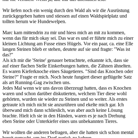
Wir liefen noch ein wenig durch den Wald als wir die Ausrüstung
zurückgegeben hatten und stiessen auf einen Waldspielplatz und
tollten herum wie Hundewelpen.
Marc kam mittendrin zu mir und hiess mich an mit zu kommen,
wenn das für mich okay sei. Das war es und er führte mich zu einer
kleinen Lichtung am Fusse eines Hügels. Vor ein paar, ca. eine Elle
langen Steinen blieb er stehen, deutete auf sie und fragte: "Was ist
das?"
Als ich mir die 'Steine' genauer betrachtete, erkannte ich, dass sie
auf einer flachen Stelle Einkerbungen hatten, die Zähnen ähnelten.
Es waren Kieferknoche eines Säugetieres. "Sind das Knochen oder
Steine?" Fragte er mich. Noch heute fungiert dieser geflügelte Satz
als art Running-Gag zwischen uns.
Jedes Mal wenn wir uns davon überzeugt hatten, dass es Knochen
waren und schon darüber diskutierten, welchem Tier diese wohl
gehörten, wurden sie wieder zu Steinen und so weiter. Als erstes
getraute ich mich nicht sie anzurühren und ekelte mich gar. Ich
überwand mich dann schlieslich, was aber auch keine Lösung
brachte. Hielt ich sie in den Händen, waren es je nach Drehung
eben Steine oder Unterkiefer eines uns unbekannten Tieres.
Wir wollten die anderen befragen, aber die hatten sich schon mental
bereit gemacht, um ins Dorf zurück zu kehren.