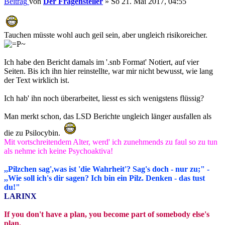
Beitrag
von
Der Fragensteller
»
So 21. Mai 2017, 04:55
Tauchen müsste wohl auch geil sein, aber ungleich risikoreicher.
Ich habe den Bericht damals im '.snb Format' Notiert, auf vier
Seiten. Bis ich ihn hier reinstellte, war mir nicht bewusst, wie lang
der Text wirklich ist.
Ich hab' ihn noch überarbeitet, liesst es sich wenigstens flüssig?
Man merkt schon, das LSD Berichte ungleich länger ausfallen als
die zu Psilocybin.
Mit vortschreitendem Alter, werd' ich zunehmends zu faul so zu tun
als nehme ich keine Psychoaktiva!
,,Pilzchen sag',was ist 'die Wahrheit'? Sag's doch - nur zu;" -
,,Wie soll ich's dir sagen? Ich bin ein Pilz. Denken - das tust
du!"
LARINX
If you don't have a plan, you become part of somebody else's
plan.