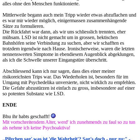
alles ohne den Menschen funktionierte.
Mittlerweile begann auch mein Tripp wieder etwas abzuflachen und
es war mir wieder möglich, einigermassen zusammenhängende
Sätze zu formulieren.
Die Rückfahrt war dann, als wir uns schliesslich trennten, eher
mühsam. LSD ist nicht gemacht um in grossen, hektischen
Bahnhöfen seine Verbindung zu suchen, aber wir schafften es
trotzdem irgendwie nach Hause. Ironischerweise, waren die letzten
nennenswerten Simptome in ebendiesem Augenblick abgeklungen,
als ich die Schwelle unserer Eingangstüre überschritt.
Abschliessend kann ich nur sagen, dass dies einer meiner
risikoreichsten Trips war. Das Wiederholen ist, besonders für im
Umgang mit Psychedelika unversierte, nicht wirklich zu empfehlen.
Die Gefahr abzustürzen ist einfach zu gross, insbesondere auf einer
so potenten Substanz wie LSD.
ENDE
Bhu ihr habts geschafft!
Mit vortschreitendem Alter, werd' ich zunehmends zu faul so zu tun
als nehme ich keine Psychoaktiva!
,,Pilzchen sag',was ist 'die Wahrheit'? Sag's doch - nur zu;" -