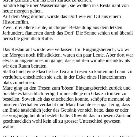
Sandra klagte über Wassermangel, sie wollten in's Restaurant von
heute morgen gehen.
Auf dem Weg dorthin, wirkte das Dorf wie ein Ort aus einem
Historienfilm.
Zwei, drei ältere Leute, in chiquer Bekleidung aus dem letzten
Jarhundert, flanierten durch das Dorf. Die Sonne schien und überall
herrschte gemütlich Ruhe.
Das Restaurant wirkte wie verlassen. Im Eingangsbereich, wo wir
am Morgen noch frühstückten, waren ein paar Leute. Aber dort war
etwas unangenehmes im gange, das spührten wir alle instinktiv als
wir den Raum betraten.
Statt schnell eine Flasche Ice Tea am Tresen zu kaufen und dann zu
verduften, entschieden sie sich, in der Ecke eines Hinterzimmers
platz zu nehmen.
Marc ging an den Tresen zum 'bösen' Eingangsbereich zurück und
brachte es tatsächlich fertig, für uns alle je ein Glas zu trinken zu
bestellen. Soweit ich das entscheiden konnte, schöpfte niemand ab
unserem Verhalten verdacht und Marc brachte es sogar fertig, dass
am Ende tatsächlich jeder das Getränk vor sich hatte, dass er oder
sie vorgängig bei ihm bestellt hatte. Obwohl das in diesem Zustand
geschmacklich wohl kein all zu grosser Unterschied gewesen
währe.