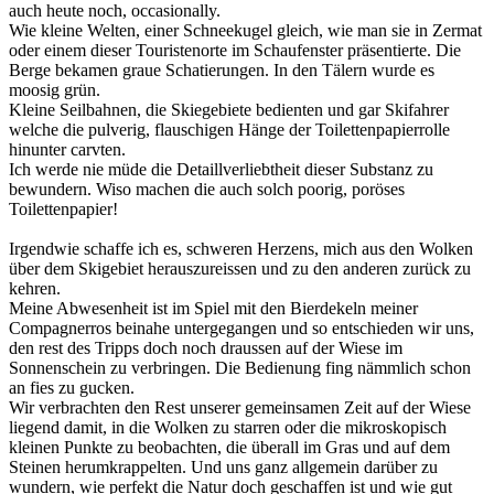
auch heute noch, occasionally.
Wie kleine Welten, einer Schneekugel gleich, wie man sie in Zermat
oder einem dieser Touristenorte im Schaufenster präsentierte. Die
Berge bekamen graue Schatierungen. In den Tälern wurde es
moosig grün.
Kleine Seilbahnen, die Skiegebiete bedienten und gar Skifahrer
welche die pulverig, flauschigen Hänge der Toilettenpapierrolle
hinunter carvten.
Ich werde nie müde die Detaillverliebtheit dieser Substanz zu
bewundern. Wiso machen die auch solch poorig, poröses
Toilettenpapier!
Irgendwie schaffe ich es, schweren Herzens, mich aus den Wolken
über dem Skigebiet herauszureissen und zu den anderen zurück zu
kehren.
Meine Abwesenheit ist im Spiel mit den Bierdekeln meiner
Compagnerros beinahe untergegangen und so entschieden wir uns,
den rest des Tripps doch noch draussen auf der Wiese im
Sonnenschein zu verbringen. Die Bedienung fing nämmlich schon
an fies zu gucken.
Wir verbrachten den Rest unserer gemeinsamen Zeit auf der Wiese
liegend damit, in die Wolken zu starren oder die mikroskopisch
kleinen Punkte zu beobachten, die überall im Gras und auf dem
Steinen herumkrappelten. Und uns ganz allgemein darüber zu
wundern, wie perfekt die Natur doch geschaffen ist und wie gut