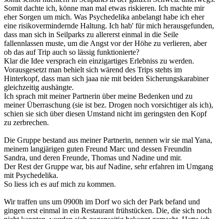
Somit dachte ich, könne man mal etwas riskieren. Ich machte mir
eher Sorgen um mich. Was Psychedelika anbelangt habe ich eher
eine risikovermindernde Haltung. Ich hab' für mich herausgefunden,
dass man sich in Seilparks zu allererst einmal in die Seile
fallennlassen muste, um die Angst vor der Höhe zu verlieren, aber
ob das auf Trip auch so lässig funktionierte?
Klar die Idee versprach ein einzigartiges Erlebniss zu werden.
Vorausgesetzt man behielt sich wärend des Trips stehts im
Hinterkopf, dass man sich jaaa nie mit beiden Sicherungskarabiner
gleichzeitig aushängte.
Ich sprach mit meiner Partnerin über meine Bedenken und zu
meiner Überraschung (sie ist bez. Drogen noch vorsichtiger als ich),
schien sie sich über diesen Umstand nicht im geringsten den Kopf
zu zerbrechen.
Die Gruppe bestand aus meiner Partnerin, nennen wir sie mal Yana,
meinem langjärigen guten Freund Marc und dessen Freundin
Sandra, und deren Freunde, Thomas und Nadine und mir.
Der Rest der Gruppe war, bis auf Nadine, sehr erfahren im Umgang
mit Psychedelika.
So liess ich es auf mich zu kommen.
Wir traffen uns um 0900h im Dorf wo sich der Park befand und
gingen erst einmal in ein Restaurant frühstücken. Die, die sich noch