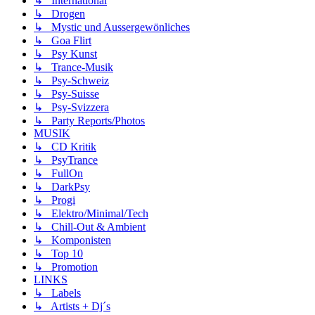
↳ International
↳ Drogen
↳ Mystic und Aussergewönliches
↳ Goa Flirt
↳ Psy Kunst
↳ Trance-Musik
↳ Psy-Schweiz
↳ Psy-Suisse
↳ Psy-Svizzera
↳ Party Reports/Photos
MUSIK
↳ CD Kritik
↳ PsyTrance
↳ FullOn
↳ DarkPsy
↳ Progi
↳ Elektro/Minimal/Tech
↳ Chill-Out & Ambient
↳ Komponisten
↳ Top 10
↳ Promotion
LINKS
↳ Labels
↳ Artists + Dj´s