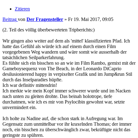
Zitieren
Beitrag
von
Der Fragensteller
»
Fr 19. Mai 2017, 09:05
(2. Teil des völlig überbewerteten Tripberichts:)
Wir gingen also weiter auf dem als 'mittel' klassifizierten Pfad. Ich
hatte das Gefühl als würde ich auf einem durch einen Film
vorgegebenen Weg wandern und wäre somit wie ausserhalb der
tatsächlichen Seilparkerfahrung.
Es fühlte sich ein bisschen so an wie im Film Rambo, gemixt mit der
Gameboysequenz von The Beach, in der Leonardo DiCaprio
desilusionierend happy in verpixelter Grafik und im Jump&run Stil
durch das Inselparadies hüpfte.
Ich war definitiv mittendrin!
Ich merkte wie mein Kopf immer schwerer wurde und im Nacken
nach unten zu gleiten drohte. Das beinah holotrope, tiefe
durchatmen, wie ich es mir von Psylocibin gewohnt war, setzte
unvermindert ein.
Ich holte zu Nadine auf, die schon stark in Aufregung war. Im
Gegensatz zum unmittelbar vor ihr kraxelnden Thomas; der immer
noch, ein bisschen zu überschwänglich zwar, bekräftigte nicht das
geringste zu spühren.