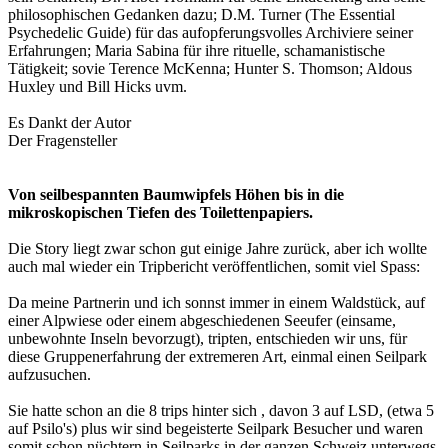
philosophischen Gedanken dazu; D.M. Turner (The Essential
Psychedelic Guide) für das aufopferungsvolles Archiviere seiner
Erfahrungen; Maria Sabina für ihre rituelle, schamanistische
Tätigkeit; sovie Terence McKenna; Hunter S. Thomson; Aldous
Huxley und Bill Hicks uvm.
Es Dankt der Autor
Der Fragensteller
Von seilbespannten Baumwipfels Höhen bis in die
mikroskopischen Tiefen des Toilettenpapiers.
Die Story liegt zwar schon gut einige Jahre zurück, aber ich wollte
auch mal wieder ein Tripbericht veröffentlichen, somit viel Spass:
Da meine Partnerin und ich sonnst immer in einem Waldstück, auf
einer Alpwiese oder einem abgeschiedenen Seeufer (einsame,
unbewohnte Inseln bevorzugt), tripten, entschieden wir uns, für
diese Gruppenerfahrung der extremeren Art, einmal einen Seilpark
aufzusuchen.
Sie hatte schon an die 8 trips hinter sich , davon 3 auf LSD, (etwa 5
auf Psilo's) plus wir sind begeisterte Seilpark Besucher und waren
somit schon nüchtern in Seilparks in der ganzen Schweiz unterwegs.