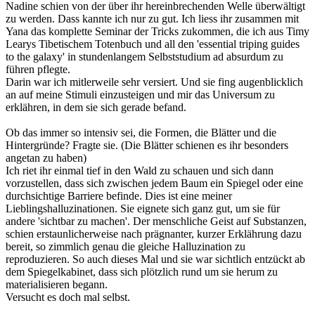
Nadine schien von der über ihr hereinbrechenden Welle überwältigt
zu werden. Dass kannte ich nur zu gut. Ich liess ihr zusammen mit
Yana das komplette Seminar der Tricks zukommen, die ich aus Timy
Learys Tibetischem Totenbuch und all den 'essential triping guides
to the galaxy' in stundenlangem Selbststudium ad absurdum zu
führen pflegte.
Darin war ich mitlerweile sehr versiert. Und sie fing augenblicklich
an auf meine Stimuli einzusteigen und mir das Universum zu
erklähren, in dem sie sich gerade befand.
Ob das immer so intensiv sei, die Formen, die Blätter und die
Hintergründe? Fragte sie. (Die Blätter schienen es ihr besonders
angetan zu haben)
Ich riet ihr einmal tief in den Wald zu schauen und sich dann
vorzustellen, dass sich zwischen jedem Baum ein Spiegel oder eine
durchsichtige Barriere befinde. Dies ist eine meiner
Lieblingshalluzinationen. Sie eignete sich ganz gut, um sie für
andere 'sichtbar zu machen'. Der menschliche Geist auf Substanzen,
schien erstaunlicherweise nach prägnanter, kurzer Erklährung dazu
bereit, so zimmlich genau die gleiche Halluzination zu
reproduzieren. So auch dieses Mal und sie war sichtlich entzückt ab
dem Spiegelkabinet, dass sich plötzlich rund um sie herum zu
materialisieren begann.
Versucht es doch mal selbst.