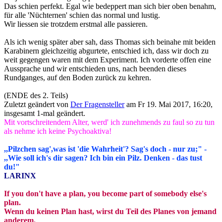
Das schien perfekt. Egal wie bedeppert man sich bier oben benahm,
für alle 'Nüchternen' schien das normal und lustig.
Wir liessen sie trotzdem erstmal alle passieren.
Als ich wenig später aber sah, dass Thomas sich beinahe mit beiden
Karabinern gleichzeitig abgurtete, entschied ich, dass wir doch zu
weit gegengen waren mit dem Experiment. Ich vorderte offen eine
Aussprache und wir entschieden uns, nach beenden dieses
Rundganges, auf den Boden zurück zu kehren.
(ENDE des 2. Teils)
Zuletzt geändert von
Der Fragensteller
am Fr 19. Mai 2017, 16:20,
insgesamt 1-mal geändert.
Mit vortschreitendem Alter, werd' ich zunehmends zu faul so zu tun
als nehme ich keine Psychoaktiva!
,,Pilzchen sag',was ist 'die Wahrheit'? Sag's doch - nur zu;" -
,,Wie soll ich's dir sagen? Ich bin ein Pilz. Denken - das tust
du!"
LARINX
If you don't have a plan, you become part of somebody else's
plan.
Wenn du keinen Plan hast, wirst du Teil des Planes von jemand
anderem.