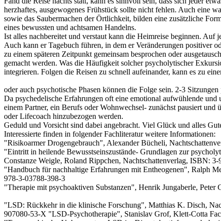
Fand die Reise nachts statt, kann es sinnvoll sein, dass sich jeder etw
herzhaftes, ausgewogenes Frühstück sollte nicht fehlen. Auch ein
sowie das Saubermachen der Örtlichkeit, bilden eine zusätzliche For
eines bewussten und achtsamen Handelns.
Ist alles nachbereitet und verstaut kann die Heimreise beginnen. Auf
Auch kann er Tagebuch führen, in dem er Veränderungen positiver o
zu einem späteren Zeitpunkt gemeinsam besprochen oder ausgetauscht w
gemacht werden. Was die Häufigkeit solcher psycholytischer Exkursion
integrieren. Folgen die Reisen zu schnell aufeinander, kann es zu e
oder auch psychotische Phasen können die Folge sein. 2-3 Sitzungen 
Da psychedelische Erfahrungen oft eine emotional aufwühlende und 
einem Partner, ein Berufs oder Wohnwechsel- zunächst pausiert und ü
oder Lifecoach hinzubezogen werden.
Geduld und Vorsicht sind dabei angebracht. Viel Glück und alles Gut
Interessierte finden in folgender Fachliteratur weitere Informationen:
"Risikoarmer Drogengebrauch", Alexander Bücheli, Nachtschattenve
"Eintritt in heilende Bewusstseinszustände- Grundlagen zur psycho
Constanze Weigle, Roland Rippchen, Nachtschattenverlag, ISBN: 3
"Handbuch für nachhaltige Erfahrungen mit Entheogenen", Ralph Met
978-3-03788-398-3
"Therapie mit psychoaktiven Substanzen", Henrik Jungaberle, Peter 
"LSD: Rückkehr in die klinische Forschung", Matthias K. Disch, Na
907080-53-X "LSD-Psychotherapie", Stanislav Grof, Klett-Cotta F