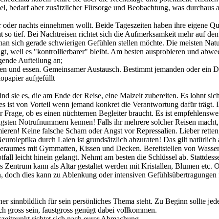
gel, bedarf aber zusätzlicher Fürsorge und Beobachtung, was durchaus
r oder nachts einnehmen wollt. Beide Tageszeiten haben ihre eigene Qua
so tief. Bei Nachtreisen richtet sich die Aufmerksamkeit mehr auf de
an sich gerade schwierigen Gefühlen stellen möchte. Die meisten Natur
t, weil es "kontrollierbarer" bleibt. Am besten ausprobieren und abwe
lgende Aufteilung an;
en und essen. Gemeinsamer Austausch. Bestimmt jemanden oder ein Duo 
lopapier aufgefüllt
nd sie es, die am Ende der Reise, eine Malzeit zubereiten. Es lohnt s
s ist von Vorteil wenn jemand konkret die Verantwortung dafür trägt. 
r Frage, ob es einen nüchternen Begleiter braucht. Es ist empfehlenswer
gsten Notrufnummern kennen! Falls ihr mehrere solcher Reisen macht, 
ieren! Keine falsche Scham oder Angst vor Repressalien. Lieber retten,
oleptika durch Laien ist grundsätzlich abzuraten! Das gilt natürlich 
seraumes mit Gymmatten, Kissen und Decken. Bereitstellen von Wasser 
Notfall leicht hinein gelangt. Nehmt am besten die Schlüssel ab. Stattd
Zentrum kann als Altar gestaltet werden mit Kristallen, Blumen etc. O
rden, doch dies kann zu Ablenkung oder intensiven Gefühlsübertragunge
r sinnbildlich für sein persönliches Thema steht. Zu Beginn sollte jed
ch gross sein, faustgross genügt dabei vollkommen.
eitpunkt richtet sich nach eurer Abmachung.