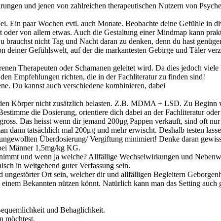
hrungen und jenen von zahlreichen therapeutischen Nutzern von Psyched
abei. Ein paar Wochen evtl. auch Monate. Beobachte deine Gefühle in d
t oder von allem etwas. Auch die Gestaltung einer Mindmap kann prakti
 Du brauchst nicht Tag und Nacht daran zu denken, denn du hast genüge
 deiner Gefühlswelt, auf der die markantesten Gebirge und Täler verze
hrenen Therapeuten oder Schamanen geleitet wird. Da dies jedoch viele 
den Empfehlungen richten, die in der Fachliteratur zu finden sind!
jene. Du kannst auch verschiedene kombinieren, dabei
nd den Körper nicht zusätzlich belasten. Z.B. MDMA + LSD. Zu Beginn 
Bestimme die Dosierung, orientiere dich dabei an der Fachliteratur ode
gross. Das heisst wenn dir jemand 200μg Pappen verkauft, sind oft nu
 man dann tatsächlich mal 200μg und mehr erwischt. Deshalb testen la
r ungewollten Überdosierung/ Vergiftung minimiert! Denke daran gewiss
bei Männer 1,5mg/kg KG.
immt und wenn ja welche? Allfällige Wechselwirkungen und Nebenwirk
isch in weitgehend guter Verfassung sein.
und ungestörter Ort sein, welcher dir und allfälligen Begleitern Geborge
inem Bekannten nützen könnt. Natürlich kann man das Setting auch gan
 Bequemlichkeit und Behaglichkeit.
n möchtest.