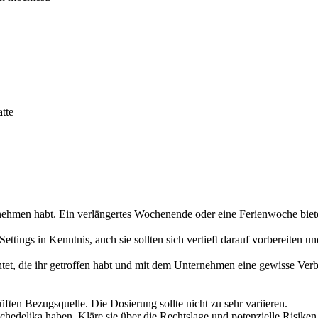
tte
ehmen habt. Ein verlängertes Wochenende oder eine Ferienwoche bietet 
s Settings in Kenntnis, auch sie sollten sich vertieft darauf vorbereit
tet, die ihr getroffen habt und mit dem Unternehmen eine gewisse Verbi
üften Bezugsquelle. Die Dosierung sollte nicht zu sehr variieren.
edelika haben. Kläre sie über die Rechtslage und potenzielle Risiken a