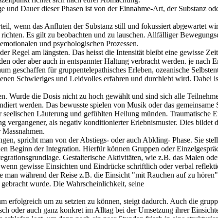
ge und Dauer dieser Phasen ist von der Einnahme-Art, der Substanz od
rteil, wenn das Anfluten der Substanz still und fokussiert abgewartet 
richten. Es gilt zu beobachten und zu lauschen. Allfälliger Bewegungs
en emotionalen und psychologischen Prozessen.
r Regel am längsten. Das heisst die Intensität bleibt eine gewisse Zeit 
den oder aber auch in entspannter Haltung verbracht werden. je nach 
um geschaffen für gruppentelepathisches Erleben, ozeanische Selbste
en Schwieriges und Leidvolles erfahren und durchlebt wird. Dabei ist
hatten. Wurde die Dosis nicht zu hoch gewählt und sind sich alle Teil
ndiert werden. Das bewusste spielen von Musik oder das gemeinsame Si
r seelischen Läuterung und gefühlten Heilung münden. Traumatische E
ung vergangener, als negativ konditionierter Erlebnismuster. Dies bildet
ver Massnahmen.
gen, spricht man von der Abstiegs- oder auch Abkling- Phase. Sie stel
en Beginn der Integration. Hierfür können Gruppen oder Einzelgespräc
 Integrationsgrundlage. Gestalterische Aktivitäten, wie z.B. das Malen 
haft, wenn gewisse Einsichten und Eindrücke schriftlich oder verbal re
tte man während der Reise z.B. die Einsicht "mit Rauchen auf zu hören
k gebracht wurde. Die Wahrscheinlichkeit, seine
um erfolgreich um zu setzten zu können, steigt dadurch. Auch die grup
sch oder auch ganz konkret im Alltag bei der Umsetzung ihrer Einsichte