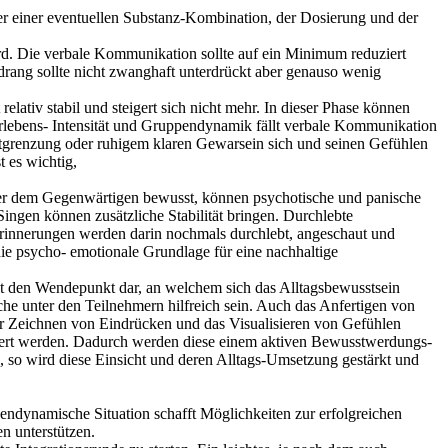
er einer eventuellen Substanz-Kombination, der Dosierung und der
wird. Die verbale Kommunikation sollte auf ein Minimum reduziert
drang sollte nicht zwanghaft unterdrückt aber genauso wenig
relativ stabil und steigert sich nicht mehr. In dieser Phase können
Erlebens- Intensität und Gruppendynamik fällt verbale Kommunikation
ntgrenzung oder ruhigem klaren Gewarsein sich und seinen Gefühlen
 es wichtig,
nehmer dem Gegenwärtigen bewusst, können psychotische und panische
ngen können zusätzliche Stabilität bringen. Durchlebte
rinnerungen werden darin nochmals durchlebt, angeschaut und
 die psycho- emotionale Grundlage für eine nachhaltige
lt den Wendepunkt dar, an welchem sich das Alltagsbewusstsein
he unter den Teilnehmern hilfreich sein. Auch das Anfertigen von
oder Zeichnen von Eindrücken und das Visualisieren von Gefühlen
flektiert werden. Dadurch werden diese einem aktiven Bewusstwerdungs-
", so wird diese Einsicht und deren Alltags-Umsetzung gestärkt und
pendynamische Situation schafft Möglichkeiten zur erfolgreichen
n unterstützen.