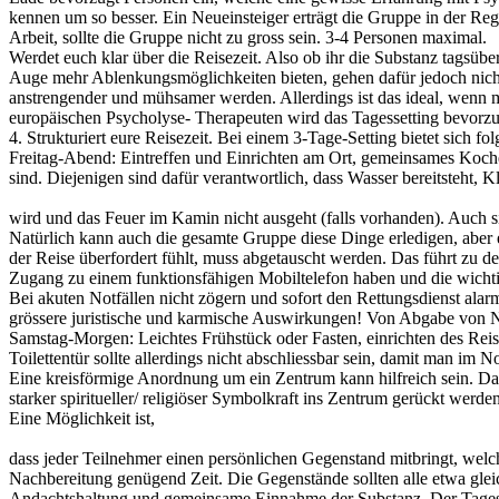
kennen um so besser. Ein Neueinsteiger erträgt die Gruppe in der Re
Arbeit, sollte die Gruppe nicht zu gross sein. 3-4 Personen maximal.
Werdet euch klar über die Reisezeit. Also ob ihr die Substanz tagsübe
Auge mehr Ablenkungsmöglichkeiten bieten, gehen dafür jedoch nicht 
anstrengender und mühsamer werden. Allerdings ist das ideal, wenn m
europäischen Psycholyse- Therapeuten wird das Tagessetting bevorzug
4. Strukturiert eure Reisezeit. Bei einem 3-Tage-Setting bietet sich fo
Freitag-Abend: Eintreffen und Einrichten am Ort, gemeinsames Koch
sind. Diejenigen sind dafür verantwortlich, dass Wasser bereitsteht, K
wird und das Feuer im Kamin nicht ausgeht (falls vorhanden). Auch si
Natürlich kann auch die gesamte Gruppe diese Dinge erledigen, aber e
der Reise überfordert fühlt, muss abgetauscht werden. Das führt zu de
Zugang zu einem funktionsfähigen Mobiltelefon haben und die wichti
Bei akuten Notfällen nicht zögern und sofort den Rettungsdienst alarm
grössere juristische und karmische Auswirkungen! Von Abgabe von Neur
Samstag-Morgen: Leichtes Frühstück oder Fasten, einrichten des Rei
Toilettentür sollte allerdings nicht abschliessbar sein, damit man im 
Eine kreisförmige Anordnung um ein Zentrum kann hilfreich sein. Das 
starker spiritueller/ religiöser Symbolkraft ins Zentrum gerückt we
Eine Möglichkeit ist,
dass jeder Teilnehmer einen persönlichen Gegenstand mitbringt, welche
Nachbereitung genügend Zeit. Die Gegenstände sollten alle etwa glei
Andachtshaltung und gemeinsame Einnahme der Substanz. Der Tagesz