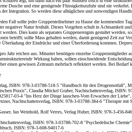
as schlafen legt, um dann nach ein paar Stunden frisch in eine strukturie
e warme Dusche und eine genügende Flüssigkeitszufuhr sind nie verk
m der Integration. So werden diese alltäglichen und notwendigen Hand
 jeden Fall sollte jeder Gruppenteilnehmer zu Hause die kommenden Tag
der negativer Natur festhält. Dieses Vorgehen schult in Achtsamkeit
erden. Dies kann als separates Gruppenereignis gestaltet werden, sollt
en betrifft; sollte Mass gehalten werden, damit genügend Zeit zur Verf
iner Überladung der Eindrücke und einer Überforderung kommen. Depress
pro Jahr reichen aus. Mitunter benötigen einzelne Gruppenmitglieder a
umstrukturierende Wirkung haben, sollten einschneidende Entscheidung
ber einen gewissen Zeitraum mehrfach reflektiert werden. Bei Bedarf k
e
rlag, ISBN: 978-3-03788-518-5 "Handbuch für den Drogennotfall", M
lytischen Praxis", Claudia Möckel Graber, Nachtschattenverlag, ISBN
-925817-03-4 "Ins Herz der Dinge lauschen-Vom Erwachen der Liebe"
zner, Nachtschattenverlag, ISBN: 978-3-03788-384-6 "Therapie mit Su
Gasser, Jan Weinhold, Rolf Verres, Verlag Huber, ISBN: 978-3-456-84
chtschattenverlag, ISBN: 978-3-03788-702-8 "Psychedelische Chemie", 
achbuch, ISBN: 978-3-608-94017-6