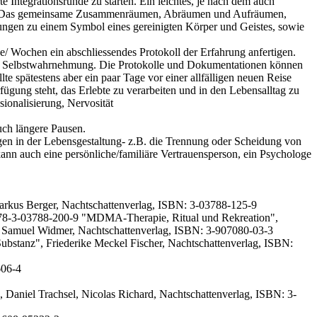
rte Integrationsrunde zu starten. Ein leichtes, je nach dem auch
ehrt. Das gemeinsame Zusammenräumen, Abräumen und Aufräumen,
lungen zu einem Symbol eines gereinigten Körper und Geistes, sowie
e/ Wochen ein abschliessendes Protokoll der Erfahrung anfertigen.
 und Selbstwahrnehmung. Die Protokolle und Dokumentationen können
e spätestens aber ein paar Tage vor einer allfälligen neuen Reise
ügung steht, das Erlebte zu verarbeiten und in den Lebensalltag zu
ionalisierung, Nervosität
uch längere Pausen.
en in der Lebensgestaltung- z.B. die Trennung oder Scheidung von
ann auch eine persönliche/familiäre Vertrauensperson, ein Psychologe
arkus Berger, Nachtschattenverlag, ISBN: 3-03788-125-9
: 978-3-03788-200-9 "MDMA-Therapie, Ritual und Rekreation",
, Samuel Widmer, Nachtschattenverlag, ISBN: 3-907080-03-3
bstanz", Friederike Meckel Fischer, Nachtschattenverlag, ISBN:
606-4
Daniel Trachsel, Nicolas Richard, Nachtschattenverlag, ISBN: 3-