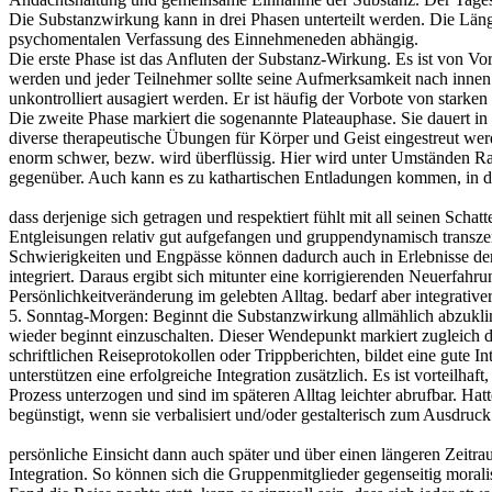
Die Substanzwirkung kann in drei Phasen unterteilt werden. Die Län
psychomentalen Verfassung des Einnehmeneden abhängig.
Die erste Phase ist das Anfluten der Substanz-Wirkung. Es ist von Vo
werden und jeder Teilnehmer sollte seine Aufmerksamkeit nach innen 
unkontrolliert ausagiert werden. Er ist häufig der Vorbote von stark
Die zweite Phase markiert die sogenannte Plateauphase. Sie dauert in de
diverse therapeutische Übungen für Körper und Geist eingestreut wer
enorm schwer, bezw. wird überflüssig. Hier wird unter Umständen Ra
gegenüber. Auch kann es zu kathartischen Entladungen kommen, in den
dass derjenige sich getragen und respektiert fühlt mit all seinen Sc
Entgleisungen relativ gut aufgefangen und gruppendynamisch transze
Schwierigkeiten und Engpässe können dadurch auch in Erlebnisse de
integriert. Daraus ergibt sich mitunter eine korrigierenden Neuerfahr
Persönlichkeitveränderung im gelebten Alltag. bedarf aber integrati
5. Sonntag-Morgen: Beginnt die Substanzwirkung allmählich abzuklin
wieder beginnt einzuschalten. Dieser Wendepunkt markiert zugleich d
schriftlichen Reiseprotokollen oder Trippberichten, bildet eine gute
unterstützen eine erfolgreiche Integration zusätzlich. Es ist vorteil
Prozess unterzogen und sind im späteren Alltag leichter abrufbar. Ha
begünstigt, wenn sie verbalisiert und/oder gestalterisch zum Ausdruc
persönliche Einsicht dann auch später und über einen längeren Zeitra
Integration. So können sich die Gruppenmitglieder gegenseitig morali