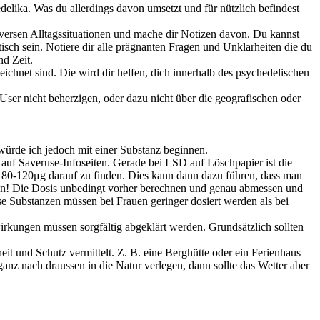
elika. Was du allerdings davon umsetzt und für nützlich befindest
iversen Alltagssituationen und mache dir Notizen davon. Du kannst
sch sein. Notiere dir alle prägnanten Fragen und Unklarheiten die du
nd Zeit.
ichnet sind. Die wird dir helfen, dich innerhalb des psychedelischen
User nicht beherzigen, oder dazu nicht über die geografischen oder
würde ich jedoch mit einer Substanz beginnen.
r auf Saveruse-Infoseiten. Gerade bei LSD auf Löschpapier ist die
r 80-120μg darauf zu finden. Dies kann dann dazu führen, dass man
ssen! Die Dosis unbedingt vorher berechnen und genau abmessen und
e Substanzen müssen bei Frauen geringer dosiert werden als bei
ungen müssen sorgfältig abgeklärt werden. Grundsätzlich sollten
nheit und Schutz vermittelt. Z. B. eine Berghütte oder ein Ferienhaus
z nach draussen in die Natur verlegen, dann sollte das Wetter aber