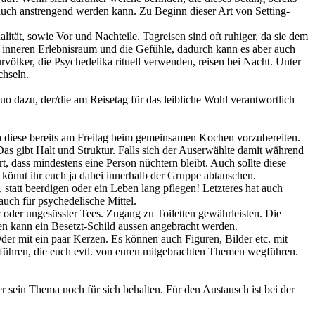
 auch anstrengend werden kann. Zu Beginn dieser Art von Setting-
lität, sowie Vor und Nachteile. Tagreisen sind oft ruhiger, da sie dem
n inneren Erlebnisraum und die Gefühle, dadurch kann es aber auch
völker, die Psychedelika rituell verwenden, reisen bei Nacht. Unter
chseln.
dazu, der/die am Reisetag für das leibliche Wohl verantwortlich
ich diese bereits am Freitag beim gemeinsamen Kochen vorzubereiten.
Das gibt Halt und Struktur. Falls sich der Auserwählte damit während
t, dass mindestens eine Person nüchtern bleibt. Auch sollte diese
könnt ihr euch ja dabei innerhalb der Gruppe abtauschen.
 statt beerdigen oder ein Leben lang pflegen! Letzteres hat auch
auch für psychedelische Mittel.
oder ungesüsster Tees. Zugang zu Toiletten gewährleisten. Die
essen kann ein Besetzt-Schild aussen angebracht werden.
der mit ein paar Kerzen. Es können auch Figuren, Bilder etc. mit
n führen, die euch evtl. von euren mitgebrachten Themen wegführen.
er sein Thema noch für sich behalten. Für den Austausch ist bei der