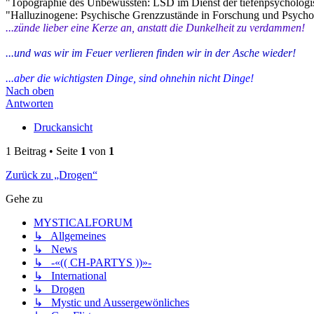
"Topographie des Unbewussten: LSD im Dienst der tiefenpsychologi
"Halluzinogene: Psychische Grenzzustände in Forschung und Psycho
...zünde lieber eine Kerze an, anstatt die Dunkelheit zu verdammen!
...und was wir im Feuer verlieren finden wir in der Asche wieder!
...aber die wichtigsten Dinge, sind ohnehin nicht Dinge!
Nach oben
Antworten
Druckansicht
1 Beitrag • Seite
1
von
1
Zurück zu „Drogen“
Gehe zu
MYSTICALFORUM
↳ Allgemeines
↳ News
↳ -«(( CH-PARTYS ))»-
↳ International
↳ Drogen
↳ Mystic und Aussergewönliches