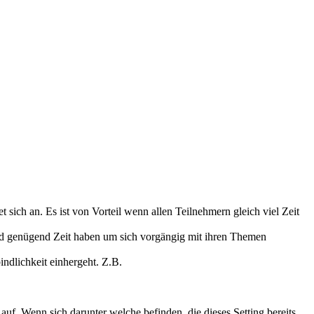
sich an. Es ist von Vorteil wenn allen Teilnehmern gleich viel Zeit
en und genügend Zeit haben um sich vorgängig mit ihren Themen
ndlichkeit einhergeht. Z.B.
uf. Wenn sich darunter welche befinden, die dieses Setting bereits