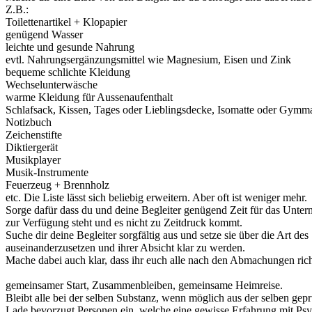
Z.B.:
Toilettenartikel + Klopapier
genügend Wasser
leichte und gesunde Nahrung
evtl. Nahrungsergänzungsmittel wie Magnesium, Eisen und Zink
bequeme schlichte Kleidung
Wechselunterwäsche
warme Kleidung für Aussenaufenthalt
Schlafsack, Kissen, Tages oder Lieblingsdecke, Isomatte oder Gymma
Notizbuch
Zeichenstifte
Diktiergerät
Musikplayer
Musik-Instrumente
Feuerzeug + Brennholz
etc. Die Liste lässt sich beliebig erweitern. Aber oft ist weniger mehr.
Sorge dafür dass du und deine Begleiter genügend Zeit für das Untern
zur Verfügung steht und es nicht zu Zeitdruck kommt.
Suche dir deine Begleiter sorgfältig aus und setze sie über die Art de
auseinanderzusetzen und ihrer Absicht klar zu werden.
Mache dabei auch klar, dass ihr euch alle nach den Abmachungen rich
gemeinsamer Start, Zusammenbleiben, gemeinsame Heimreise.
Bleibt alle bei der selben Substanz, wenn möglich aus der selben gepr
Lade bevorzugt Personen ein, welche eine gewisse Erfahrung mit Psych