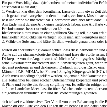
Ein paar Vorschläge dazu (sie beruhen auf meinen individuellen Erfa
entscheidest allein du!):
1. Werde dir klar über dein Kernthema. Lasse dir ruhig etwas Zeit d
auch gestalterisch vorgehen, in dem du malst, zeichnest, Musik machs
hast und ordne sie überschaubar. Überfordere dich aber nicht dabei.
Am Ende wirst du eine Art kleines Tagebuch haben, eine Art Karte von
Erlebnisraumes besser orientieren zu können.
Idealerweise nimmt man an einer geführten Sitzung teil, die von erfa
finanziellen Möglichkeiten verfügen, sollte man sich wenigstens nach 
2. Wähle die Substanz und kläre für dich, weshalb genau diese oder 
solltest du aber unbedingt darauf achten, dass diese harmonieren u
Achte auf die pharmakologische Reinheit und lasse die Stoffe testen. 
Diskrepanz von der Angabe zur tatsächlichen Wirkungsgrösse häufig 
seine Dosistoleranz überschätzt und in Schwierigkeiten gerät, wenn
getrennt portionieren und deklarieren. Dadurch wird das Risiko eine
Männern! Z.B. MDMA, bei Frauen 1,3mg/kg Körpergewicht (KG), 
Auch muss unbedingt abgeklärt werden, ob jemand Medikamente einn
alle Teilnehmer bei einer solchen Unternehmung körperlich und psych
3. Plane und bereite das Setting sorgfältig vor. Es sollte ein ruhiger 
auf dem Lande/am Meer, dass ihr übers Wochenende mieten oder von e
einigermassen freundlich sein und die Vorbereitungen gestalten
sich teilweise zeitintensiver. Der Vorteil von einer Behausung ist die
Mache dir eine Liste von den Dingen die du benötigst und dabei habe