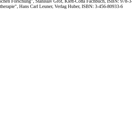
schen Forschung", Stanislav Grof, Klett-Cotta Fachbuch, ISBN: 978-
therapie", Hans Carl Leuner, Verlag Huber, ISBN: 3-456-80933-6