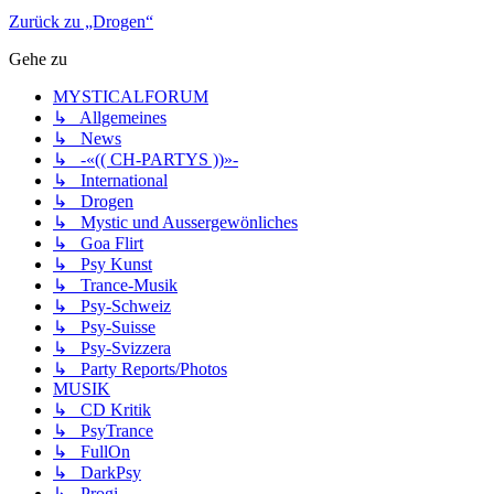
Zurück zu „Drogen“
Gehe zu
MYSTICALFORUM
↳ Allgemeines
↳ News
↳ -«(( CH-PARTYS ))»-
↳ International
↳ Drogen
↳ Mystic und Aussergewönliches
↳ Goa Flirt
↳ Psy Kunst
↳ Trance-Musik
↳ Psy-Schweiz
↳ Psy-Suisse
↳ Psy-Svizzera
↳ Party Reports/Photos
MUSIK
↳ CD Kritik
↳ PsyTrance
↳ FullOn
↳ DarkPsy
↳ Progi