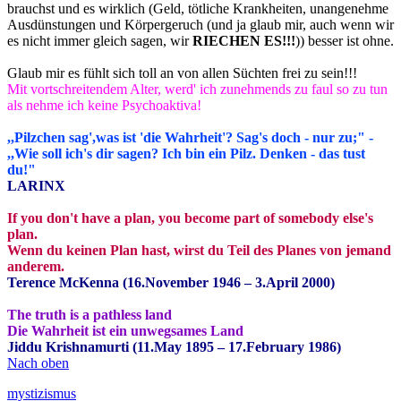
brauchst und es wirklich (Geld, tötliche Krankheiten, unangenehme
Ausdünstungen und Körpergeruch (und ja glaub mir, auch wenn wir
es nicht immer gleich sagen, wir
RIECHEN ES!!!
)) besser ist ohne.
Glaub mir es fühlt sich toll an von allen Süchten frei zu sein!!!
Mit vortschreitendem Alter, werd' ich zunehmends zu faul so zu tun
als nehme ich keine Psychoaktiva!
,,Pilzchen sag',was ist 'die Wahrheit'? Sag's doch - nur zu;" -
,,Wie soll ich's dir sagen? Ich bin ein Pilz. Denken - das tust
du!"
LARINX
If you don't have a plan, you become part of somebody else's
plan.
Wenn du keinen Plan hast, wirst du Teil des Planes von jemand
anderem.
Terence McKenna (16.November 1946 – 3.April 2000)
The truth is a pathless land
Die Wahrheit ist ein unwegsames Land
Jiddu Krishnamurti (11.May 1895 – 17.February 1986)
Nach oben
mystizismus