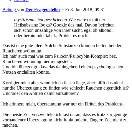
Beitrag
von
Der Fragensteller
»
Fr 8. Jun 2018, 09:31
mystizismus hat geschrieben:
Wie wäre es mit der
Heilsubstanz Iboga? Google das mal. Davon befreiten
sich schon unzählige von ihrer sucht, egal ob alkohol
oder heroin oder tabak. Probier es doch!
Das ist eine gute Idee! Solche Substanzen können helfen bei der
Raucherentwöhnung.
Ich hab' auch mal was zum Psilocin/Psilocybin-Komplex bez.
Raucherentwöhnung hier reingestellt.
Und bin überzeugt, dass das dahingehend einen psychologischen
Nutzen entdallten könnte.
Korrigier mich aber wenn ich da falsch liege, aber hilfft das nicht
nur die Überzeugung zu finden wie schlecht Rauchen eigentlich ist?
Und/oder den Antrieb damit aufzuhören?
Ich erinnere mich, überzeugung war nur ein Drittel des Problems.
Die meiste Zeit verzweifelte ich fast daran, dass es trotz zur genüge
vorhandener Überzeugung nicht funktionierte, längere Zeit nicht zu
rauchen.