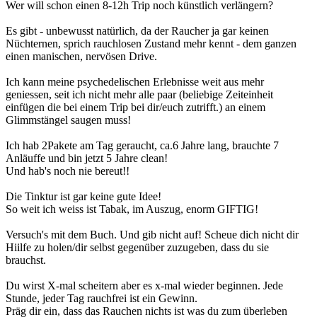
Wer will schon einen 8-12h Trip noch künstlich verlängern?
Es gibt - unbewusst natürlich, da der Raucher ja gar keinen
Nüchternen, sprich rauchlosen Zustand mehr kennt - dem ganzen
einen manischen, nervösen Drive.
Ich kann meine psychedelischen Erlebnisse weit aus mehr
geniessen, seit ich nicht mehr alle paar (beliebige Zeiteinheit
einfügen die bei einem Trip bei dir/euch zutrifft.) an einem
Glimmstängel saugen muss!
Ich hab 2Pakete am Tag geraucht, ca.6 Jahre lang, brauchte 7
Anläuffe und bin jetzt 5 Jahre clean!
Und hab's noch nie bereut!!
Die Tinktur ist gar keine gute Idee!
So weit ich weiss ist Tabak, im Auszug, enorm GIFTIG!
Versuch's mit dem Buch. Und gib nicht auf! Scheue dich nicht dir
Hiilfe zu holen/dir selbst gegenüber zuzugeben, dass du sie
brauchst.
Du wirst X-mal scheitern aber es x-mal wieder beginnen. Jede
Stunde, jeder Tag rauchfrei ist ein Gewinn.
Präg dir ein, dass das Rauchen nichts ist was du zum überleben