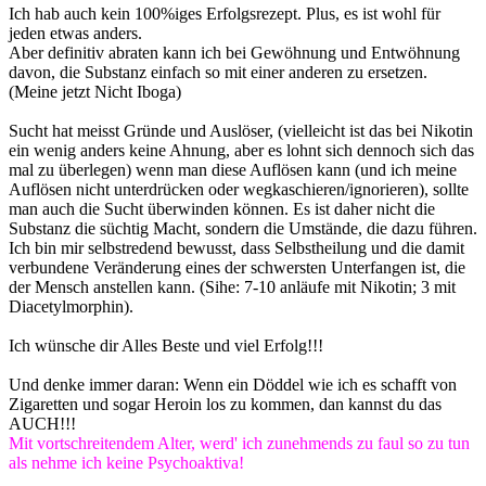
Ich hab auch kein 100%iges Erfolgsrezept. Plus, es ist wohl für
jeden etwas anders.
Aber definitiv abraten kann ich bei Gewöhnung und Entwöhnung
davon, die Substanz einfach so mit einer anderen zu ersetzen.
(Meine jetzt Nicht Iboga)
Sucht hat meisst Gründe und Auslöser, (vielleicht ist das bei Nikotin
ein wenig anders keine Ahnung, aber es lohnt sich dennoch sich das
mal zu überlegen) wenn man diese Auflösen kann (und ich meine
Auflösen nicht unterdrücken oder wegkaschieren/ignorieren), sollte
man auch die Sucht überwinden können. Es ist daher nicht die
Substanz die süchtig Macht, sondern die Umstände, die dazu führen.
Ich bin mir selbstredend bewusst, dass Selbstheilung und die damit
verbundene Veränderung eines der schwersten Unterfangen ist, die
der Mensch anstellen kann. (Sihe: 7-10 anläufe mit Nikotin; 3 mit
Diacetylmorphin).
Ich wünsche dir Alles Beste und viel Erfolg!!!
Und denke immer daran: Wenn ein Döddel wie ich es schafft von
Zigaretten und sogar Heroin los zu kommen, dan kannst du das
AUCH!!!
Mit vortschreitendem Alter, werd' ich zunehmends zu faul so zu tun
als nehme ich keine Psychoaktiva!