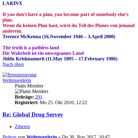
LARINX
If you don't have a plan, you become part of somebody else's
plan.
Wenn du keinen Plan hast, wirst du Teil des Planes von jemand
anderem.
Terence McKenna (16.November 1946 – 3.April 2000)
The truth is a pathless land
Die Wahrheit ist ein unwegsames Land
Jiddu Krishnamurti (11.May 1895 – 17.February 1986)
Nach oben
Weltenseglerin
Platin Member
Beiträge:
291
Registriert:
Mo 25. Okt 2010, 12:22
Re: Global Drug Servey
Zitieren
Beitrag
von
Weltenseglerin
»
Do 30. Nov 2017, 10:47