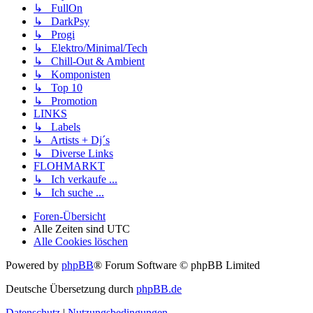
↳ FullOn
↳ DarkPsy
↳ Progi
↳ Elektro/Minimal/Tech
↳ Chill-Out & Ambient
↳ Komponisten
↳ Top 10
↳ Promotion
LINKS
↳ Labels
↳ Artists + Dj´s
↳ Diverse Links
FLOHMARKT
↳ Ich verkaufe ...
↳ Ich suche ...
Foren-Übersicht
Alle Zeiten sind
UTC
Alle Cookies löschen
Powered by
phpBB
® Forum Software © phpBB Limited
Deutsche Übersetzung durch
phpBB.de
Datenschutz
|
Nutzungsbedingungen