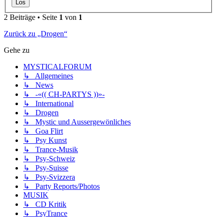
2 Beiträge • Seite
1
von
1
Zurück zu „Drogen“
Gehe zu
MYSTICALFORUM
↳ Allgemeines
↳ News
↳ -«(( CH-PARTYS ))»-
↳ International
↳ Drogen
↳ Mystic und Aussergewönliches
↳ Goa Flirt
↳ Psy Kunst
↳ Trance-Musik
↳ Psy-Schweiz
↳ Psy-Suisse
↳ Psy-Svizzera
↳ Party Reports/Photos
MUSIK
↳ CD Kritik
↳ PsyTrance