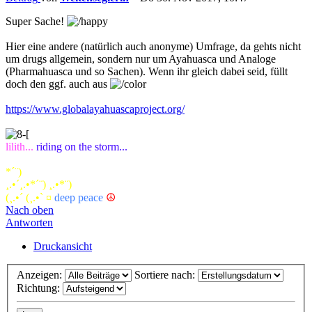
Super Sache!
Hier eine andere (natürlich auch anonyme) Umfrage, da gehts nicht
um drugs allgemein, sondern nur um Ayahuasca und Analoge
(Pharmahuasca und so Sachen). Wenn ihr gleich dabei seid, füllt
doch den ggf. auch aus
https://www.globalayahuascaproject.org/
lilith...
riding on the storm...
*´¨)
¸.•´¸.•*´¨) ¸.•*¨)
(¸.•´ (¸.•` ¤
deep peace
☮
Nach oben
Antworten
Druckansicht
Anzeigen:
Sortiere nach:
Richtung: