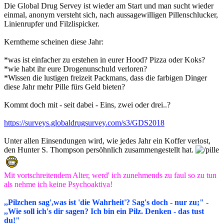
Die Global Drug Servey ist wieder am Start und man sucht wieder
einmal, anonym versteht sich, nach aussagewilligen Pillenschlucker,
Linienrupfer und Filzlispicker.
Kerntheme scheinen diese Jahr:
*was ist einfacher zu erstehen in eurer Hood? Pizza oder Koks?
*wie habt ihr eure Drogenunschuld verloren?
*Wissen die lustigen freizeit Packmans, dass die farbigen Dinger
diese Jahr mehr Pille fürs Geld bieten?
Kommt doch mit - seit dabei - Eins, zwei oder drei..?
https://surveys.globaldrugsurvey.com/s3/GDS2018
Unter allen Einsendungen wird, wie jedes Jahr ein Koffer verlost,
den Hunter S. Thompson persöhnlich zusammengestellt hat.
Mit vortschreitendem Alter, werd' ich zunehmends zu faul so zu tun
als nehme ich keine Psychoaktiva!
,,Pilzchen sag',was ist 'die Wahrheit'? Sag's doch - nur zu;" -
,,Wie soll ich's dir sagen? Ich bin ein Pilz. Denken - das tust
du!"