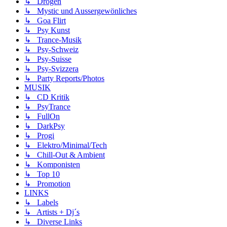
↳ Drogen
↳ Mystic und Aussergewönliches
↳ Goa Flirt
↳ Psy Kunst
↳ Trance-Musik
↳ Psy-Schweiz
↳ Psy-Suisse
↳ Psy-Svizzera
↳ Party Reports/Photos
MUSIK
↳ CD Kritik
↳ PsyTrance
↳ FullOn
↳ DarkPsy
↳ Progi
↳ Elektro/Minimal/Tech
↳ Chill-Out & Ambient
↳ Komponisten
↳ Top 10
↳ Promotion
LINKS
↳ Labels
↳ Artists + Dj´s
↳ Diverse Links