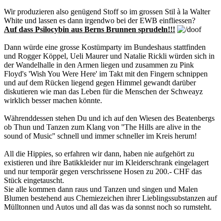
Wir produzieren also genügend Stoff so im grossen Stil à la Walter
White und lassen es dann irgendwo bei der EWB einfliessen?
Auf dass Psilocybin aus Berns Brunnen sprudeln!!!
Dann würde eine grosse Kostümparty im Bundeshaus stattfinden
und Rogger Köppel, Ueli Maurer und Natalie Rickli würden sich in
der Wandelhalle in den Armen liegen und zusammen zu Pink
Floyd's 'Wish You Were Here' im Takt mit den Fingern schnippen
und auf dem Rücken liegend gegen Himmel gewandt darüber
diskutieren wie man das Leben für die Menschen der Schweayz
wirklich besser machen könnte.
Währenddessen stehen Du und ich auf den Wiesen des Beatenbergs
ob Thun und Tanzen zum Klang von ''The Hills are alive in the
sound of Music'' schnell und immer schneller im Kreis herum!
All die Hippies, so erfahren wir dann, haben nie aufgehört zu
existieren und ihre Batikkleider nur im Kleiderschrank eingelagert
und nur temporär gegen verschrissene Hosen zu 200.- CHF das
Stück eingetauscht.
Sie alle kommen dann raus und Tanzen und singen und Malen
Blumen bestehend aus Chemiezeichen ihrer Lieblingssubstanzen auf
Mülltonnen und Autos und all das was da sonnst noch so rumsteht.