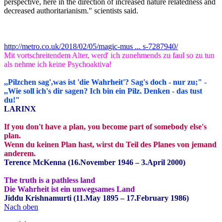
perspective, here in the direction of increased nature relatedness and
decreased authoritarianism." scientists said.
http://metro.co.uk/2018/02/05/magic-mus ... s-7287940/
Mit vortschreitendem Alter, werd' ich zunehmends zu faul so zu tun
als nehme ich keine Psychoaktiva!
,,Pilzchen sag',was ist 'die Wahrheit'? Sag's doch - nur zu;" -
,,Wie soll ich's dir sagen? Ich bin ein Pilz. Denken - das tust
du!"
LARINX
If you don't have a plan, you become part of somebody else's
plan.
Wenn du keinen Plan hast, wirst du Teil des Planes von jemand
anderem.
Terence McKenna (16.November 1946 – 3.April 2000)
The truth is a pathless land
Die Wahrheit ist ein unwegsames Land
Jiddu Krishnamurti (11.May 1895 – 17.February 1986)
Nach oben