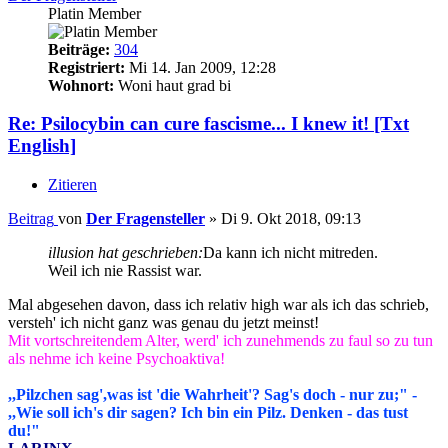
Platin Member
Beiträge:
304
Registriert:
Mi 14. Jan 2009, 12:28
Wohnort:
Woni haut grad bi
Re: Psilocybin can cure fascisme... I knew it! [Txt
English]
Zitieren
Beitrag
von
Der Fragensteller
»
Di 9. Okt 2018, 09:13
illusion hat geschrieben:
Da kann ich nicht mitreden.
Weil ich nie Rassist war.
Mal abgesehen davon, dass ich relativ high war als ich das schrieb,
versteh' ich nicht ganz was genau du jetzt meinst!
Mit vortschreitendem Alter, werd' ich zunehmends zu faul so zu tun
als nehme ich keine Psychoaktiva!
,,Pilzchen sag',was ist 'die Wahrheit'? Sag's doch - nur zu;" -
,,Wie soll ich's dir sagen? Ich bin ein Pilz. Denken - das tust
du!"