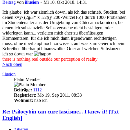
Beitrag
von
illusion
»
Mi 10. Okt 2018, 14:31
Ich glaube, ich war ziemlich down, als ich das schrieb. Studien, bei
denen x=y{(2g/3*-x 1/2)(y-200•Wurzel16)} durch 1000 Probanden
im Studentenalter aus der Umgebung von Chiccamackomicoo, bei
denen ich substanzielle Selbstversuche nicht bestätigen, oder
widerlegen kann... verleiten mich eher zu überflüssigen
Kommentaren, für die ich mich dann irgendwann rechtfertigen
muss, ohne überhaupt noch zu wissen, auf was zum Geier ich beim
Schreiben überhaupt hinauswollte. Oder auf welchen Substanzen
ich so down war
there is nothing real outside our perception of reality
Nach oben
illusion
Platin Member
Beiträge:
1112
Registriert:
Mo 19. Sep 2011, 08:33
Wohnort:
hab ich
Re: Psilocybin can cure fascisme... I knew it! [Txt
English]
Zitieren