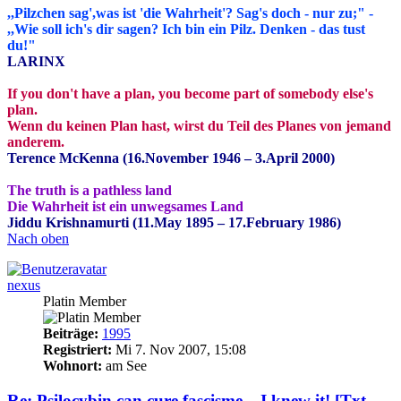
,,Pilzchen sag',was ist 'die Wahrheit'? Sag's doch - nur zu;" -
,,Wie soll ich's dir sagen? Ich bin ein Pilz. Denken - das tust
du!"
LARINX
If you don't have a plan, you become part of somebody else's
plan.
Wenn du keinen Plan hast, wirst du Teil des Planes von jemand
anderem.
Terence McKenna (16.November 1946 – 3.April 2000)
The truth is a pathless land
Die Wahrheit ist ein unwegsames Land
Jiddu Krishnamurti (11.May 1895 – 17.February 1986)
Nach oben
nexus
Platin Member
Beiträge:
1995
Registriert:
Mi 7. Nov 2007, 15:08
Wohnort:
am See
Re: Psilocybin can cure fascisme... I knew it! [Txt