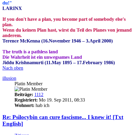
du!"
LARINX
If you don't have a plan, you become part of somebody else's
plan.
Wenn du keinen Plan hast, wirst du Teil des Planes von jemand
anderem.
Terence McKenna (16.November 1946 – 3.April 2000)
The truth is a pathless land
Die Wahrheit ist ein unwegsames Land
Jiddu Krishnamurti (11.May 1895 – 17.February 1986)
Nach oben
illusion
Platin Member
Beiträge:
1112
Registriert:
Mo 19. Sep 2011, 08:33
Wohnort:
hab ich
Re: Psilocybin can cure fascisme... I knew it! [Txt
English]