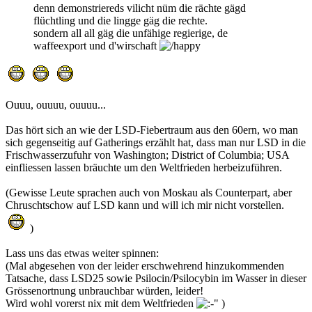
denn demonstriereds vilicht nüm die rächte gägd
flüchtling und die lingge gäg die rechte.
sondern all all gäg die unfähige regierige, de
waffeexport und d'wirschaft
Ouuu, ouuuu, ouuuu...
Das hört sich an wie der LSD-Fiebertraum aus den 60ern, wo man
sich gegenseitig auf Gatherings erzählt hat, dass man nur LSD in die
Frischwasserzufuhr von Washington; District of Columbia; USA
einfliessen lassen bräuchte um den Weltfrieden herbeizuführen.
(Gewisse Leute sprachen auch von Moskau als Counterpart, aber
Chruschtschow auf LSD kann und will ich mir nicht vorstellen.
)
Lass uns das etwas weiter spinnen:
(Mal abgesehen von der leider erschwehrend hinzukommenden
Tatsache, dass LSD25 sowie Psilocin/Psilocybin im Wasser in dieser
Grössenortnung unbrauchbar würden, leider!
Wird wohl vorerst nix mit dem Weltfrieden
)