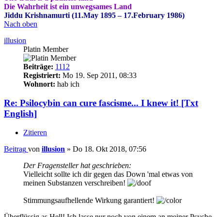
Die Wahrheit ist ein unwegsames Land
Jiddu Krishnamurti (11.May 1895 – 17.February 1986)
Nach oben
illusion
Platin Member
Beiträge:
1112
Registriert:
Mo 19. Sep 2011, 08:33
Wohnort:
hab ich
Re: Psilocybin can cure fascisme... I knew it! [Txt
English]
Zitieren
Beitrag
von
illusion
»
Do 18. Okt 2018, 07:56
Der Fragensteller hat geschrieben:
Vielleicht sollte ich dir gegen das Down 'mal etwas von
meinen Substanzen verschreiben!
Stimmungsaufhellende Wirkung garantiert!
Überflüssig as Hell! Ich lasse nur noch von einem an meiner Psyche