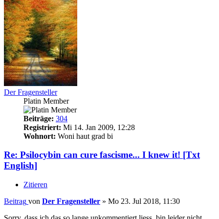
Der Fragensteller
Platin Member
Beiträge:
304
Registriert:
Mi 14. Jan 2009, 12:28
Wohnort:
Woni haut grad bi
Re: Psilocybin can cure fascisme... I knew it! [Txt
English]
Zitieren
Beitrag
von
Der Fragensteller
»
Mo 23. Jul 2018, 11:30
Sorry, dass ich das so lange unkommentiert liess, bin leider nicht