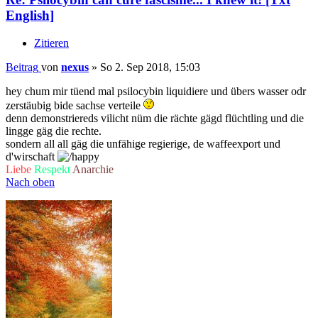
English]
Zitieren
Beitrag
von
nexus
»
So 2. Sep 2018, 15:03
hey chum mir tüend mal psilocybin liquidiere und übers wasser odr
zerstäubig bide sachse verteile
denn demonstriereds vilicht nüm die rächte gägd flüchtling und die
lingge gäg die rechte.
sondern all all gäg die unfähige regierige, de waffeexport und
d'wirschaft
Liebe
Respekt
Anarchie
Nach oben