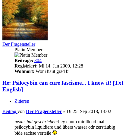
Der Fragensteller
Platin Member
Beiträge:
304
Registriert:
Mi 14. Jan 2009, 12:28
Wohnort:
Woni haut grad bi
Re: Psilocybin can cure fascisme... I knew it! [Txt
English]
Zitieren
Beitrag
von
Der Fragensteller
»
Di 25. Sep 2018, 13:02
nexus hat geschrieben:
hey chum mir tüend mal
psilocybin liquidiere und übers wasser odr zerstäubig
bide sachse verteile