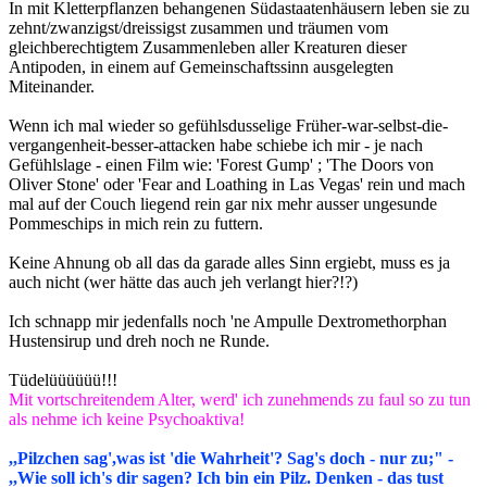
In mit Kletterpflanzen behangenen Südastaatenhäusern leben sie zu
zehnt/zwanzigst/dreissigst zusammen und träumen vom
gleichberechtigtem Zusammenleben aller Kreaturen dieser
Antipoden, in einem auf Gemeinschaftssinn ausgelegten
Miteinander.
Wenn ich mal wieder so gefühlsdusselige Früher-war-selbst-die-
vergangenheit-besser-attacken habe schiebe ich mir - je nach
Gefühlslage - einen Film wie: 'Forest Gump' ; 'The Doors von
Oliver Stone' oder 'Fear and Loathing in Las Vegas' rein und mach
mal auf der Couch liegend rein gar nix mehr ausser ungesunde
Pommeschips in mich rein zu futtern.
Keine Ahnung ob all das da garade alles Sinn ergiebt, muss es ja
auch nicht (wer hätte das auch jeh verlangt hier?!?)
Ich schnapp mir jedenfalls noch 'ne Ampulle Dextromethorphan
Hustensirup und dreh noch ne Runde.
Tüdelüüüüüü!!!
Mit vortschreitendem Alter, werd' ich zunehmends zu faul so zu tun
als nehme ich keine Psychoaktiva!
,,Pilzchen sag',was ist 'die Wahrheit'? Sag's doch - nur zu;" -
,,Wie soll ich's dir sagen? Ich bin ein Pilz. Denken - das tust