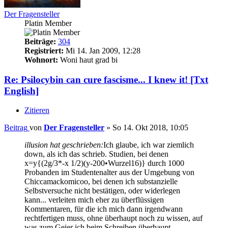
Der Fragensteller
Platin Member
Beiträge:
304
Registriert:
Mi 14. Jan 2009, 12:28
Wohnort:
Woni haut grad bi
Re: Psilocybin can cure fascisme... I knew it! [Txt
English]
Zitieren
Beitrag
von
Der Fragensteller
»
So 14. Okt 2018, 10:05
illusion hat geschrieben:
Ich glaube, ich war ziemlich
down, als ich das schrieb. Studien, bei denen
x=y{(2g/3*-x 1/2)(y-200•Wurzel16)} durch 1000
Probanden im Studentenalter aus der Umgebung von
Chiccamackomicoo, bei denen ich substanzielle
Selbstversuche nicht bestätigen, oder widerlegen
kann... verleiten mich eher zu überflüssigen
Kommentaren, für die ich mich dann irgendwann
rechtfertigen muss, ohne überhaupt noch zu wissen, auf
was zum Geier ich beim Schreiben überhaupt