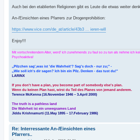
r
a
Auch bei den etablierten Religionen gibt es Leute die etwas weiter den
g
An-/Einsichten eines Pfarrers zur Drogenprohibition:
https://www.vice.com/de_at/article/43b3 ... ieren-will
Enjoy!!!
Mit vortschreitendem Alter, werd' ich zunehmends zu faul so zu tun als nehme ich ke
Psychoaktiva!
,,Pilzchen sag',was ist 'die Wahrheit'? Sag's doch - nur zu;" -
,,Wie soll ich's dir sagen? Ich bin ein Pilz. Denken - das tust du!"
LARINX
If you don't have a plan, you become part of somebody else's plan.
Wenn du keinen Plan hast, wirst du Teil des Planes von jemand anderem.
Terence McKenna (16.November 1946 – 3.April 2000)
The truth is a pathless land
Die Wahrheit ist ein unwegsames Land
Jiddu Krishnamurti (11.May 1895 – 17.February 1986)
Re: Interressante An-/Einsichten eines
Pfarrers..