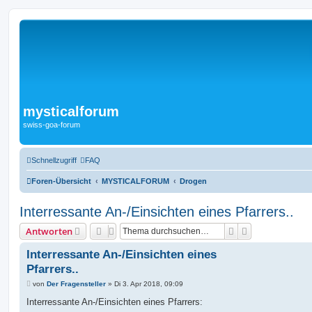
mysticalforum
swiss-goa-forum
Schnellzugriff
FAQ
Foren-Übersicht
MYSTICALFORUM
Drogen
Interressante An-/Einsichten eines Pfarrers..
Suche
Erweiterte Suc
Antworten
Interressante An-/Einsichten eines
Pfarrers..
B
von
Der Fragensteller
»
Di 3. Apr 2018, 09:09
e
i
Interressante An-/Einsichten eines Pfarrers:
t