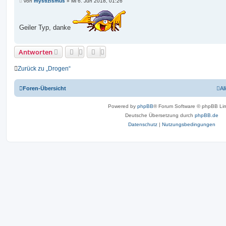
B
von
mystizismus
»
Mi 6. Jun 2018, 01:26
e
i
t
r
Geiler Typ, danke
a
g
Antworten
Zurück zu „Drogen“
Foren-Übersicht
Al
Powered by
phpBB
® Forum Software © phpBB Lim
Deutsche Übersetzung durch
phpBB.de
Datenschutz
|
Nutzungsbedingungen