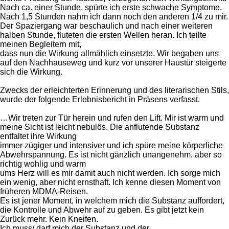
Nach ca. einer Stunde, spürte ich erste schwache Symptome.
Nach 1,5 Stunden nahm ich dann noch den anderen 1/4 zu mir.
Der Spaziergang war beschaulich und nach einer weiteren
halben Stunde, fluteten die ersten Wellen heran. Ich teilte
meinen Begleitern mit,
dass nun die Wirkung allmählich einsetzte. Wir begaben uns
auf den Nachhauseweg und kurz vor unserer Haustür steigerte
sich die Wirkung.
Zwecks der erleichterten Erinnerung und des literarischen Stils,
wurde der folgende Erlebnisbericht in Präsens verfasst.
…Wir treten zur Tür herein und rufen den Lift. Mir ist warm und
meine Sicht ist leicht nebulös. Die anflutende Substanz
entfaltet ihre Wirkung
immer zügiger und intensiver und ich spüre meine körperliche
Abwehrspannung. Es ist nicht gänzlich unangenehm, aber so
richtig wohlig und warm
ums Herz will es mir damit auch nicht werden. Ich sorge mich
ein wenig, aber nicht ernsthaft. Ich kenne diesen Moment von
früheren MDMA-Reisen.
Es ist jener Moment, in welchem mich die Substanz auffordert,
die Kontrolle und Abwehr auf zu geben. Es gibt jetzt kein
Zurück mehr. Kein Kneifen.
Ich muss/ darf mich der Substanz und der