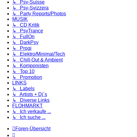
↳ Psy-Suisse
↳ Psy-Svizzera
↳ Party Reports/Photos
MUSIK
↳ CD Kritik
↳ PsyTrance
↳ FullOn
↳ DarkPsy
↳ Progi
↳ Elektro/Minimal/Tech
↳ Chill-Out & Ambient
↳ Komponisten
↳ Top 10
↳ Promotion
LINKS
↳ Labels
↳ Artists + Dj´s
↳ Diverse Links
FLOHMARKT
↳ Ich verkaufe ...
↳ Ich suche ...
Foren-Übersicht