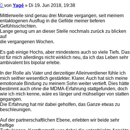
Beitrag
von
Yagé
»
Di 19. Jun 2018, 19:38
Mittlerweile sind genau drei Monate vergangen, seit meinem
entaktogenen Ausflug in die Gefilde meiner tieferen
Gefühlsschichten.
Lange genug um an dieser Stelle nochmals zurück zu blicken
auf
die vergangenen Wochen.
Es gab einige Hochs, aber mindestens auch so viele Tiefs. Das
ist für mich allerdings nicht wirklich neu, da ich das Leben sehr
ambivalent bis bipolar erlebe.
In der Rolle als Vater und derzeitiger Alleinverdiener fühle ich
mich seither wesentlich gestärkter. Klarer. Auch hat sich meine
emotionale Bindung zu meinem Sohn weiter vertieft. Dies hätte
bestimmt auch ohne die MDMA-Erfahrung stattgefunden, doch
wie ich mich kenne, wäre es länger und mühseliger von statten
gegangen.
Die Erfahrung hat mir dabei geholfen, das Ganze etwas zu
beschleunigen.
Auf der partnerschaftlichen Ebene, erlebten wir beide sehr
heftige