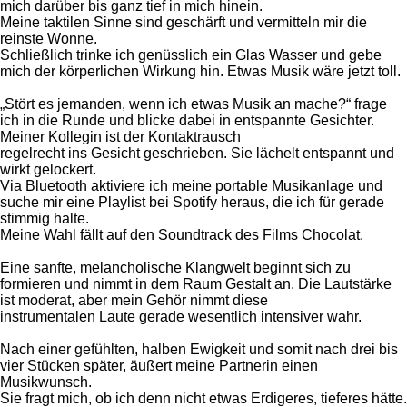
mich darüber bis ganz tief in mich hinein.
Meine taktilen Sinne sind geschärft und vermitteln mir die
reinste Wonne.
Schließlich trinke ich genüsslich ein Glas Wasser und gebe
mich der körperlichen Wirkung hin. Etwas Musik wäre jetzt toll.
„Stört es jemanden, wenn ich etwas Musik an mache?“ frage
ich in die Runde und blicke dabei in entspannte Gesichter.
Meiner Kollegin ist der Kontaktrausch
regelrecht ins Gesicht geschrieben. Sie lächelt entspannt und
wirkt gelockert.
Via Bluetooth aktiviere ich meine portable Musikanlage und
suche mir eine Playlist bei Spotify heraus, die ich für gerade
stimmig halte.
Meine Wahl fällt auf den Soundtrack des Films Chocolat.
Eine sanfte, melancholische Klangwelt beginnt sich zu
formieren und nimmt in dem Raum Gestalt an. Die Lautstärke
ist moderat, aber mein Gehör nimmt diese
instrumentalen Laute gerade wesentlich intensiver wahr.
Nach einer gefühlten, halben Ewigkeit und somit nach drei bis
vier Stücken später, äußert meine Partnerin einen
Musikwunsch.
Sie fragt mich, ob ich denn nicht etwas Erdigeres, tieferes hätte.