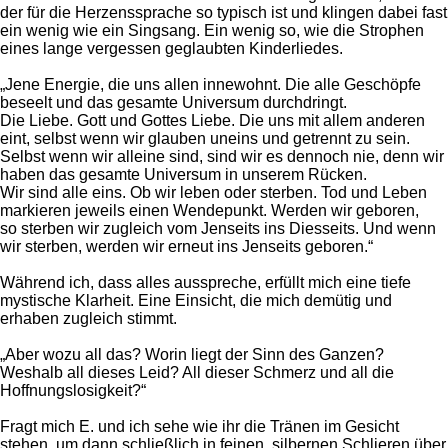
der für die Herzenssprache so typisch ist und klingen dabei fast
ein wenig wie ein Singsang. Ein wenig so, wie die Strophen
eines lange vergessen geglaubten Kinderliedes.
„Jene Energie, die uns allen innewohnt. Die alle Geschöpfe
beseelt und das gesamte Universum durchdringt.
Die Liebe. Gott und Gottes Liebe. Die uns mit allem anderen
eint, selbst wenn wir glauben uneins und getrennt zu sein.
Selbst wenn wir alleine sind, sind wir es dennoch nie, denn wir
haben das gesamte Universum in unserem Rücken.
Wir sind alle eins. Ob wir leben oder sterben. Tod und Leben
markieren jeweils einen Wendepunkt. Werden wir geboren,
so sterben wir zugleich vom Jenseits ins Diesseits. Und wenn
wir sterben, werden wir erneut ins Jenseits geboren.“
Während ich, dass alles ausspreche, erfüllt mich eine tiefe
mystische Klarheit. Eine Einsicht, die mich demütig und
erhaben zugleich stimmt.
„Aber wozu all das? Worin liegt der Sinn des Ganzen?
Weshalb all dieses Leid? All dieser Schmerz und all die
Hoffnungslosigkeit?“
Fragt mich E. und ich sehe wie ihr die Tränen im Gesicht
stehen, um dann schließlich in feinen, silbernen Schlieren über