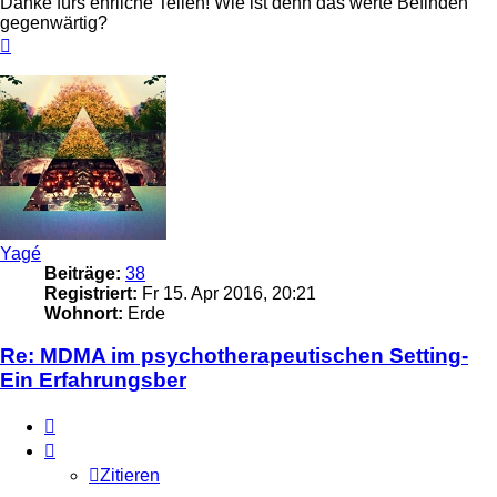
Danke fürs ehrliche Teilen! Wie ist denn das werte Befinden
gegenwärtig?
Nach
oben
Yagé
Beiträge:
38
Registriert:
Fr 15. Apr 2016, 20:21
Wohnort:
Erde
Re: MDMA im psychotherapeutischen Setting-
Ein Erfahrungsber
Zitieren
Zitieren