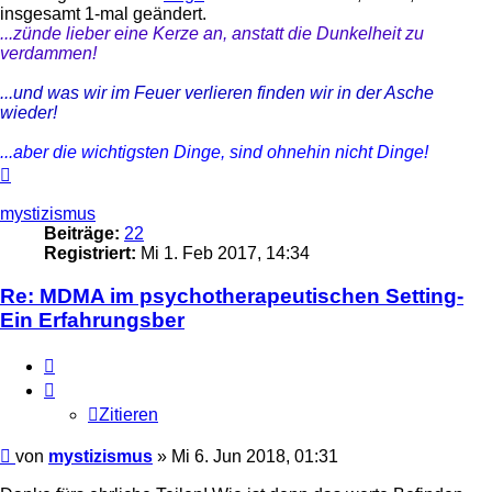
insgesamt 1-mal geändert.
...zünde lieber eine Kerze an, anstatt die Dunkelheit zu
verdammen!
...und was wir im Feuer verlieren finden wir in der Asche
wieder!
...aber die wichtigsten Dinge, sind ohnehin nicht Dinge!
Nach
oben
mystizismus
Beiträge:
22
Registriert:
Mi 1. Feb 2017, 14:34
Re: MDMA im psychotherapeutischen Setting-
Ein Erfahrungsber
Zitieren
Zitieren
Beitrag
von
mystizismus
»
Mi 6. Jun 2018, 01:31