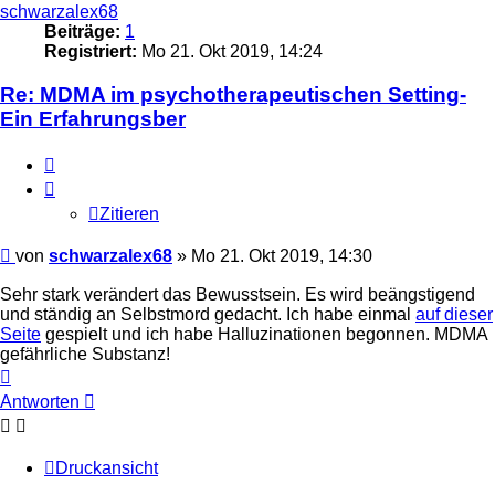
schwarzalex68
Beiträge:
1
Registriert:
Mo 21. Okt 2019, 14:24
Re: MDMA im psychotherapeutischen Setting-
Ein Erfahrungsber
Zitieren
Zitieren
Beitrag
von
schwarzalex68
»
Mo 21. Okt 2019, 14:30
Sehr stark verändert das Bewusstsein. Es wird beängstigend
und ständig an Selbstmord gedacht. Ich habe einmal
auf dieser
Seite
gespielt und ich habe Halluzinationen begonnen. MDMA
gefährliche Substanz!
Nach
oben
Antworten
Druckansicht