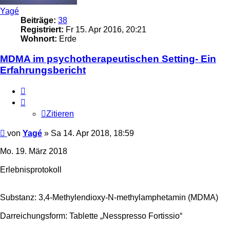
Yagé
Beiträge:
38
Registriert:
Fr 15. Apr 2016, 20:21
Wohnort:
Erde
MDMA im psychotherapeutischen Setting- Ein
Erfahrungsbericht
Zitieren
Zitieren
Beitrag
von
Yagé
»
Sa 14. Apr 2018, 18:59
Mo. 19. März 2018
Erlebnisprotokoll
Substanz: 3,4-Methylendioxy-N-methylamphetamin (MDMA)
Darreichungsform: Tablette „Nesspresso Fortissio“