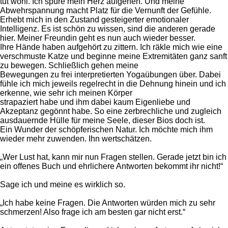
tut wohl. Ich spüre mein Herz aufgehen. Und meine
Abwehrspannung macht Platz für die Vernunft der Gefühle.
Erhebt mich in den Zustand gesteigerter emotionaler
Intelligenz. Es ist schön zu wissen, sind die anderen gerade
hier. Meiner Freundin geht es nun auch wieder besser.
Ihre Hände haben aufgehört zu zittern. Ich räkle mich wie eine
verschmuste Katze und beginne meine Extremitäten ganz sanft
zu bewegen. Schließlich gehen meine
Bewegungen zu frei interpretierten Yogaübungen über. Dabei
fühle ich mich jeweils regelrecht in die Dehnung hinein und ich
erkenne, wie sehr ich meinen Körper
strapaziert habe und ihm dabei kaum Eigenliebe und
Akzeptanz gegönnt habe. So eine zerbrechliche und zugleich
ausdauernde Hülle für meine Seele, dieser Bios doch ist.
Ein Wunder der schöpferischen Natur. Ich möchte mich ihm
wieder mehr zuwenden. Ihn wertschätzen.
„Wer Lust hat, kann mir nun Fragen stellen. Gerade jetzt bin ich
ein offenes Buch und ehrlichere Antworten bekommt ihr nicht!“
Sage ich und meine es wirklich so.
„Ich habe keine Fragen. Die Antworten würden mich zu sehr
schmerzen! Also frage ich am besten gar nicht erst.“