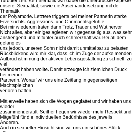
Turbulenzen. Kernthematik war dabei die unterdrückte Aspekte
unserer Sexualität, sowie die Auseinandersetzung mit der
Thematik
der Polyamorie. Letztere triggerte bei meiner Partnerin starke
Eiversuchts- Aggressions- und Ohnmachtsgefühle.
Bei mir wiederum traten dann Trotz, Trauer und Wut hervor.
Nicht alles, aber einiges agierten wir gegenseitig aus, was sehr
anstrengend und mitunter auch schmerzhaft war. Bei all dem
gelang es
uns jedoch, unseren Sohn nicht damit unmittelbar zu belasten.
Rückblickend wird mir klar, dass ich im Zuge der aufkeimenden
Aufbruchstimmung der aktiven Lebensgestaltung zu schnell, zu
viel
verändert haben wollte. Damit erzeugte ich ziemlichen Druck
bei meiner
Partnerin. Worauf wir uns eine Zeitlang in gegenseitigen
Machtspielchen
verloren hatten.
Mittlerweile haben sich die Wogen geglättet und wir haben uns
wieder
zusammengerauft. Seither hegen wir wieder mehr Respekt und
Mitgefühl für die individuellen Bedürfnisse des jeweils
Anderen.
Auch in sexueller Hinsicht sind wir uns ein schönes Stück