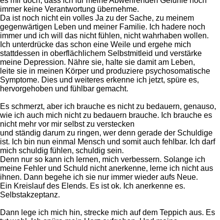
es mir doch, dass ich für meine Abwehrenden Gefühle noch
immer keine Verantwortung übernehme.
Da ist noch nicht ein volles Ja zu der Sache, zu meinem
gegenwärtigen Leben und meiner Familie. Ich hadere noch
immer und ich will das nicht fühlen, nicht wahrhaben wollen.
Ich unterdrücke das schon eine Weile und ergehe mich
stattdessen in oberflächlichem Selbstmitleid und verstärke
meine Depression. Nähre sie, halte sie damit am Leben,
leite sie in meinen Körper und produziere psychosomatische
Symptome. Dies und weiteres erkenne ich jetzt, spüre es,
hervorgehoben und fühlbar gemacht.
Es schmerzt, aber ich brauche es nicht zu bedauern, genauso,
wie ich auch mich nicht zu bedauern brauche. Ich brauche es
nicht mehr vor mir selbst zu verstecken
und ständig darum zu ringen, wer denn gerade der Schuldige
ist. Ich bin nun einmal Mensch und somit auch fehlbar. Ich darf
mich schuldig fühlen, schuldig sein.
Denn nur so kann ich lernen, mich verbessern. Solange ich
meine Fehler und Schuld nicht anerkenne, lerne ich nicht aus
ihnen. Dann begehe ich sie nur immer wieder aufs Neue.
Ein Kreislauf des Elends. Es ist ok. Ich anerkenne es.
Selbstakzeptanz.
Dann lege ich mich hin, strecke mich auf dem Teppich aus. Es