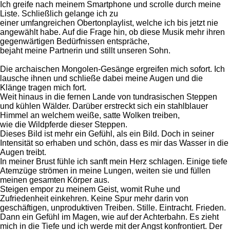
Ich greife nach meinem Smartphone und scrolle durch meine
Liste. Schließlich gelange ich zu
einer umfangreichen Obertonplaylist, welche ich bis jetzt nie
angewählt habe. Auf die Frage hin, ob diese Musik mehr ihren
gegenwärtigen Bedürfnissen entspräche,
bejaht meine Partnerin und stillt unseren Sohn.
Die archaischen Mongolen-Gesänge ergreifen mich sofort. Ich
lausche ihnen und schließe dabei meine Augen und die
Klänge tragen mich fort.
Weit hinaus in die fernen Lande von tundrasischen Steppen
und kühlen Wälder. Darüber erstreckt sich ein stahlblauer
Himmel an welchem weiße, satte Wolken treiben,
wie die Wildpferde dieser Steppen.
Dieses Bild ist mehr ein Gefühl, als ein Bild. Doch in seiner
Intensität so erhaben und schön, dass es mir das Wasser in die
Augen treibt.
In meiner Brust fühle ich sanft mein Herz schlagen. Einige tiefe
Atemzüge strömen in meine Lungen, weiten sie und füllen
meinen gesamten Körper aus.
Steigen empor zu meinem Geist, womit Ruhe und
Zufriedenheit einkehren. Keine Spur mehr darin von
geschäftigen, unproduktiven Treiben. Stille. Eintracht. Frieden.
Dann ein Gefühl im Magen, wie auf der Achterbahn. Es zieht
mich in die Tiefe und ich werde mit der Angst konfrontiert. Der