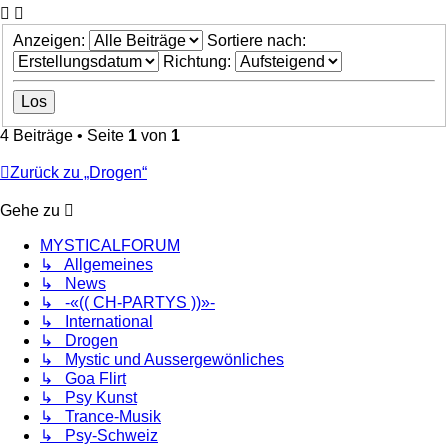
Anzeigen:
Sortiere nach:
Richtung:
4 Beiträge • Seite
1
von
1
Zurück zu „Drogen“
Gehe zu
MYSTICALFORUM
↳ Allgemeines
↳ News
↳ -«(( CH-PARTYS ))»-
↳ International
↳ Drogen
↳ Mystic und Aussergewönliches
↳ Goa Flirt
↳ Psy Kunst
↳ Trance-Musik
↳ Psy-Schweiz