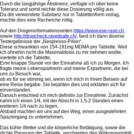
Durch die langjährige Abstinenz, verfügte ich über keine
Toleranz und somit reichte diese Dosierung völlig aus.
Da die verwendete Substanz nur in Tablettenform vorlag,
machte dies eine Recherche nötig.
Auf den Drogeninformationsseiten
https://www.eve-rave.ch
,
sowie
http://drugcheck.raveitsafe.ch/
, fand ich dann diverse
Testergebnisse der „Nespresso-Pillen“.
Diese schwankten von 154-191mg MDMA pro Tablette. Weil
ich ohnehin nicht die Maximaldosis zu mir nehmen wollte,
viertelte ich die Tablette.
Eine knappe Stunde vor der Einnahme aß ich zu Morgen. Ich
fragte meine Lebenspartnerin und meine Expartnerin, die bei
uns zu Besuch war,
ob es für sie stimmig sei, wenn ich mich in ihrem Beisein auf
eine Reise begäbe. Sie bejahten dies und erklärten sich für
einverstanden.
Danach entschied ich mich definitiv zur Einnahme. Zunächst
nahm ich einen 1/4, mit der Absicht in 1,5-2 Stunden einen
weiteren 1/4 nach zu legen.
Alsbald machten wir uns auf den Weg, einen ausgedehnten
Spaziergang zu unternehmen.
Das kühle Wetter und die körperliche Betätigung, sowie die
dichte Pressung der Tablette, verzögerten den Wirkungseintritt.