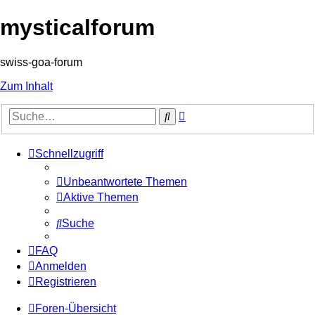
mysticalforum
swiss-goa-forum
Zum Inhalt
Erweiterte
Suche
Suche
Schnellzugriff
Unbeantwortete Themen
Aktive Themen
Suche
FAQ
Anmelden
Registrieren
Foren-Übersicht