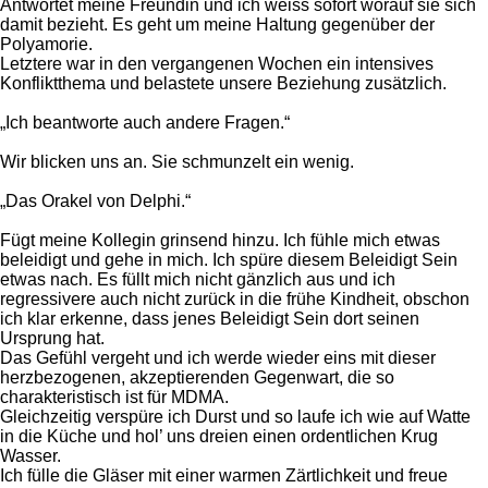
Antwortet meine Freundin und ich weiss sofort worauf sie sich
damit bezieht. Es geht um meine Haltung gegenüber der
Polyamorie.
Letztere war in den vergangenen Wochen ein intensives
Konfliktthema und belastete unsere Beziehung zusätzlich.
„Ich beantworte auch andere Fragen.“
Wir blicken uns an. Sie schmunzelt ein wenig.
„Das Orakel von Delphi.“
Fügt meine Kollegin grinsend hinzu. Ich fühle mich etwas
beleidigt und gehe in mich. Ich spüre diesem Beleidigt Sein
etwas nach. Es füllt mich nicht gänzlich aus und ich
regressivere auch nicht zurück in die frühe Kindheit, obschon
ich klar erkenne, dass jenes Beleidigt Sein dort seinen
Ursprung hat.
Das Gefühl vergeht und ich werde wieder eins mit dieser
herzbezogenen, akzeptierenden Gegenwart, die so
charakteristisch ist für MDMA.
Gleichzeitig verspüre ich Durst und so laufe ich wie auf Watte
in die Küche und hol’ uns dreien einen ordentlichen Krug
Wasser.
Ich fülle die Gläser mit einer warmen Zärtlichkeit und freue