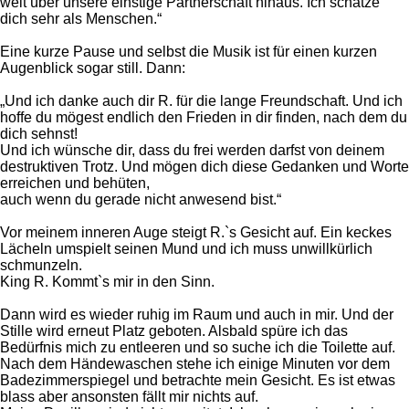
weit über unsere einstige Partnerschaft hinaus. Ich schätze
dich sehr als Menschen.“
Eine kurze Pause und selbst die Musik ist für einen kurzen
Augenblick sogar still. Dann:
„Und ich danke auch dir R. für die lange Freundschaft. Und ich
hoffe du mögest endlich den Frieden in dir finden, nach dem du
dich sehnst!
Und ich wünsche dir, dass du frei werden darfst von deinem
destruktiven Trotz. Und mögen dich diese Gedanken und Worte
erreichen und behüten,
auch wenn du gerade nicht anwesend bist.“
Vor meinem inneren Auge steigt R.`s Gesicht auf. Ein keckes
Lächeln umspielt seinen Mund und ich muss unwillkürlich
schmunzeln.
King R. Kommt`s mir in den Sinn.
Dann wird es wieder ruhig im Raum und auch in mir. Und der
Stille wird erneut Platz geboten. Alsbald spüre ich das
Bedürfnis mich zu entleeren und so suche ich die Toilette auf.
Nach dem Händewaschen stehe ich einige Minuten vor dem
Badezimmerspiegel und betrachte mein Gesicht. Es ist etwas
blass aber ansonsten fällt mir nichts auf.