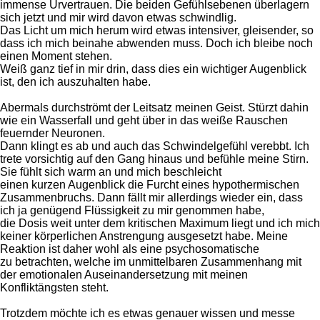
immense Urvertrauen. Die beiden Gefühlsebenen überlagern
sich jetzt und mir wird davon etwas schwindlig.
Das Licht um mich herum wird etwas intensiver, gleisender, so
dass ich mich beinahe abwenden muss. Doch ich bleibe noch
einen Moment stehen.
Weiß ganz tief in mir drin, dass dies ein wichtiger Augenblick
ist, den ich auszuhalten habe.
Abermals durchströmt der Leitsatz meinen Geist. Stürzt dahin
wie ein Wasserfall und geht über in das weiße Rauschen
feuernder Neuronen.
Dann klingt es ab und auch das Schwindelgefühl verebbt. Ich
trete vorsichtig auf den Gang hinaus und befühle meine Stirn.
Sie fühlt sich warm an und mich beschleicht
einen kurzen Augenblick die Furcht eines hypothermischen
Zusammenbruchs. Dann fällt mir allerdings wieder ein, dass
ich ja genügend Flüssigkeit zu mir genommen habe,
die Dosis weit unter dem kritischen Maximum liegt und ich mich
keiner körperlichen Anstrengung ausgesetzt habe. Meine
Reaktion ist daher wohl als eine psychosomatische
zu betrachten, welche im unmittelbaren Zusammenhang mit
der emotionalen Auseinandersetzung mit meinen
Konfliktängsten steht.
Trotzdem möchte ich es etwas genauer wissen und messe