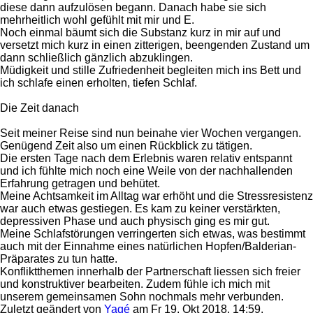
diese dann aufzulösen begann. Danach habe sie sich
mehrheitlich wohl gefühlt mit mir und E.
Noch einmal bäumt sich die Substanz kurz in mir auf und
versetzt mich kurz in einen zitterigen, beengenden Zustand um
dann schließlich gänzlich abzuklingen.
Müdigkeit und stille Zufriedenheit begleiten mich ins Bett und
ich schlafe einen erholten, tiefen Schlaf.
Die Zeit danach
Seit meiner Reise sind nun beinahe vier Wochen vergangen.
Genügend Zeit also um einen Rückblick zu tätigen.
Die ersten Tage nach dem Erlebnis waren relativ entspannt
und ich fühlte mich noch eine Weile von der nachhallenden
Erfahrung getragen und behütet.
Meine Achtsamkeit im Alltag war erhöht und die Stressresistenz
war auch etwas gestiegen. Es kam zu keiner verstärkten,
depressiven Phase und auch physisch ging es mir gut.
Meine Schlafstörungen verringerten sich etwas, was bestimmt
auch mit der Einnahme eines natürlichen Hopfen/Balderian-
Präparates zu tun hatte.
Konfliktthemen innerhalb der Partnerschaft liessen sich freier
und konstruktiver bearbeiten. Zudem fühle ich mich mit
unserem gemeinsamen Sohn nochmals mehr verbunden.
Zuletzt geändert von
Yagé
am Fr 19. Okt 2018, 14:59,