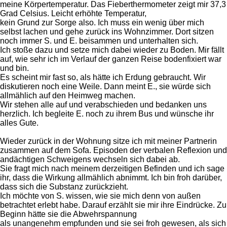
meine Körpertemperatur. Das Fieberthermometer zeigt mir 37,3
Grad Celsius. Leicht erhöhte Temperatur,
kein Grund zur Sorge also. Ich muss ein wenig über mich
selbst lachen und gehe zurück ins Wohnzimmer. Dort sitzen
noch immer S. und E. beisammen und unterhalten sich.
Ich stoße dazu und setze mich dabei wieder zu Boden. Mir fällt
auf, wie sehr ich im Verlauf der ganzen Reise bodenfixiert war
und bin.
Es scheint mir fast so, als hätte ich Erdung gebraucht. Wir
diskutieren noch eine Weile. Dann meint E., sie würde sich
allmählich auf den Heimweg machen.
Wir stehen alle auf und verabschieden und bedanken uns
herzlich. Ich begleite E. noch zu ihrem Bus und wünsche ihr
alles Gute.
Wieder zurück in der Wohnung sitze ich mit meiner Partnerin
zusammen auf dem Sofa. Episoden der verbalen Reflexion und
andächtigen Schweigens wechseln sich dabei ab.
Sie fragt mich nach meinem derzeitigen Befinden und ich sage
ihr, dass die Wirkung allmählich abnimmt. Ich bin froh darüber,
dass sich die Substanz zurückzieht.
Ich möchte von S. wissen, wie sie mich denn von außen
betrachtet erlebt habe. Darauf erzählt sie mir ihre Eindrücke. Zu
Beginn hätte sie die Abwehrspannung
als unangenehm empfunden und sie sei froh gewesen, als sich