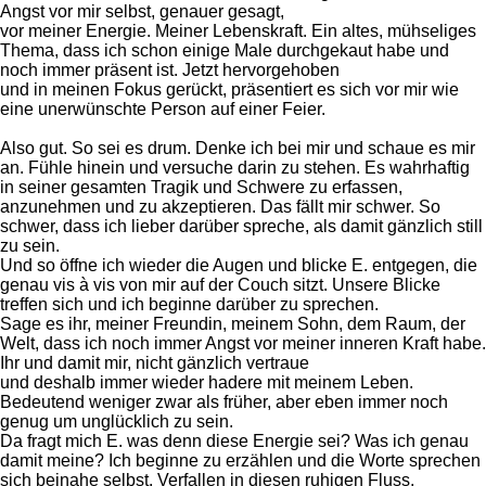
Angst vor mir selbst, genauer gesagt,
vor meiner Energie. Meiner Lebenskraft. Ein altes, mühseliges
Thema, dass ich schon einige Male durchgekaut habe und
noch immer präsent ist. Jetzt hervorgehoben
und in meinen Fokus gerückt, präsentiert es sich vor mir wie
eine unerwünschte Person auf einer Feier.
Also gut. So sei es drum. Denke ich bei mir und schaue es mir
an. Fühle hinein und versuche darin zu stehen. Es wahrhaftig
in seiner gesamten Tragik und Schwere zu erfassen,
anzunehmen und zu akzeptieren. Das fällt mir schwer. So
schwer, dass ich lieber darüber spreche, als damit gänzlich still
zu sein.
Und so öffne ich wieder die Augen und blicke E. entgegen, die
genau vis à vis von mir auf der Couch sitzt. Unsere Blicke
treffen sich und ich beginne darüber zu sprechen.
Sage es ihr, meiner Freundin, meinem Sohn, dem Raum, der
Welt, dass ich noch immer Angst vor meiner inneren Kraft habe.
Ihr und damit mir, nicht gänzlich vertraue
und deshalb immer wieder hadere mit meinem Leben.
Bedeutend weniger zwar als früher, aber eben immer noch
genug um unglücklich zu sein.
Da fragt mich E. was denn diese Energie sei? Was ich genau
damit meine? Ich beginne zu erzählen und die Worte sprechen
sich beinahe selbst. Verfallen in diesen ruhigen Fluss,