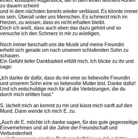
einen, kostbaren Augenblick, der in dem einen Moment Äonen
zu dauern scheint
und in dem nächsten bereits wieder verblasst. Es könnte immer
so sein. Überall unter uns Menschen. Es schmerzt mich im
Herzen, zu wissen, dass es nicht erhalten bleibt.
Doch ich weiß, dass auch eben das dazu gehört und so
versuche ich den Schmerz in mir zu würdigen.
Noch immer beschallt uns die Musik und meine Freundin
erhebt sich gerade um nach unserem schlafenden Sohn zu
schauen.
Ein Gefühl tiefer Dankbarkeit erfüllt mich. Ich blicke zu ihr und
sage:
„Ich danke dir dafür, dass du mir eine so liebevolle Freundin
und unserem Sohn eine so liebevolle Mutter bist. Danke dafür!
Und ich entschuldige mich für all die Verletzungen, die du
durch mich erlitten hast.“
S. lächelt mich an kommt zu mir und küsst mich sanft auf den
Mund. Dann wende ich mich E. zu.
„Auch dir E. möchte ich danke sagen, für das gute gegenseitige
Einvernehmen und all die Jahre der Freundschaft und
Verbundenheit