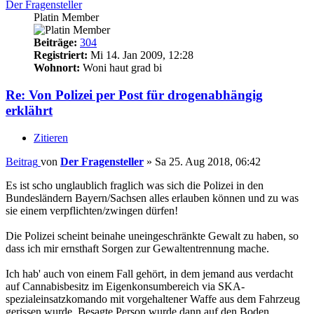
Der Fragensteller
Platin Member
Beiträge:
304
Registriert:
Mi 14. Jan 2009, 12:28
Wohnort:
Woni haut grad bi
Re: Von Polizei per Post für drogenabhängig
erklährt
Zitieren
Beitrag
von
Der Fragensteller
»
Sa 25. Aug 2018, 06:42
Es ist scho unglaublich fraglich was sich die Polizei in den
Bundesländern Bayern/Sachsen alles erlauben können und zu was
sie einem verpflichten/zwingen dürfen!
Die Polizei scheint beinahe uneingeschränkte Gewalt zu haben, so
dass ich mir ernsthaft Sorgen zur Gewaltentrennung mache.
Ich hab' auch von einem Fall gehört, in dem jemand aus verdacht
auf Cannabisbesitz im Eigenkonsumbereich via SKA-
spezialeinsatzkomando mit vorgehaltener Waffe aus dem Fahrzeug
gerissen wurde. Besagte Person wurde dann auf den Boden