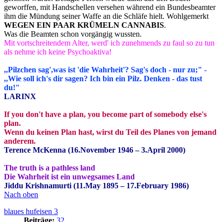
geworffen, mit Handschellen versehen während ein Bundesbeamter
ihm die Mündung seiner Waffe an die Schläfe hielt. Wohlgemerkt
WEGEN EIN PAAR KRÜMELN CANNABIS
.
Was die Beamten schon vorgängig wussten.
Mit vortschreitendem Alter, werd' ich zunehmends zu faul so zu tun
als nehme ich keine Psychoaktiva!
,,Pilzchen sag',was ist 'die Wahrheit'? Sag's doch - nur zu;" -
,,Wie soll ich's dir sagen? Ich bin ein Pilz. Denken - das tust
du!"
LARINX
If you don't have a plan, you become part of somebody else's
plan.
Wenn du keinen Plan hast, wirst du Teil des Planes von jemand
anderem.
Terence McKenna (16.November 1946 – 3.April 2000)
The truth is a pathless land
Die Wahrheit ist ein unwegsames Land
Jiddu Krishnamurti (11.May 1895 – 17.February 1986)
Nach oben
blaues hufeisen 3
Beiträge:
32