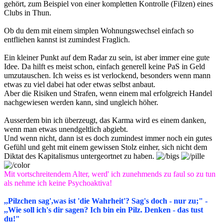
gehört, zum Beispiel von einer kompletten Kontrolle (Filzen) eines
Clubs in Thun.
Ob du dem mit einem simplen Wohnungswechsel einfach so
entfliehen kannst ist zumindest Fraglich.
Ein kleiner Punkt auf dem Radar zu sein, ist aber immer eine gute
Idee. Da hilft es meist schon, einfach generell keine PaS in Geld
umzutauschen. Ich weiss es ist verlockend, besonders wenn mann
etwas zu viel dabei hat oder etwas selbst anbaut.
Aber die Risiken und Strafen, wenn einem mal erfolgreich Handel
nachgewiesen werden kann, sind ungleich höher.
Ausserdem bin ich überzeugt, das Karma wird es einem danken,
wenn man etwas unendgeltlich abgiebt.
Und wenn nicht, dann ist es doch zumindest immer noch ein gutes
Gefühl und geht mit einem gewissen Stolz einher, sich nicht dem
Diktat des Kapitalismus untergeortnet zu haben.
Mit vortschreitendem Alter, werd' ich zunehmends zu faul so zu tun
als nehme ich keine Psychoaktiva!
,,Pilzchen sag',was ist 'die Wahrheit'? Sag's doch - nur zu;" -
,,Wie soll ich's dir sagen? Ich bin ein Pilz. Denken - das tust
du!"