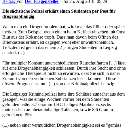
Beitrag
von
Der Fragensteller
»
Sa 25. Aug 2018, 05:29
Die sächsische Polizei erklärt einen Studenten per Post für
drogenabhängig
Wenn man ein Drogenproblem hat, wird man das früher oder später
merken. Zum Beispiel wenn einem beim Kaffeekränzchen mit Oma
Blut aus der Koksnase tropft. Dass man davon beim Öffnen des
Briefkastens erfährt, ist dagegen wohl eher unwahrscheinlich.
Trotzdem ist genau das einem 32-jährigen Studenten in Leipzig
passiert. (...)
"Ihr multipler Konsum unterschiedlichster Rauschgiftarten […] lässt
auf eine Drogenabhängigkeit schliessen. Durch ihre Sucht und ohne
erfolgreiche Therapie ist nicht zu erwarten, dass Sie sich in naher
Zukunft von den verbotenen Substanzen lösen können." Diese
düstere Prognose stammt (...) von der Kriminalpolizei Leipzig.
Die Leipziger Kriminalpolizei hatte ihre Schlüsse zunächst aus dem
gezogen, was sie einige Wochen vorher bei dem Studenten
gefunden hatte: 3,7 Gramm THC-haltiges Marihuana, sechs
mutmasslich amphetaminhaltige Tabletten, sowie 8,6 Gramm
getrocknete Pilze.
(...) neben einer vermutlichen Drogenabhängigkeit sei es "gemäss