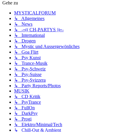
Gehe zu
MYSTICALFORUM
↳ Allgemeines
↳ News
↳ -«(( CH-PARTYS ))»-
↳ International
↳ Drogen
↳ Mystic und Aussergewönliches
↳ Goa Flirt
↳ Psy Kunst
↳ Trance-Musik
↳ Psy-Schweiz
↳ Psy-Suisse
↳ Psy-Svizzera
↳ Party Reports/Photos
MUSIK
↳ CD Kritik
↳ PsyTrance
↳ FullOn
↳ DarkPsy
↳ Progi
↳ Elektro/Minimal/Tech
↳ Chill-Out & Ambient